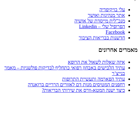
עלי בויקיפדיה
אתר מנהיגות ואושר
מנכ”לית מייסדת של אושיה
הפרופיל שלי – Linkedin
Facebook
חדשנות בבריאות הציבור
ים אחרונים
איזה שאלות לשאול את הרופא
עתיד הלבישים באבחון רפואי כתחליף לבדיקות פולשניות – מאמר
בנייצ’ר
עתיד הפארמה ותעשיית התרופות
רחפנים המטיסים מנות דם לאזורים הרריים ברואנדה
כיצד ישנה המטא-וורס את שירותי הבריאות?