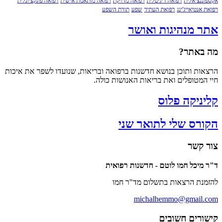
נציאלית
רפואה דיגיטלית
רפואה מדויקת
רפואה מותאמת אישית
רפואה פונקציונלית
נטיאייג'ינג
רפואת העתיד
שפע
תורת השפע
 מנהיגות ואושר
אתר?
ת ותוכן בנושא חדשנות ברפואה ובריאות, שנועדו לשפר את איכות
מטופלים ואת בריאות האנושות כולה.
ניקה פלוס
רס שלי לתואר שני
קשר
יכל חמו לוטם - חדשנות רפואית
ת הרצאות בתשלום מד"ר חמו
michalhemmo@gmail
רים חשובים