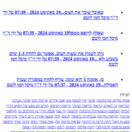
שאוכל שובר את הצום...
19 באוגוסט 2024 - 07:39 על ידי
ד"ר מיכל חמו לוטם
שאלה לרופא מטפל
19 באוגוסט 2024 - 07:39 על ידי ד"ר
מיכל חמו לוטם
ניתן לשנות את שעות הצום. אפשר גם לקחת 2-3 ימים
בשבוע ולא ...
19 באוגוסט 2024 - 07:39 על ידי ד"ר מיכל חמו
לוטם
כן, אומגה 3 הוא שומן, עדיף לקחת במסגרת שעות
האכילה...
19 באוגוסט 2024 - 07:37 על ידי ד"ר מיכל חמו לוטם
מוקדם של מלנומה
אושר
איך לעשות טוב
אנטי אייג'ינג
אריכות ימים
אתגרי מערכת
ת
ביו האקינג
בריאות
בריאות הציבור
בריאות קשישים
החיים הם מסע של חיפוש הדרך
המהפכה התעשייתית הרביעית
חדשנות
חיי נצח
חכמה הדרך מן ההולכים בה
חקלאות
חקלאות מקיימת
טכנולוגיות ברפואה
לנשום
לתת
מועצה אזורית דרום השרון
מיקרוביום
 האור דוחה הרבה מן החושך
מציאות מדומה
מתן
נאות סמדר
ניסים
נתינה
עתיד הרפואה
ראומה
פרמ-קלצ'ר
קיבוץ אקולוגי
רובוטים
ריבוט
רפואה
רפואה 3.0
רפואה