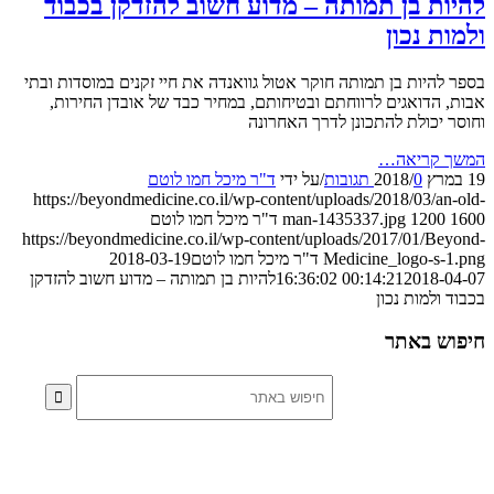
ות בן תמותה – מדוע חשוב להזדקן בכבוד
ת נכון
להיות בן תמותה חוקר אטול גוואנדה את חיי זקנים במוסדות ובתי
 הדואגים לרווחתם ובטיחותם, במחיר כבד של אובדן החירות,
 יכולת להתכונן לדרך האחרונה
 קריאה…
0 תגובות
/
/
על ידי
ד"ר מיכל חמו לוטם
https://beyondmedicine.co.il/wp-content/uploads/2018/03/an
1200
man-1435337.jpg
ד"ר מיכל חמו לוטם
https://beyondmedicine.co.il/wp-content/uploads/2017/01/Be
Medicine_logo-s-
ד"ר מיכל חמו לוטם
2018-03-19
2018-04-07 
00:14:21
להיות בן תמותה – מדוע חשוב להזדקן
 ולמות נכון
ש באתר