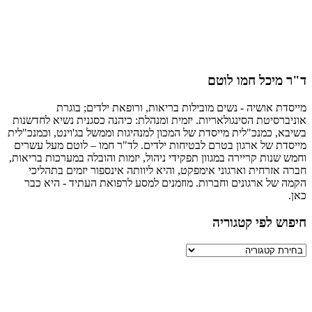
מיכל חמו לוטם
ת אושיה - נשים מובילות בריאות, ורופאת ילדים; בוגרת
רסיטת הסינגולאריות. יזמית ומנהלת: כיהנה כסגנית נשיא לחדשנות
, כמנכ"לית מייסדת של המכון למנהיגות וממשל בג'וינט, וכמנכ"לית
ת של ארגון בטרם לבטיחות ילדים. לד"ר חמו – לוטם מעל עשרים
שנות קריירה במגוון תפקידי ניהול, יזמות והובלה במערכות בריאות,
אזרחית וארגוני אימפקט, והיא ליוותה אינספור יזמים בתהליכי
של ארגונים וחברות. מוזמנים למסע לרפואת העתיד - היא כבר
ש לפי קטגוריה
יה