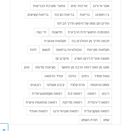
אנטי אייג'ינג
אריכות ימים
אתגרי מערכת הבריאות
ביו האקינג
בריאות
בריאות הציבור
בריאות קשישים
החיים הם מסע של חיפוש הדרך הביתה
המהפכה התעשייתית הרביעית
חדשנות
חיי נצח
חכמה הדרך מן ההולכים בה
חקלאות אורגנית
חקלאות מקיימת
טכנולוגיות ברפואה
לנשום
לתת
מועצה אזורית דרום השרון
מיקרוביום
מעט מן האור דוחה הרבה מן החושך
מציאות מדומה
מתן
נאות סמדר
ניסים
נתינה
עתיד הרפואה
פוסט טראומה
פרמ-קלצ'ר
קיבוץ אקולוגי
רובוטים
ריבוט
רפואה
רפואה 3.0
רפואה אקספוננציאלית
רפואה דיגיטלית
רפואה מדויקת
רפואה מותאמת אישית
רפואה פונקציונלית
רפואת אנטיאייג'ינג
רפואת העתיד
שפע
תורת השפע