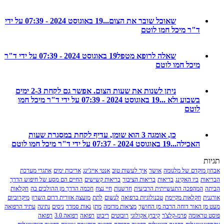
שאוכל שובר את הצום...
19 באוגוסט 2024 - 07:39 על ידי
ד"ר מיכל חמו לוטם
שאלה לרופא מטפל
19 באוגוסט 2024 - 07:39 על ידי ד"ר
מיכל חמו לוטם
ניתן לשנות את שעות הצום. אפשר גם לקחת 2-3 ימים
בשבוע ולא ...
19 באוגוסט 2024 - 07:39 על ידי ד"ר מיכל חמו
לוטם
כן, אומגה 3 הוא שומן, עדיף לקחת במסגרת שעות
האכילה...
19 באוגוסט 2024 - 07:37 על ידי ד"ר מיכל חמו לוטם
מוקדם של מלנומה
אושר
איך לעשות טוב
אנטי אייג'ינג
אריכות ימים
אתגרי מערכת
ת
ביו האקינג
בריאות
בריאות הציבור
בריאות קשישים
החיים הם מסע של חיפוש הדרך
המהפכה התעשייתית הרביעית
חדשנות
חיי נצח
חכמה הדרך מן ההולכים בה
חקלאות
חקלאות מקיימת
טכנולוגיות ברפואה
לנשום
לתת
מועצה אזורית דרום השרון
מיקרוביום
 האור דוחה הרבה מן החושך
מציאות מדומה
מתן
נאות סמדר
ניסים
נתינה
עתיד הרפואה
ראומה
פרמ-קלצ'ר
קיבוץ אקולוגי
רובוטים
ריבוט
רפואה
רפואה 3.0
רפואה