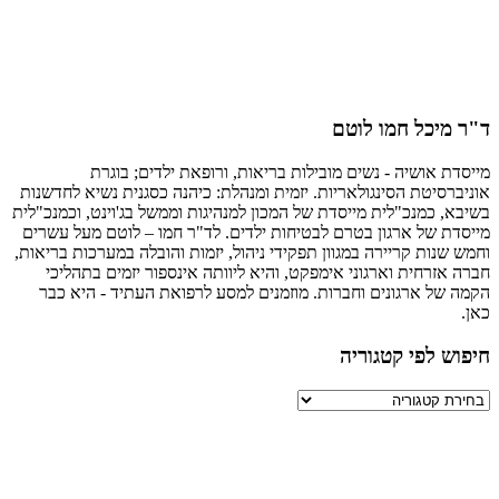
מיכל חמו לוטם
ת אושיה - נשים מובילות בריאות, ורופאת ילדים; בוגרת
רסיטת הסינגולאריות. יזמית ומנהלת: כיהנה כסגנית נשיא לחדשנות
, כמנכ"לית מייסדת של המכון למנהיגות וממשל בג'וינט, וכמנכ"לית
ת של ארגון בטרם לבטיחות ילדים. לד"ר חמו – לוטם מעל עשרים
שנות קריירה במגוון תפקידי ניהול, יזמות והובלה במערכות בריאות,
אזרחית וארגוני אימפקט, והיא ליוותה אינספור יזמים בתהליכי
של ארגונים וחברות. מוזמנים למסע לרפואת העתיד - היא כבר
ש לפי קטגוריה
יה