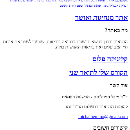
נציאלית
רפואה דיגיטלית
רפואה מדויקת
רפואה מותאמת אישית
רפואה פונקציונלית
נטיאייג'ינג
רפואת העתיד
שפע
תורת השפע
 מנהיגות ואושר
אתר?
ת ותוכן בנושא חדשנות ברפואה ובריאות, שנועדו לשפר את איכות
מטופלים ואת בריאות האנושות כולה.
ניקה פלוס
רס שלי לתואר שני
קשר
יכל חמו לוטם - חדשנות רפואית
ת הרצאות בתשלום מד"ר חמו
michalhemmo@gmail
רים חשובים