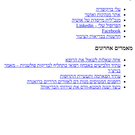
עלי בויקיפדיה
אתר מנהיגות ואושר
מנכ”לית מייסדת של אושיה
הפרופיל שלי – Linkedin
Facebook
חדשנות בבריאות הציבור
ים אחרונים
איזה שאלות לשאול את הרופא
עתיד הלבישים באבחון רפואי כתחליף לבדיקות פולשניות – מאמר
בנייצ’ר
עתיד הפארמה ותעשיית התרופות
רחפנים המטיסים מנות דם לאזורים הרריים ברואנדה
כיצד ישנה המטא-וורס את שירותי הבריאות?