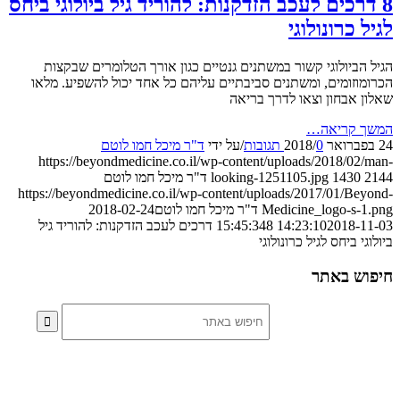
דרכים לעכב הזדקנות: להוריד גיל ביולוגי ביחס
 כרונולוגי
הביולוגי קשור במשתנים גנטיים כגון אורך הטלומרים שבקצות
וזומים, ומשתנים סביבתיים עליהם כל אחד יכול להשפיע. מלאו
 אבחון וצאו לדרך בריאה
 קריאה…
0 תגובות
/
/
על ידי
ד"ר מיכל חמו לוטם
https://beyondmedicine.co.il/wp-content/uploads/2018/02
1430
looking-1251105.jpg
ד"ר מיכל חמו לוטם
https://beyondmedicine.co.il/wp-content/uploads/2017/01/Be
Medicine_logo-s-
ד"ר מיכל חמו לוטם
2018-02-24
2018-11-03 
14:23:10
8 דרכים לעכב הזדקנות: להוריד גיל
י ביחס לגיל כרונולוגי
ש באתר