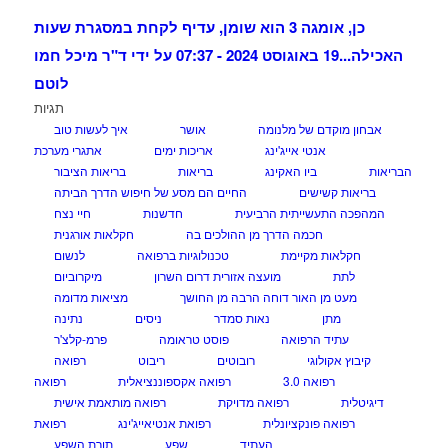
כן, אומגה 3 הוא שומן, עדיף לקחת במסגרת שעות
האכילה...
19 באוגוסט 2024 - 07:37 על ידי ד"ר מיכל חמו
לוטם
תגיות
אבחון מוקדם של מלנומה
אושר
איך לעשות טוב
אנטי אייג'ינג
אריכות ימים
אתגרי מערכת
הבריאות
ביו האקינג
בריאות
בריאות הציבור
בריאות קשישים
החיים הם מסע של חיפוש הדרך הביתה
המהפכה התעשייתית הרביעית
חדשנות
חיי נצח
חכמה הדרך מן ההולכים בה
חקלאות אורגנית
חקלאות מקיימת
טכנולוגיות ברפואה
לנשום
לתת
מועצה אזורית דרום השרון
מיקרוביום
מעט מן האור דוחה הרבה מן החושך
מציאות מדומה
מתן
נאות סמדר
ניסים
נתינה
עתיד הרפואה
פוסט טראומה
פרמ-קלצ'ר
קיבוץ אקולוגי
רובוטים
ריבוט
רפואה
רפואה 3.0
רפואה אקספוננציאלית
רפואה
דיגיטלית
רפואה מדויקת
רפואה מותאמת אישית
רפואה פונקציונלית
רפואת אנטיאייג'ינג
רפואת
העתיד
שפע
תורת השפע