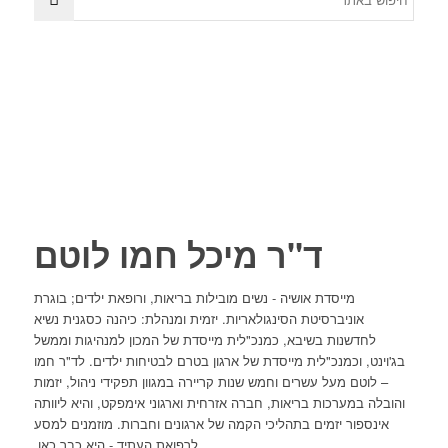
ד"ר מיכל חמו לוטם
מייסדת אושיה - נשים מובילות בריאות, ורופאת ילדים; בוגרת
אוניברסיטת הסינגולאריות. יזמית ומנהלת: כיהנה כסגנית נשיא
לחדשנות בשיבא, כמנכ"לית מייסדת של המכון למנהיגות וממשל
בג'וינט, וכמנכ"לית מייסדת של ארגון בטרם לבטיחות ילדים. לד"ר חמו
– לוטם מעל עשרים וחמש שנות קריירה במגוון תפקידי ניהול, יזמות
והובלה במערכות בריאות, חברה אזרחית וארגוני אימפקט, והיא ליוותה
אינספור יזמים בתהליכי הקמה של ארגונים וחברות. מוזמנים למסע
לרפואת העתיד - היא כבר כאן.