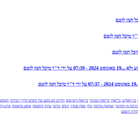
19 באוגוסט 2024 - 07:39 על ידי ד"ר מיכל חמו לוטם
19 באוגוסט 2024 - 07:37 על ידי ד"ר מיכל חמו לוטם
ביו האקינג
בריאות
בריאות הציבור
בריאות קשישים
החיים הם מסע של חיפוש הדרך הביתה
המהפכ
הרבה מן החושך
מציאות מדומה
מתן
נאות סמדר
ניסים
נתינה
עתיד הרפואה
פוסט טראומה
פרמ-קלצ
תורת השפע