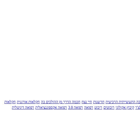
ה התעשייתית הרביעית
חדשנות
חיי נצח
חכמה הדרך מן ההולכים בה
חקלאות אורגנית
חקלאות
'ר
קיבוץ אקולוגי
רובוטים
ריבוט
רפואה
רפואה 3.0
רפואה אקספוננציאלית
רפואה דיגיטלית