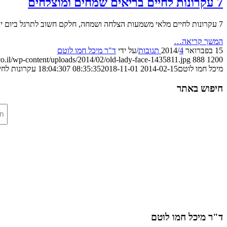
7 עקרונות לחיים בריאים שמחים ומוצלחים
7 עקרונות לחיים מלאי משמעות הצלחה ושמחה, חלקם חשוב לתרגל ביום יום: ללמוד, לחיות את הרגע, לתת, ליצור ולדעת שהכל חולף, לזוז,להודות, לסלוח ועוד
המשך קריאה…
15 בפברואר 2014
4 תגובות
/
/
על ידי
ד"ר מיכל חמו לוטם
co.il/wp-content/uploads/2014/02/old-lady-face-1435811.jpg
888
1200
מיכל חמו לוטם
2014-02-15 08:35:35
2018-11-01 18:04:30
7 עקרונות לחיים בריאים שמחים ומוצלחים
חיפוש באתר
ד"ר מיכל חמו לוטם