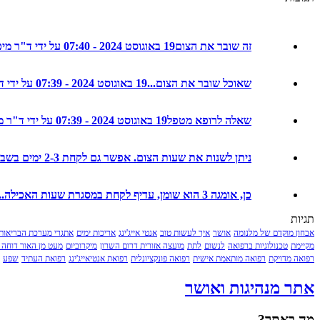
זה שובר את הצום
19 באוגוסט 2024 - 07:40 על ידי ד"ר מיכל חמו לוטם
שאוכל שובר את הצום...
19 באוגוסט 2024 - 07:39 על ידי ד"ר מיכל חמו לוטם
שאלה לרופא מטפל
19 באוגוסט 2024 - 07:39 על ידי ד"ר מיכל חמו לוטם
ניתן לשנות את שעות הצום. אפשר גם לקחת 2-3 ימים בשבוע ולא ...
כן, אומגה 3 הוא שומן, עדיף לקחת במסגרת שעות האכילה...
תגיות
אבחון מוקדם של מלנומה
אושר
איך לעשות טוב
אנטי אייג'ינג
אריכות ימים
אתגרי מערכת הבריאות
מקיימת
טכנולוגיות ברפואה
לנשום
לתת
מועצה אזורית דרום השרון
מיקרוביום
מעט מן האור דוחה 
רפואה מדויקת
רפואה מותאמת אישית
רפואה פונקציונלית
רפואת אנטיאייג'ינג
רפואת העתיד
שפע
אתר מנהיגות ואושר
מה באתר?