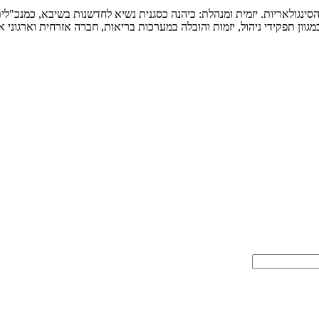
סינגולאריות. יזמית ומנהלת: כיהנה כסגנית נשיא לחדשנות בשיבא, כמנכ"לית
ון תפקידי ניהול, יזמות והובלה במערכות בריאות, חברה אזרחית וארגוני אי