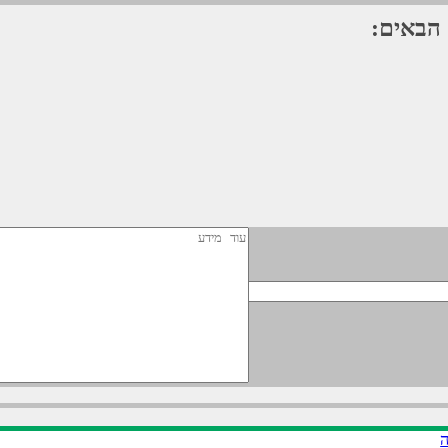
 הבאים:
ה