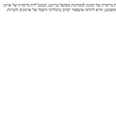
 מייסדת של המכון למנהיגות וממשל בג'וינט, וכמנכ"לית מייסדת של ארגון
מפקט, והיא ליוותה אינספור יזמים בתהליכי הקמה של ארגונים וחברות.