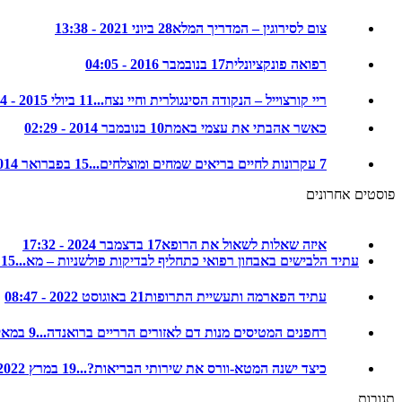
צום לסירוגין – המדריך המלא
28 ביוני 2021 - 13:38
רפואה פונקציונלית
17 בנובמבר 2016 - 04:05
ריי קורצוייל – הנקודה הסינגולרית וחיי נצח...
11 ביולי 2015 - 22:14
כאשר אהבתי את עצמי באמת
10 בנובמבר 2014 - 02:29
7 עקרונות לחיים בריאים שמחים ומוצלחים...
15 בפברואר 2014 - 08:35
פוסטים אחרונים
איזה שאלות לשאול את הרופא
17 בדצמבר 2024 - 17:32
עתיד הלבישים באבחון רפואי כתחליף לבדיקות פולשניות – מא...
15 בדצמבר 2024 - 20:48
עתיד הפארמה ותעשיית התרופות
21 באוגוסט 2022 - 08:47
רחפנים המטיסים מנות דם לאזורים הרריים ברואנדה...
9 במאי 2022 - 08:32
כיצד ישנה המטא-וורס את שירותי הבריאות?...
19 במרץ 2022 - 17:17
תגובות