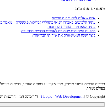
מאמרים אחרונים
איזה שאלות לשאול את הרופא
עתיד הלבישים באבחון רפואי כתחליף לבדיקות פולשניות – מאמר בני
עתיד הפארמה ותעשיית התרופות
רחפנים המטיסים מנות דם לאזורים הרריים ברואנדה
כיצד ישנה המטא-וורס את שירותי הבריאות?
ברוכים הבאים לביונד מדיסין, מגזין מקוון על רפואת העתיד, בריאות דיג
בעולם ממהר.
| © Copyright - ד"ר מיכל חמו - חדשנות רפואית
i-Logic - Web Development