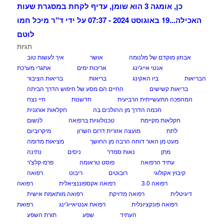
כן, אומגה 3 הוא שומן, עדיף לקחת במסגרת שעות
האכילה...
19 באוגוסט 2024 - 07:37 על ידי ד"ר מיכל חמו
לוטם
תגיות
אבחון מוקדם של מלנומה
אושר
איך לעשות טוב
אנטי אייג'ינג
אריכות ימים
אתגרי מערכת
הבריאות
ביו האקינג
בריאות
בריאות הציבור
בריאות קשישים
החיים הם מסע של חיפוש הדרך הביתה
המהפכה התעשייתית הרביעית
חדשנות
חיי נצח
חכמה הדרך מן ההולכים בה
חקלאות אורגנית
חקלאות מקיימת
טכנולוגיות ברפואה
לנשום
לתת
מועצה אזורית דרום השרון
מיקרוביום
מעט מן האור דוחה הרבה מן החושך
מציאות מדומה
מתן
נאות סמדר
ניסים
נתינה
עתיד הרפואה
פוסט טראומה
פרמ-קלצ'ר
קיבוץ אקולוגי
רובוטים
ריבוט
רפואה
רפואה 3.0
רפואה אקספוננציאלית
רפואה
דיגיטלית
רפואה מדויקת
רפואה מותאמת אישית
רפואה פונקציונלית
רפואת אנטיאייג'ינג
רפואת
העתיד
שפע
תורת השפע