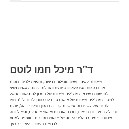
ד"ר מיכל חמו לוטם
מייסדת אושיה - נשים מובילות בריאות, ורופאת ילדים; בוגרת
אוניברסיטת הסינגולאריות. יזמית ומנהלת: כיהנה כסגנית נשיא
לחדשנות בשיבא, כמנכ"לית מייסדת של המכון למנהיגות וממשל
בג'וינט, וכמנכ"לית מייסדת של ארגון בטרם לבטיחות ילדים. לד"ר חמו
– לוטם מעל עשרים וחמש שנות קריירה במגוון תפקידי ניהול, יזמות
והובלה במערכות בריאות, חברה אזרחית וארגוני אימפקט, והיא ליוותה
אינספור יזמים בתהליכי הקמה של ארגונים וחברות. מוזמנים למסע
לרפואת העתיד - היא כבר כאן.