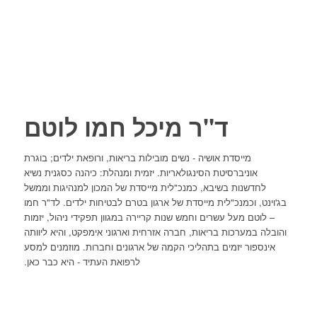
ד"ר מיכל חמו לוטם
מייסדת אושיה - נשים מובילות בריאות, ורופאת ילדים; בוגרת
אוניברסיטת הסינגולאריות. יזמית ומנהלת: כיהנה כסגנית נשיא
לחדשנות בשיבא, כמנכ"לית מייסדת של המכון למנהיגות וממשל
בג'וינט, וכמנכ"לית מייסדת של ארגון בטרם לבטיחות ילדים. לד"ר חמו
– לוטם מעל עשרים וחמש שנות קריירה במגוון תפקידי ניהול, יזמות
והובלה במערכות בריאות, חברה אזרחית וארגוני אימפקט, והיא ליוותה
אינספור יזמים בתהליכי הקמה של ארגונים וחברות. מוזמנים למסע
לרפואת העתיד - היא כבר כאן.