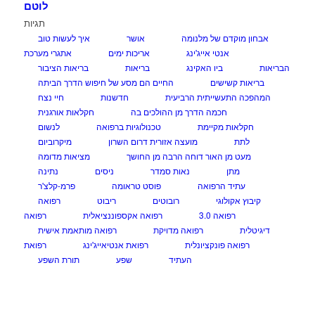
לוטם
תגיות
אבחון מוקדם של מלנומה
אושר
איך לעשות טוב
אנטי אייג'ינג
אריכות ימים
אתגרי מערכת
הבריאות
ביו האקינג
בריאות
בריאות הציבור
בריאות קשישים
החיים הם מסע של חיפוש הדרך הביתה
המהפכה התעשייתית הרביעית
חדשנות
חיי נצח
חכמה הדרך מן ההולכים בה
חקלאות אורגנית
חקלאות מקיימת
טכנולוגיות ברפואה
לנשום
לתת
מועצה אזורית דרום השרון
מיקרוביום
מעט מן האור דוחה הרבה מן החושך
מציאות מדומה
מתן
נאות סמדר
ניסים
נתינה
עתיד הרפואה
פוסט טראומה
פרמ-קלצ'ר
קיבוץ אקולוגי
רובוטים
ריבוט
רפואה
רפואה 3.0
רפואה אקספוננציאלית
רפואה
דיגיטלית
רפואה מדויקת
רפואה מותאמת אישית
רפואה פונקציונלית
רפואת אנטיאייג'ינג
רפואת
העתיד
שפע
תורת השפע