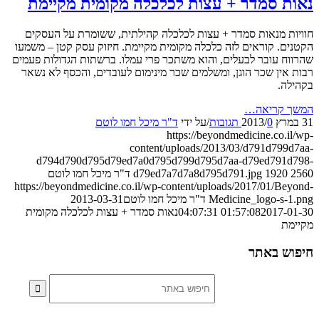
ת סמדר + עצות לכלכלה מקומית מקיימת
ת מנאות סמדר + עצות לכלכלה קהילתית, ששומרת על העסקים
ם. קוראים לזה כלכלה מקומית מקיימת. חיזוק עסק קטן – משמעו
ח עובר לבעלים, והוא משתכר פרי עמלו. ברשתות הגדולות פעמים
אין שכר הוגן, ומשלמים שכר מינימום לעובדים, והכסף לא נשאר
ה.
 קריאה…
0 תגובות
/
/
על ידי
ד"ר מיכל חמו לוטם
https://beyondmedicine.co.i
content/uploads/2013/03/d791d799
d794d790d795d79ed7a0d795d799d795d7aa-d79ed791d
1920
d79ed7a7d7a8d795d791.jpg
ד"ר מיכל חמו לוטם
https://beyondmedicine.co.il/wp-content/uploads/2017/01/Be
Medicine_logo-s-
ד"ר מיכל חמו לוטם
2013-03-31
2017-01-30 
01:57:08
נאות סמדר + עצות לכלכלה מקומית
מת
ש באתר