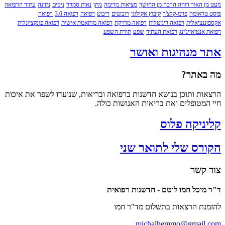
 האור דוחה הרבה מן החושך
מציאות מדומה
מתן
נאות סמדר
ניסים
נתינה
עתיד הרפואה
ראומה
פרמ-קלצ'ר
קיבוץ אקולוגי
רובוטים
ריבוט
רפואה
רפואה 3.0
רפואה
נציאלית
רפואה דיגיטלית
רפואה מדויקת
רפואה מותאמת אישית
רפואה פונקציונלית
נטיאייג'ינג
רפואת העתיד
שפע
תורת השפע
 מנהיגות ואושר
אתר?
ת ותוכן בנושא חדשנות ברפואה ובריאות, שנועדו לשפר את איכות
מטופלים ואת בריאות האנושות כולה.
ניקה פלוס
רס שלי לתואר שני
קשר
יכל חמו לוטם - חדשנות רפואית
ת הרצאות בתשלום מד"ר חמו
michalhemmo@gmail