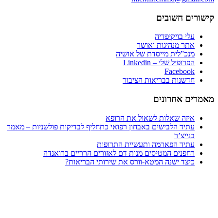
רים חשובים
עלי בויקיפדיה
אתר מנהיגות ואושר
מנכ”לית מייסדת של אושיה
הפרופיל שלי – Linkedin
Facebook
חדשנות בבריאות הציבור
ים אחרונים
איזה שאלות לשאול את הרופא
עתיד הלבישים באבחון רפואי כתחליף לבדיקות פולשניות – מאמר
בנייצ’ר
עתיד הפארמה ותעשיית התרופות
רחפנים המטיסים מנות דם לאזורים הרריים ברואנדה
כיצד ישנה המטא-וורס את שירותי הבריאות?