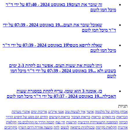
זה שובר את הצום
19 באוגוסט 2024 - 07:40 על ידי ד"ר
מיכל חמו לוטם
שאוכל שובר את הצום...
19 באוגוסט 2024 - 07:39 על ידי
ד"ר מיכל חמו לוטם
שאלה לרופא מטפל
19 באוגוסט 2024 - 07:39 על ידי ד"ר
מיכל חמו לוטם
ניתן לשנות את שעות הצום. אפשר גם לקחת 2-3 ימים
בשבוע ולא ...
19 באוגוסט 2024 - 07:39 על ידי ד"ר מיכל חמו
לוטם
כן, אומגה 3 הוא שומן, עדיף לקחת במסגרת שעות
האכילה...
19 באוגוסט 2024 - 07:37 על ידי ד"ר מיכל חמו לוטם
מוקדם של מלנומה
אושר
איך לעשות טוב
אנטי אייג'ינג
אריכות ימים
אתגרי מערכת
ת
ביו האקינג
בריאות
בריאות הציבור
בריאות קשישים
החיים הם מסע של חיפוש הדרך
המהפכה התעשייתית הרביעית
חדשנות
חיי נצח
חכמה הדרך מן ההולכים בה
חקלאות
חקלאות מקיימת
טכנולוגיות ברפואה
לנשום
לתת
מועצה אזורית דרום השרון
מיקרוביום