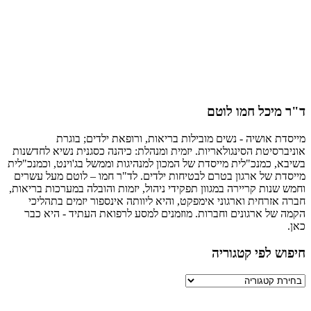
מיכל חמו לוטם
ת אושיה - נשים מובילות בריאות, ורופאת ילדים; בוגרת
רסיטת הסינגולאריות. יזמית ומנהלת: כיהנה כסגנית נשיא לחדשנות
, כמנכ"לית מייסדת של המכון למנהיגות וממשל בג'וינט, וכמנכ"לית
ת של ארגון בטרם לבטיחות ילדים. לד"ר חמו – לוטם מעל עשרים
שנות קריירה במגוון תפקידי ניהול, יזמות והובלה במערכות בריאות,
אזרחית וארגוני אימפקט, והיא ליוותה אינספור יזמים בתהליכי
של ארגונים וחברות. מוזמנים למסע לרפואת העתיד - היא כבר
ש לפי קטגוריה
יה