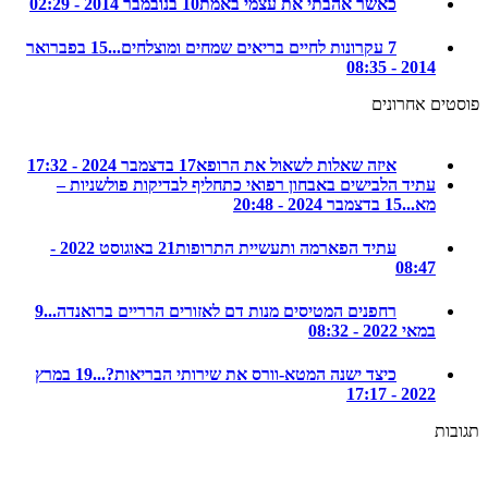
כאשר אהבתי את עצמי באמת
10 בנובמבר 2014 - 02:29
7 עקרונות לחיים בריאים שמחים ומוצלחים...
15 בפברואר
2014 - 08:35
ם אחרונים
איזה שאלות לשאול את הרופא
17 בדצמבר 2024 - 17:32
עתיד הלבישים באבחון רפואי כתחליף לבדיקות פולשניות –
מא...
15 בדצמבר 2024 - 20:48
עתיד הפארמה ותעשיית התרופות
21 באוגוסט 2022 -
08:47
רחפנים המטיסים מנות דם לאזורים הרריים ברואנדה...
9
במאי 2022 - 08:32
כיצד ישנה המטא-וורס את שירותי הבריאות?...
19 במרץ
2022 - 17:17
ת