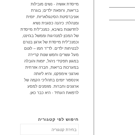
מייסדת אושיה - נשים מובילות
בריאות, ורופאת ילדים; בוגרת
אוניברסיטת הסינגולאריות. יזמית
ומנהלת: כיהנה כסגנית נשיא
לחדשנות בשיבא, כמנכ"לית מייסדת
של המכון למנהיגות וממשל בג'וינט,
וכמנכ"לית מייסדת של ארגון בטרם
לבטיחות ילדים. לד"ר חמו – לוטם
מעל עשרים וחמש שנות קריירה
במגוון תפקידי ניהול, יזמות והובלה
במערכות בריאות, חברה אזרחית
וארגוני אימפקט, והיא ליוותה
אינספור יזמים בתהליכי הקמה של
ארגונים וחברות. מוזמנים למסע
לרפואת העתיד - היא כבר כאן.
חיפוש לפי קטגוריה
חיפוש
לפי