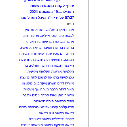
עדיף לקחת במסגרת שעות
האכילה...
19 באוגוסט 2024 -
07:37 על ידי ד"ר מיכל חמו לוטם
תגיות
אבחון מוקדם של מלנומה
אושר
איך
לעשות טוב
אנטי אייג'ינג
אריכות ימים
אתגרי מערכת הבריאות
ביו האקינג
בריאות
בריאות הציבור
בריאות קשישים
החיים הם מסע של חיפוש הדרך הביתה
המהפכה התעשייתית הרביעית
חדשנות
חיי נצח
חכמה הדרך מן ההולכים בה
חקלאות אורגנית
חקלאות מקיימת
טכנולוגיות ברפואה
לנשום
לתת
מועצה
אזורית דרום השרון
מיקרוביום
מעט מן
האור דוחה הרבה מן החושך
מציאות
מדומה
מתן
נאות סמדר
ניסים
נתינה
עתיד הרפואה
פוסט טראומה
פרמ-קלצ'ר
קיבוץ אקולוגי
רובוטים
ריבוט
רפואה
רפואה 3.0
רפואה
אקספוננציאלית
רפואה דיגיטלית
רפואה מדויקת
רפואה מותאמת אישית