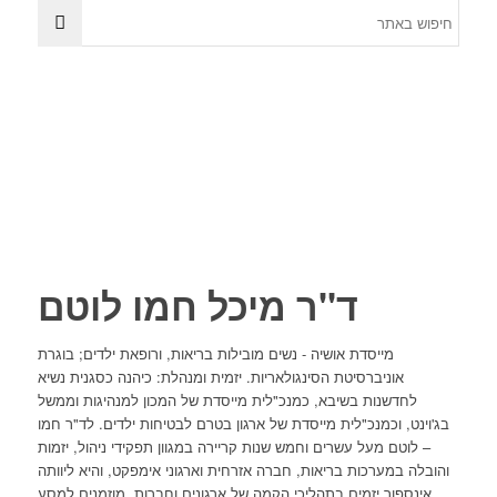
ד"ר מיכל חמו לוטם
מייסדת אושיה - נשים מובילות בריאות, ורופאת ילדים; בוגרת
אוניברסיטת הסינגולאריות. יזמית ומנהלת: כיהנה כסגנית נשיא
לחדשנות בשיבא, כמנכ"לית מייסדת של המכון למנהיגות וממשל
בג'וינט, וכמנכ"לית מייסדת של ארגון בטרם לבטיחות ילדים. לד"ר חמו
– לוטם מעל עשרים וחמש שנות קריירה במגוון תפקידי ניהול, יזמות
והובלה במערכות בריאות, חברה אזרחית וארגוני אימפקט, והיא ליוותה
אינספור יזמים בתהליכי הקמה של ארגונים וחברות. מוזמנים למסע