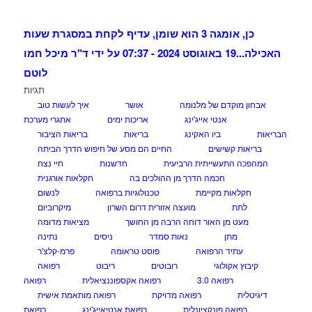
כן, אומגה 3 הוא שומן, עדיף לקחת במסגרת שעות
האכילה...
19 באוגוסט 2024 - 07:37 על ידי ד"ר מיכל חמו
לוטם
תגיות
אבחון מוקדם של מלנומה
אושר
איך לעשות טוב
אנטי אייג'ינג
אריכות ימים
אתגרי מערכת
הבריאות
ביו האקינג
בריאות
בריאות הציבור
בריאות קשישים
החיים הם מסע של חיפוש הדרך הביתה
המהפכה התעשייתית הרביעית
חדשנות
חיי נצח
חכמה הדרך מן ההולכים בה
חקלאות אורגנית
חקלאות מקיימת
טכנולוגיות ברפואה
לנשום
לתת
מועצה אזורית דרום השרון
מיקרוביום
מעט מן האור דוחה הרבה מן החושך
מציאות מדומה
מתן
נאות סמדר
ניסים
נתינה
עתיד הרפואה
פוסט טראומה
פרמ-קלצ'ר
קיבוץ אקולוגי
רובוטים
ריבוט
רפואה
רפואה 3.0
רפואה אקספוננציאלית
רפואה
דיגיטלית
רפואה מדויקת
רפואה מותאמת אישית
רפואה פונקציונלית
רפואת אנטיאייג'ינג
רפואת