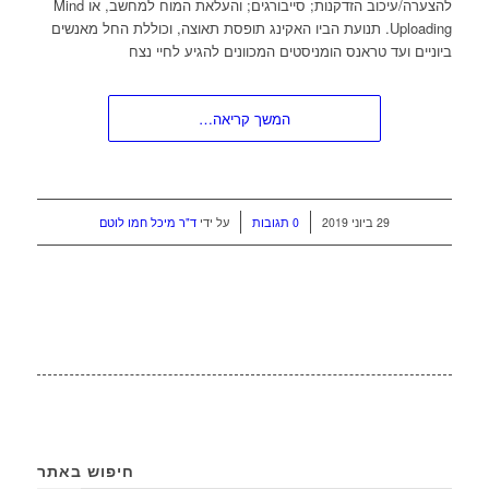
להצערה/עיכוב הזדקנות; סייבורגים; והעלאת המוח למחשב, או Mind
Uploading. תנועת הביו האקינג תופסת תאוצה, וכוללת החל מאנשים
ביוניים ועד טראנס הומניסטים המכוונים להגיע לחיי נצח
המשך קריאה…
/
/
29 ביוני 2019
0 תגובות
על ידי
ד"ר מיכל חמו לוטם
חיפוש באתר