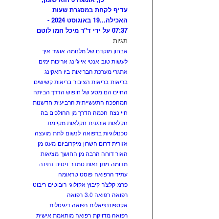
עדיף לקחת במסגרת שעות
האכילה...
19 באוגוסט 2024 -
07:37 על ידי ד"ר מיכל חמו לוטם
תגיות
אבחון מוקדם של מלנומה
אושר
איך
לעשות טוב
אנטי אייג'ינג
אריכות ימים
אתגרי מערכת הבריאות
ביו האקינג
בריאות
בריאות הציבור
בריאות קשישים
החיים הם מסע של חיפוש הדרך הביתה
המהפכה התעשייתית הרביעית
חדשנות
חיי נצח
חכמה הדרך מן ההולכים בה
חקלאות אורגנית
חקלאות מקיימת
טכנולוגיות ברפואה
לנשום
לתת
מועצה
אזורית דרום השרון
מיקרוביום
מעט מן
האור דוחה הרבה מן החושך
מציאות
מדומה
מתן
נאות סמדר
ניסים
נתינה
עתיד הרפואה
פוסט טראומה
פרמ-קלצ'ר
קיבוץ אקולוגי
רובוטים
ריבוט
רפואה
רפואה 3.0
רפואה
אקספוננציאלית
רפואה דיגיטלית
רפואה מדויקת
רפואה מותאמת אישית