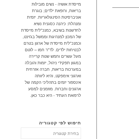
מייסדת אושיה - נשים מובילות
בריאות, ורופאת ילדים; בוגרת
אוניברסיטת הסינגולאריות. יזמית
ומנהלת: כיהנה כסגנית נשיא
לחדשנות בשיבא, כמנכ"לית מייסדת
של המכון למנהיגות וממשל בג'וינט,
וכמנכ"לית מייסדת של ארגון בטרם
לבטיחות ילדים. לד"ר חמו – לוטם
מעל עשרים וחמש שנות קריירה
במגוון תפקידי ניהול, יזמות והובלה
במערכות בריאות, חברה אזרחית
וארגוני אימפקט, והיא ליוותה
אינספור יזמים בתהליכי הקמה של
ארגונים וחברות. מוזמנים למסע
לרפואת העתיד - היא כבר כאן.
חיפוש לפי קטגוריה
חיפוש
לפי