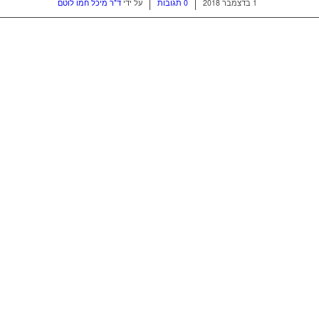
/
/
1 בדצמבר 2018
0 תגובות
על ידי
ד"ר מיכל חמו לוטם