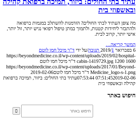
ד בתי החולים: ביזור, תמיכה ברפואת קהילה
שפוזי בית
פן העתיד לבתי החולים? הזדמנות להשתלב במגמות ברפואה
זר ליחידות קטנות, ולתמוך במתן טיפול רפואי נגיש יותר, זול יותר,
יותר, קרוב לבית.
 קריאה…
1 תגובה
/
/
על ידי
ד"ר מיכל חמו לוטם
https://beyondmedicine.co.il/wp-content/uploads/2019/02/hosp
1200
cabin-1419729.jpg
ד"ר מיכל חמו לוטם
https://beyondmedicine.co.il/wp-content/uploads/2017/01/Be
Medicine_logo-s-
ד"ר מיכל חמו לוטם
2019-02-06
2019-02-06 
07:51:45
עתיד בתי החולים: ביזור, תמיכה ברפואת
 ובאשפוזי בית
ש באתר