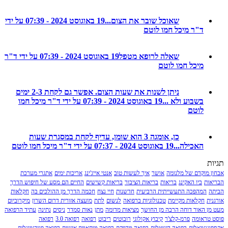
שאוכל שובר את הצום...
19 באוגוסט 2024 - 07:39 על ידי
ד"ר מיכל חמו לוטם
שאלה לרופא מטפל
19 באוגוסט 2024 - 07:39 על ידי ד"ר
מיכל חמו לוטם
ניתן לשנות את שעות הצום. אפשר גם לקחת 2-3 ימים
בשבוע ולא ...
19 באוגוסט 2024 - 07:39 על ידי ד"ר מיכל חמו
לוטם
כן, אומגה 3 הוא שומן, עדיף לקחת במסגרת שעות
האכילה...
19 באוגוסט 2024 - 07:37 על ידי ד"ר מיכל חמו לוטם
מוקדם של מלנומה
אושר
איך לעשות טוב
אנטי אייג'ינג
אריכות ימים
אתגרי מערכת
ת
ביו האקינג
בריאות
בריאות הציבור
בריאות קשישים
החיים הם מסע של חיפוש הדרך
המהפכה התעשייתית הרביעית
חדשנות
חיי נצח
חכמה הדרך מן ההולכים בה
חקלאות
חקלאות מקיימת
טכנולוגיות ברפואה
לנשום
לתת
מועצה אזורית דרום השרון
מיקרוביום
 האור דוחה הרבה מן החושך
מציאות מדומה
מתן
נאות סמדר
ניסים
נתינה
עתיד הרפואה
ראומה
פרמ-קלצ'ר
קיבוץ אקולוגי
רובוטים
ריבוט
רפואה
רפואה 3.0
רפואה