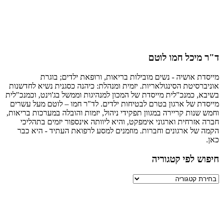
מיכל חמו לוטם
ת אושיה - נשים מובילות בריאות, ורופאת ילדים; בוגרת
רסיטת הסינגולאריות. יזמית ומנהלת: כיהנה כסגנית נשיא לחדשנות
, כמנכ"לית מייסדת של המכון למנהיגות וממשל בג'וינט, וכמנכ"לית
ת של ארגון בטרם לבטיחות ילדים. לד"ר חמו – לוטם מעל עשרים
שנות קריירה במגוון תפקידי ניהול, יזמות והובלה במערכות בריאות,
אזרחית וארגוני אימפקט, והיא ליוותה אינספור יזמים בתהליכי
של ארגונים וחברות. מוזמנים למסע לרפואת העתיד - היא כבר
ש לפי קטגוריה
יה