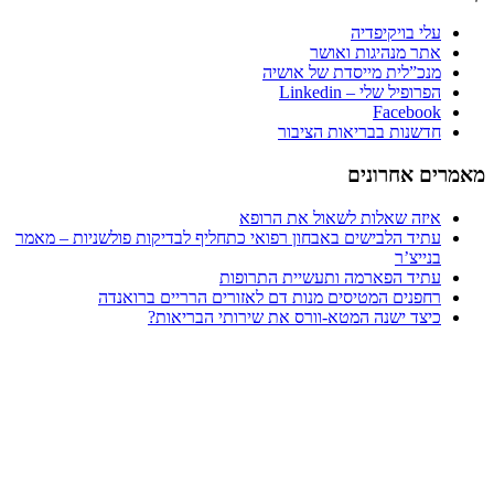
עלי בויקיפדיה
אתר מנהיגות ואושר
מנכ”לית מייסדת של אושיה
הפרופיל שלי – Linkedin
Facebook
חדשנות בבריאות הציבור
ים אחרונים
איזה שאלות לשאול את הרופא
עתיד הלבישים באבחון רפואי כתחליף לבדיקות פולשניות – מאמר
בנייצ’ר
עתיד הפארמה ותעשיית התרופות
רחפנים המטיסים מנות דם לאזורים הרריים ברואנדה
כיצד ישנה המטא-וורס את שירותי הבריאות?