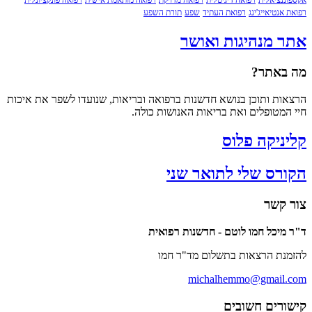
נציאלית
רפואה דיגיטלית
רפואה מדויקת
רפואה מותאמת אישית
רפואה פונקציונלית
נטיאייג'ינג
רפואת העתיד
שפע
תורת השפע
 מנהיגות ואושר
אתר?
ת ותוכן בנושא חדשנות ברפואה ובריאות, שנועדו לשפר את איכות
מטופלים ואת בריאות האנושות כולה.
ניקה פלוס
רס שלי לתואר שני
קשר
יכל חמו לוטם - חדשנות רפואית
ת הרצאות בתשלום מד"ר חמו
michalhemmo@gmail
רים חשובים