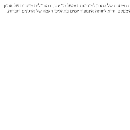
 מייסדת של המכון למנהיגות וממשל בג'וינט, וכמנכ"לית מייסדת של ארגון
מפקט, והיא ליוותה אינספור יזמים בתהליכי הקמה של ארגונים וחברות.