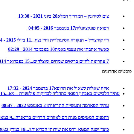
צום לסירוגין – המדריך המלא
28 ביוני 2021 - 13:38
רפואה פונקציונלית
17 בנובמבר 2016 - 04:05
ריי קורצוייל – הנקודה הסינגולרית וחיי נצח...
11 ביולי 2015 - 22:14
כאשר אהבתי את עצמי באמת
10 בנובמבר 2014 - 02:29
7 עקרונות לחיים בריאים שמחים ומוצלחים...
15 בפברואר 2014 - 08:35
פוסטים אחרונים
איזה שאלות לשאול את הרופא
17 בדצמבר 2024 - 17:32
עתיד הלבישים באבחון רפואי כתחליף לבדיקות פולשניות – מא...
15 בדצמבר 2024 - 20:48
עתיד הפארמה ותעשיית התרופות
21 באוגוסט 2022 - 08:47
רחפנים המטיסים מנות דם לאזורים הרריים ברואנדה...
9 במאי 2022 - 08:32
כיצד ישנה המטא-וורס את שירותי הבריאות?...
19 במרץ 2022 - 17:17