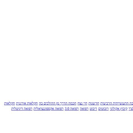
ה התעשייתית הרביעית
חדשנות
חיי נצח
חכמה הדרך מן ההולכים בה
חקלאות אורגנית
חקלאות
'ר
קיבוץ אקולוגי
רובוטים
ריבוט
רפואה
רפואה 3.0
רפואה אקספוננציאלית
רפואה דיגיטלית