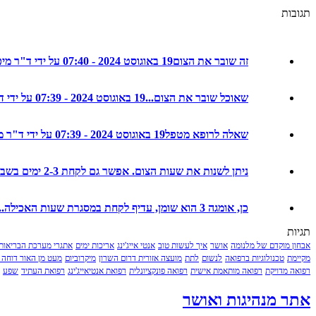
תגובות
זה שובר את הצום
19 באוגוסט 2024 - 07:40 על ידי ד"ר מיכל חמו לוטם
שאוכל שובר את הצום...
19 באוגוסט 2024 - 07:39 על ידי ד"ר מיכל חמו לוטם
שאלה לרופא מטפל
19 באוגוסט 2024 - 07:39 על ידי ד"ר מיכל חמו לוטם
ניתן לשנות את שעות הצום. אפשר גם לקחת 2-3 ימים בשבוע ולא ...
כן, אומגה 3 הוא שומן, עדיף לקחת במסגרת שעות האכילה...
תגיות
אבחון מוקדם של מלנומה
אושר
איך לעשות טוב
אנטי אייג'ינג
אריכות ימים
אתגרי מערכת הבריאות
מקיימת
טכנולוגיות ברפואה
לנשום
לתת
מועצה אזורית דרום השרון
מיקרוביום
מעט מן האור דוחה 
רפואה מדויקת
רפואה מותאמת אישית
רפואה פונקציונלית
רפואת אנטיאייג'ינג
רפואת העתיד
שפע
אתר מנהיגות ואושר