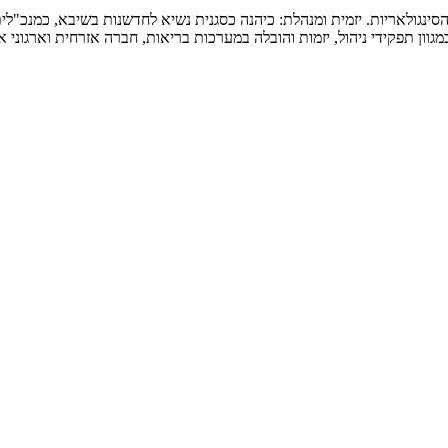
סינגולאריות. יזמית ומנהלת: כיהנה כסגנית נשיא לחדשנות בשיבא, כמנכ"לית
ון תפקידי ניהול, יזמות והובלה במערכות בריאות, חברה אזרחית וארגוני אי