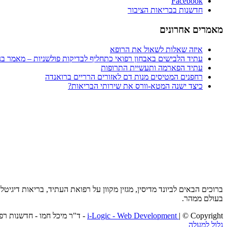
Facebook
חדשנות בבריאות הציבור
מאמרים אחרונים
איזה שאלות לשאול את הרופא
עתיד הלבישים באבחון רפואי כתחליף לבדיקות פולשניות – מאמר בני
עתיד הפארמה ותעשיית התרופות
רחפנים המטיסים מנות דם לאזורים הרריים ברואנדה
כיצד ישנה המטא-וורס את שירותי הבריאות?
ברוכים הבאים לביונד מדיסין, מגזין מקוון על רפואת העתיד, בריאות דיג
בעולם ממהר.
| © Copyright - ד"ר מיכל חמו - חדשנות רפואית
i-Logic - Web Development
גלול למעלה