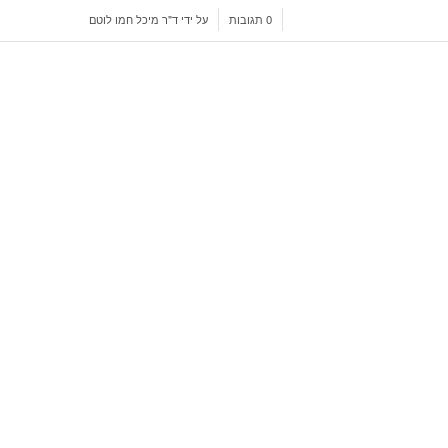
/
/
0 תגובות
על ידי
ד"ר מיכל חמו לוטם