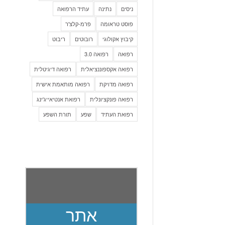
ניסים
נתינה
עתיד הרפואה
פוסט טראומה
פרמ-קלצ'ר
קיבוץ אקולוגי
רובוטים
ריבוט
רפואה
רפואה 3.0
רפואה אקספוננציאלית
רפואה דיגיטלית
רפואה מדויקת
רפואה מותאמת אישית
רפואה פונקציונלית
רפואת אנטיאייג'ינג
רפואת העתיד
שפע
תורת השפע
אתר