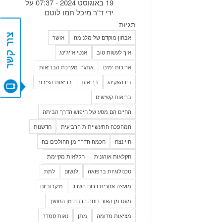
19 באוגוסט 2024 - 07:37 על
ידי ד"ר מיכל חמו לוטם
תגיות
אבחון מוקדם של מלנומה
אושר
צור קשר
איך לעשות טוב
אנטי אייג'ינג
אריכות ימים
אתגרי מערכת הבריאות
ביו האקינג
בריאות
בריאות הציבור
בריאות קשישים
החיים הם מסע של חיפוש הדרך הביתה
המהפכה התעשייתית הרביעית
חדשנות
חיי נצח
חכמה הדרך מן ההולכים בה
חקלאות אורגנית
חקלאות מקיימת
טכנולוגיות ברפואה
לנשום
לתת
מועצה אזורית דרום השרון
מיקרוביום
מעט מן האור דוחה הרבה מן החושך
מציאות מדומה
מתן
נאות סמדר