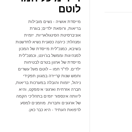
לוטם
מייסדת אושיה - נשים מובילות
בריאות, ורופאת ילדים; בוגרת
אוניברסיטת הסינגולאריות. יזמית
ומנהלת: כיהנה כסגנית נשיא לחדשנות
בשיבא, כמנכ"לית מייסדת של המכון
למנהיגות וממשל בג'וינט, וכמנכ"לית
מייסדת של ארגון בטרם לבטיחות
ילדים. לד"ר חמו – לוטם מעל עשרים
וחמש שנות קריירה במגוון תפקידי
ניהול, יזמות והובלה במערכות בריאות,
חברה אזרחית וארגוני אימפקט, והיא
ליוותה אינספור יזמים בתהליכי הקמה
של ארגונים וחברות. מוזמנים למסע
לרפואת העתיד - היא כבר כאן.