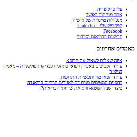
עלי בויקיפדיה
אתר מנהיגות ואושר
מנכ”לית מייסדת של אושיה
הפרופיל שלי – Linkedin
Facebook
חדשנות בבריאות הציבור
ים אחרונים
איזה שאלות לשאול את הרופא
עתיד הלבישים באבחון רפואי כתחליף לבדיקות פולשניות – מאמר
בנייצ’ר
עתיד הפארמה ותעשיית התרופות
רחפנים המטיסים מנות דם לאזורים הרריים ברואנדה
כיצד ישנה המטא-וורס את שירותי הבריאות?