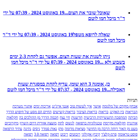
שאוכל שובר את הצום...
19 באוגוסט 2024 - 07:39 על ידי
ד"ר מיכל חמו לוטם
שאלה לרופא מטפל
19 באוגוסט 2024 - 07:39 על ידי ד"ר
מיכל חמו לוטם
ניתן לשנות את שעות הצום. אפשר גם לקחת 2-3 ימים
בשבוע ולא ...
19 באוגוסט 2024 - 07:39 על ידי ד"ר מיכל חמו
לוטם
כן, אומגה 3 הוא שומן, עדיף לקחת במסגרת שעות
האכילה...
19 באוגוסט 2024 - 07:37 על ידי ד"ר מיכל חמו לוטם
מוקדם של מלנומה
אושר
איך לעשות טוב
אנטי אייג'ינג
אריכות ימים
אתגרי מערכת
ת
ביו האקינג
בריאות
בריאות הציבור
בריאות קשישים
החיים הם מסע של חיפוש הדרך
המהפכה התעשייתית הרביעית
חדשנות
חיי נצח
חכמה הדרך מן ההולכים בה
חקלאות
חקלאות מקיימת
טכנולוגיות ברפואה
לנשום
לתת
מועצה אזורית דרום השרון
מיקרוביום
 האור דוחה הרבה מן החושך
מציאות מדומה
מתן
נאות סמדר
ניסים
נתינה
עתיד הרפואה
ראומה
פרמ-קלצ'ר
קיבוץ אקולוגי
רובוטים
ריבוט
רפואה
רפואה 3.0
רפואה