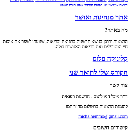
נציאלית
רפואה דיגיטלית
רפואה מדויקת
רפואה מותאמת אישית
רפואה פונקציונלית
נטיאייג'ינג
רפואת העתיד
שפע
תורת השפע
 מנהיגות ואושר
אתר?
ת ותוכן בנושא חדשנות ברפואה ובריאות, שנועדו לשפר את איכות
מטופלים ואת בריאות האנושות כולה.
ניקה פלוס
רס שלי לתואר שני
קשר
יכל חמו לוטם - חדשנות רפואית
ת הרצאות בתשלום מד"ר חמו
michalhemmo@gmail
רים חשובים