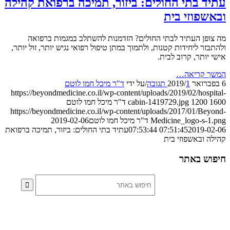
ד בתי החולים: ביזור, תמיכה ברפואת קהילה
שפוזי בית
פן העתיד לבתי החולים? הזדמנות להשתלב במגמות ברפואה
זר ליחידות קטנות, ולתמוך במתן טיפול רפואי נגיש יותר, זול יותר,
יותר, קרוב לבית.
 קריאה…
1 תגובה
/
/
על ידי
ד"ר מיכל חמו לוטם
https://beyondmedicine.co.il/wp-content/uploads/2019/02/hosp
1200
cabin-1419729.jpg
ד"ר מיכל חמו לוטם
https://beyondmedicine.co.il/wp-content/uploads/2017/01/Be
Medicine_logo-s-
ד"ר מיכל חמו לוטם
2019-02-06
2019-02-06 
07:51:45
עתיד בתי החולים: ביזור, תמיכה ברפואת
 ובאשפוזי בית
ש באתר