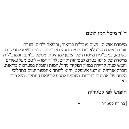
מיכל חמו לוטם
ת אושיה - נשים מובילות בריאות, ורופאת ילדים; בוגרת
רסיטת הסינגולאריות. יזמית ומנהלת: כיהנה כסגנית נשיא לחדשנות
, כמנכ"לית מייסדת של המכון למנהיגות וממשל בג'וינט, וכמנכ"לית
ת של ארגון בטרם לבטיחות ילדים. לד"ר חמו – לוטם מעל עשרים
שנות קריירה במגוון תפקידי ניהול, יזמות והובלה במערכות בריאות,
אזרחית וארגוני אימפקט, והיא ליוותה אינספור יזמים בתהליכי
של ארגונים וחברות. מוזמנים למסע לרפואת העתיד - היא כבר
ש לפי קטגוריה
יה