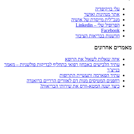
עלי בויקיפדיה
אתר מנהיגות ואושר
מנכ”לית מייסדת של אושיה
הפרופיל שלי – Linkedin
Facebook
חדשנות בבריאות הציבור
ים אחרונים
איזה שאלות לשאול את הרופא
עתיד הלבישים באבחון רפואי כתחליף לבדיקות פולשניות – מאמר
בנייצ’ר
עתיד הפארמה ותעשיית התרופות
רחפנים המטיסים מנות דם לאזורים הרריים ברואנדה
כיצד ישנה המטא-וורס את שירותי הבריאות?