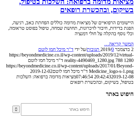
אות מדומה ברפואה: השלכות בטיפול,
קום, ובהכשרת רופאים
מים הרפואיים של מציאות מדומה כוללים הפחתת כאב, רגיעה,
בדידות, חיבור לזיכרונות, תחושת שמחה, טיפול בפוסט טראומה,
נוסף בהקלה על חולי דמנציה
 קריאה…
0 תגובות
/
/
על ידי
ד"ר מיכל חמו לוטם
https://beyondmedicine.co.il/wp-content/uploads/2019/12/vir
788
reality-4490469_1280.jpg
ד"ר מיכל חמו לוטם
https://beyondmedicine.co.il/wp-content/uploads/2017/01/Be
Medicine_logo-s-
ד"ר מיכל חמו לוטם
2019-12-02
2019-12-08 
20:42:43
מציאות מדומה ברפואה: השלכות
ל, בשיקום, ובהכשרת רופאים
ש באתר