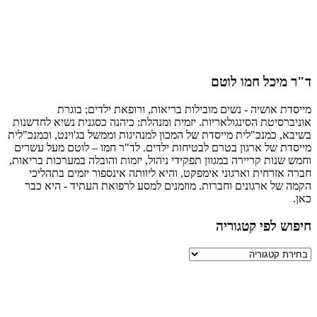
מיכל חמו לוטם
ת אושיה - נשים מובילות בריאות, ורופאת ילדים; בוגרת
רסיטת הסינגולאריות. יזמית ומנהלת: כיהנה כסגנית נשיא לחדשנות
, כמנכ"לית מייסדת של המכון למנהיגות וממשל בג'וינט, וכמנכ"לית
ת של ארגון בטרם לבטיחות ילדים. לד"ר חמו – לוטם מעל עשרים
שנות קריירה במגוון תפקידי ניהול, יזמות והובלה במערכות בריאות,
אזרחית וארגוני אימפקט, והיא ליוותה אינספור יזמים בתהליכי
של ארגונים וחברות. מוזמנים למסע לרפואת העתיד - היא כבר
ש לפי קטגוריה
יה