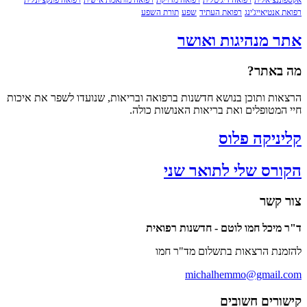
נציאלית
רפואה דיגיטלית
רפואה מדויקת
רפואה מותאמת אישית
רפואה פונקציונלית
נטיאייג'ינג
רפואת העתיד
שפע
תורת השפע
 מנהיגות ואושר
אתר?
ת ותוכן בנושא חדשנות ברפואה ובריאות, שנועדו לשפר את איכות
מטופלים ואת בריאות האנושות כולה.
ניקה פלוס
רס שלי לתואר שני
קשר
יכל חמו לוטם - חדשנות רפואית
ת הרצאות בתשלום מד"ר חמו
michalhemmo@gmail
רים חשובים