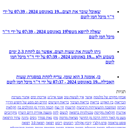
שאוכל שובר את הצום...
19 באוגוסט 2024 - 07:39 על ידי
ד"ר מיכל חמו לוטם
שאלה לרופא מטפל
19 באוגוסט 2024 - 07:39 על ידי ד"ר
מיכל חמו לוטם
ניתן לשנות את שעות הצום. אפשר גם לקחת 2-3 ימים
בשבוע ולא ...
19 באוגוסט 2024 - 07:39 על ידי ד"ר מיכל חמו
לוטם
כן, אומגה 3 הוא שומן, עדיף לקחת במסגרת שעות
האכילה...
19 באוגוסט 2024 - 07:37 על ידי ד"ר מיכל חמו לוטם
מוקדם של מלנומה
אושר
איך לעשות טוב
אנטי אייג'ינג
אריכות ימים
אתגרי מערכת
ת
ביו האקינג
בריאות
בריאות הציבור
בריאות קשישים
החיים הם מסע של חיפוש הדרך
המהפכה התעשייתית הרביעית
חדשנות
חיי נצח
חכמה הדרך מן ההולכים בה
חקלאות
חקלאות מקיימת
טכנולוגיות ברפואה
לנשום
לתת
מועצה אזורית דרום השרון
מיקרוביום
 האור דוחה הרבה מן החושך
מציאות מדומה
מתן
נאות סמדר
ניסים
נתינה
עתיד הרפואה
ראומה
פרמ-קלצ'ר
קיבוץ אקולוגי
רובוטים
ריבוט
רפואה
רפואה 3.0
רפואה