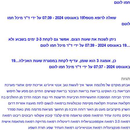
חמו לוטם
שאלה לרופא מטפל
19 באוגוסט 2024 - 07:39 על ידי ד"ר מיכל חמו
לוטם
ניתן לשנות את שעות הצום. אפשר גם לקחת 2-3 ימים בשבוע ולא
...
19 באוגוסט 2024 - 07:39 על ידי ד"ר מיכל חמו לוטם
כן, אומגה 3 הוא שומן, עדיף לקחת במסגרת שעות האכילה...
19
באוגוסט 2024 - 07:37 על ידי ד"ר מיכל חמו לוטם
תגיות
אבחון מוקדם של מלנומה
אושר
איך לעשות טוב
אנטי אייג'ינג
אריכות ימים
אתגרי מערכת
הבריאות
ביו האקינג
בריאות
בריאות הציבור
בריאות קשישים
החיים הם מסע של חיפוש
הדרך הביתה
המהפכה התעשייתית הרביעית
חדשנות
חיי נצח
חכמה הדרך מן ההולכים בה
חקלאות אורגנית
חקלאות מקיימת
טכנולוגיות ברפואה
לנשום
לתת
מועצה אזורית דרום
השרון
מיקרוביום
מעט מן האור דוחה הרבה מן החושך
מציאות מדומה
מתן
נאות סמדר
ניסים
נתינה
עתיד הרפואה
פוסט טראומה
פרמ-קלצ'ר
קיבוץ אקולוגי
רובוטים
ריבוט
רפואה
רפואה 3.0
רפואה אקספוננציאלית
רפואה דיגיטלית
רפואה מדויקת
רפואה מותאמת אישית
רפואה פונקציונלית
רפואת אנטיאייג'ינג
רפואת העתיד
שפע
תורת השפע