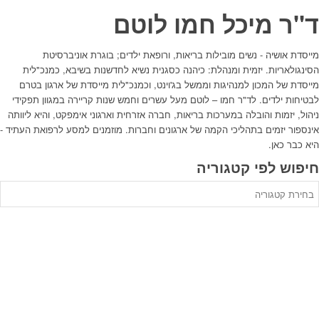
ד"ר מיכל חמו לוטם
מייסדת אושיה - נשים מובילות בריאות, ורופאת ילדים; בוגרת אוניברסיטת
הסינגולאריות. יזמית ומנהלת: כיהנה כסגנית נשיא לחדשנות בשיבא, כמנכ"לית
מייסדת של המכון למנהיגות וממשל בג'וינט, וכמנכ"לית מייסדת של ארגון בטרם
לבטיחות ילדים. לד"ר חמו – לוטם מעל עשרים וחמש שנות קריירה במגוון תפקידי
ניהול, יזמות והובלה במערכות בריאות, חברה אזרחית וארגוני אימפקט, והיא ליוותה
אינספור יזמים בתהליכי הקמה של ארגונים וחברות. מוזמנים למסע לרפואת העתיד -
היא כבר כאן.
חיפוש לפי קטגוריה
יפוש
פי
טגוריה