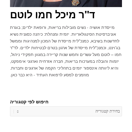
ד"ר מיכל חמו לוטם
מייסדת אושיה - נשים מובילות בריאות, ורופאת ילדים; בוגרת
אוניברסיטת הסינגולאריות. יזמית ומנהלת: כיהנה כסגנית נשיא
לחדשנות בשיבא, כמנכ"לית מייסדת של המכון למנהיגות וממשל
בג'וינט, וכמנכ"לית מייסדת של ארגון בטרם לבטיחות ילדים. לד"ר
חמו – לוטם מעל עשרים וחמש שנות קריירה במגוון תפקידי ניהול,
יזמות והובלה במערכות בריאות, חברה אזרחית וארגוני אימפקט,
והיא ליוותה אינספור יזמים בתהליכי הקמה של ארגונים וחברות.
מוזמנים למסע לרפואת העתיד - היא כבר כאן.
חיפוש לפי קטגוריה
חיפוש
לפי
קטגורי