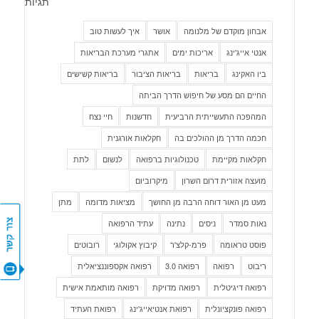
תגיות
אבחון מוקדם של מלנומה
אושר
איך לעשות טוב
אנטי אייג'ינג
אריכות ימים
אתגרי מערכת הבריאות
ביו האקינג
בריאות
בריאות הציבור
בריאות קשישים
החיים הם מסע של חיפוש הדרך הביתה
המהפכה התעשייתית הרביעית
חדשנות
חיי נצח
חכמה הדרך מן ההולכים בה
חקלאות אורגנית
חקלאות מקיימת
טכנולוגיות ברפואה
לנשום
לתת
מועצה אזורית דרום השרון
מיקרוביום
מעט מן האור דוחה הרבה מן החושך
מציאות מדומה
מתן
נאות סמדר
ניסים
נתינה
עתיד הרפואה
פוסט טראומה
פרמ-קלצ'ר
קיבוץ אקולוגי
רובוטים
צור קשר
ריבוט
רפואה
רפואה 3.0
רפואה אקספוננציאלית
רפואה דיגיטלית
רפואה מדויקת
רפואה מותאמת אישית
רפואה פונקציונלית
רפואת אנטיאייג'ינג
רפואת העתיד