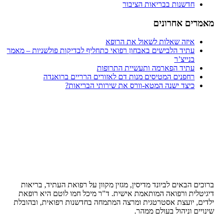
חדשנות בבריאות הציבור
ים אחרונים
איזה שאלות לשאול את הרופא
עתיד הלבישים באבחון רפואי כתחליף לבדיקות פולשניות – מאמר
בנייצ’ר
עתיד הפארמה ותעשיית התרופות
רחפנים המטיסים מנות דם לאזורים הרריים ברואנדה
כיצד ישנה המטא-וורס את שירותי הבריאות?
ם הבאים לביונד מדיסין, מגזין מקוון על רפואת העתיד, בריאות
לית ורפואה המותאמת אישית. ד"ר מיכל חמו לוטם היא רופאת
, יועצת אסטרטגית ומרצה המתמחה בחדשנות רפואית, ובהובלת
ים וניהול בעולם ממהר.