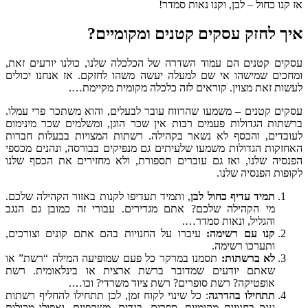
ו כחול – לבן, וקנו נאות סמדר!
 לחזק עסקים קטנים ומקומיים?
 קטנים הם עמוד השדרה של הכלכלה שלנו, כולנו יודעים זאת,
ם שמישהו אי שם למעלה יעשה משהו לחזקם. אז אנחנו יכולים
 זאת מצוין. קוראים לזה כלכלה מקומית מקיימת….
 קטנים – משמעו שהרווח עובר לבעלים, והוא משתכר פרי עמלו.
ת הגדולות פעמים רבות אין שכר הוגן, ומשלמים שכר מינימום
דים, והכסף לא נשאר בקהילה. רשתות המצויות בבעלות חברות
ות הגדולות משמעו שלעיתים גם מנפיקים בבורסה, ונהנים מכספי
ה שלנו, ואז גם עוברים תספורת, ולא מחזירים את הכסף שלנו
ת הפנסיה שלנו.
תמיד עדיף כחול לבן
, ותמיד תעדיפו לקנות באזור הקהילה שלכם.
מי הקהילה שלכם? אתם מגדירים. עבורי זה כמובן גם הנגב
והגליל, ונאות סמדר….
קנו עם רשימה:
עיברו על החנויות בהם אתם קונים וצורכים,
ותערכו רשימה.
לא ברשתות:
תסמנו במרקר כל פעם שמופיעה המילה “רשת” או
שאתם יודעים שמדובר ברשת ארצית או בינלאומית. רשת
אופטיקה? רשת סופרים? רשת ציוד משרדי? וכו….
תתחילו בהדרגה
: כל שינוי לקוח זמן, לכן תתחילו להחליף רשתות
ענק בחנויות מקומיות, ספרים, בגדים, משקפיים, ואפילו מכולות