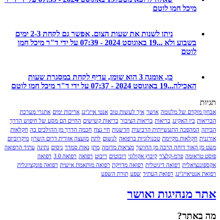
מיכל חמו לוטם
ניתן לשנות את שעות הצום. אפשר גם לקחת 2-3 ימים
בשבוע ולא ...
19 באוגוסט 2024 - 07:39 על ידי ד"ר מיכל חמו
לוטם
כן, אומגה 3 הוא שומן, עדיף לקחת במסגרת שעות
האכילה...
19 באוגוסט 2024 - 07:37 על ידי ד"ר מיכל חמו לוטם
מוקדם של מלנומה
אושר
איך לעשות טוב
אנטי אייג'ינג
אריכות ימים
אתגרי מערכת
ת
ביו האקינג
בריאות
בריאות הציבור
בריאות קשישים
החיים הם מסע של חיפוש הדרך
המהפכה התעשייתית הרביעית
חדשנות
חיי נצח
חכמה הדרך מן ההולכים בה
חקלאות
חקלאות מקיימת
טכנולוגיות ברפואה
לנשום
לתת
מועצה אזורית דרום השרון
מיקרוביום
 האור דוחה הרבה מן החושך
מציאות מדומה
מתן
נאות סמדר
ניסים
נתינה
עתיד הרפואה
ראומה
פרמ-קלצ'ר
קיבוץ אקולוגי
רובוטים
ריבוט
רפואה
רפואה 3.0
רפואה
נציאלית
רפואה דיגיטלית
רפואה מדויקת
רפואה מותאמת אישית
רפואה פונקציונלית
נטיאייג'ינג
רפואת העתיד
שפע
תורת השפע
 מנהיגות ואושר
אתר?