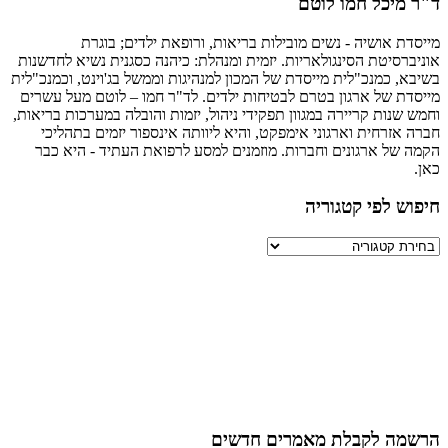
מיכל חמו לוטם
ת אושיה - נשים מובילות בריאות, ורופאת ילדים; בוגרת
רסיטת הסינגולאריות. יזמית ומנהלת: כיהנה כסגנית נשיא לחדשנות
, כמנכ"לית מייסדת של המכון למנהיגות וממשל בג'וינט, וכמנכ"לית
ת של ארגון בטרם לבטיחות ילדים. לד"ר חמו – לוטם מעל עשרים
שנות קריירה במגוון תפקידי ניהול, יזמות והובלה במערכות בריאות,
אזרחית וארגוני אימפקט, והיא ליוותה אינספור יזמים בתהליכי
של ארגונים וחברות. מוזמנים למסע לרפואת העתיד - היא כבר
ש לפי קטגוריה
יה
ה לקבלת מאמרים חדשים