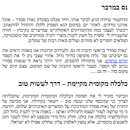
במדבר
ור שיחיה הגיע לבקר אותי, ויחד אכלנו בפונדק נאות סמדר – אוכל
י מדהים. לאחר יום במקום הוא הפסיק ללגלג והתחיל להתאהב.
 לעצמי כמה מהתמרוקים האקולוגיים שמייצרים בקיבוץ – חוויה
רה לי סופית כל חשק לקנות מוצרי יוקרה ממותגים של קוסמטיקה,
ם חומרים לא מזוהים ועולים מאות רבות של שקלים.
 סמדר בראשי תיבות זה נס, ולעיתים קרובות אנו באמת רואים את
יבתנו פה’ גליה מוסיפה בחיוך גדול. אחרי שצבי נתן לי את הספר
בניסים
, אני מתחילה להסכים. יותר ויותר נראה לי שנאות סמדר
 לפי הספר, מעבר לראשי התבות של שם המקום, עצם קיום של
כזה – זה נס…..
לה מקומית מקיימת – דרך לעשות טוב
ור מזכיר לי את תפיסת הכלכלה המקומית המקיימת, שתכליתה
ך כך שהכסף שלנו יעשה טוב – וישאר בקהילה. אני מביטה על
 של נאות סמדר המודבקת על המוצרים האיכותיים שלהם, ויודעת
 שרוצה לעזור לעצמו ולקהילתו וארצו – באמת צריך לקנות כחול לבן.
ליזציה בלבלה את כולנו, וחלק גדול מידי מכספנו לא הולך לשכר הוגן
ים מקומיים, אלא נמצץ לאלפיון עליון שחלקו אפילו לא ישראלי.