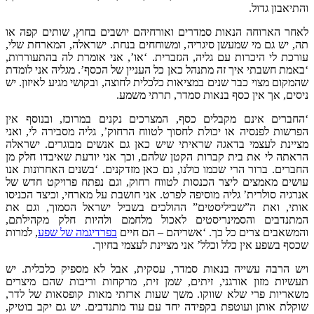
בון גדול.
הארוחה הנאות סמדרים ואורחיהם יושבים בחוץ, שותים קפה או
ש גם מי שמעשן סיגריה, ומשוחחים בנחת. ישראלה, המארחת שלי,
 לי היכרות עם גליה, הגזברית. ‘או’, אני אומרת לה בהתעוררות,
 חשבתי איך זה מתנהל כאן כל העניין של הכסף’. מגליה אני לומדת
ם מצוי כבר שנים במציאות כלכלית לחוצה, ובקושי מגיע לאיזון. יש
, אך אין כסף בנאות סמדר, תרתי משמע.
רים אינם מקבלים כסף, המצרכים נקנים במרוכז, ובנוסף אין
ת לפנסיה או יכולת לחסוך לטווח הרחוק’, גליה מסבירה לי, ואני
ת לעצמי בדאגה שראיתי שיש כאן גם אנשים מבוגרים. ישראלה
 לי את בית קברות הקטן שלהם, וכך אני יודעת שאיבדו חלק מן
ם. ברור הרי שכמו כולנו, גם כאן מזדקנים. ‘בשנים האחרונות אנו
 מאמצים ליצר הכנסות לטווח רחוק, וגם נפתח פרויקט חדש של
ה סולרית’ גליה מוסיפה לפרט. אני חושבת על מארחי, וכיצד הכניסו
, ואת ה”שביליסטים” ההולכים בשביל ישראל הסמוך, וגם את
דבים והסמינריסטים לאכול מלחמם ולהיות חלק מקהילתם,
בים צרים כל כך. ‘אשריהם – הם חיים
בפרדיגמה של שפע
, למרות
בשפע אין כלל וכלל’ אני מציינת לעצמי בחיוך.
הרבה עשייה בנאות סמדר, עסקית, אבל לא מספיק כלכלית. יש
ת מזון אורגני, זיתים, שמן זית, מרקחות וריבות שהם מיצרים
ות פרי שלא שווקו. משך שעות ארזתי מאות קופסאות של לדר,
 אותן ועוטפת בקפידה יחד עם עוד מתנדבים. יש גם יקב בוטיק,