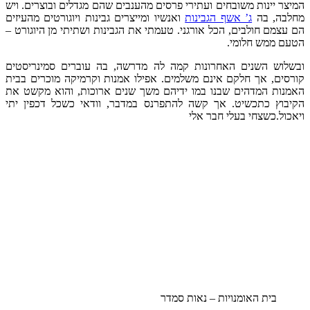
 יינות משובחים ועתירי פרסים מהענבים שהם מגדלים ובוצרים. ויש
ה, בה
ג’ אשף הגבינות
ואנשיו ומייצרים גבינות ויוגורטים מהעיזים
מם חולבים, הכל אורגני. טעמתי את הגבינות ושתיתי מן היוגורט –
ממש חלומי.
וש השנים האחרונות קמה לה מדרשה, בה עוברים סמינריסטים
ם, אך חלקם אינם משלמים. אפילו אמנות וקרמיקה מוכרים בבית
ת המדהים שבנו במו ידיהם משך שנים ארוכות, והוא מקשט את
וץ כתכשיט. אך קשה להתפרנס במדבר, וודאי כשכל דכפין יתי
ל.כשצחי בעלי חבר אלי
בית האומנויות – נאות סמדר