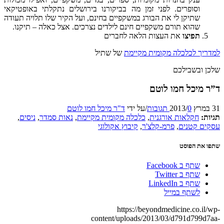
וסופרים. לפני זמן מה בביקורנו בירושלים נתקלתי באופטיקאי
שתיקן לי את הבורג במשקפיים בחינם, ועל הקיר שלו תלויה תעודה
שהוא תורם משקפיים חינם לילדים נצרכים. אצל כאלה – תיקנו.
תפיצו
את העצות הלאה לחברים
ך לכלכלה מקומית מקיימת
של שתיל
ובשבילכם
מיכל חמו לוטם
0 תגובות
/
/
על ידי
ד"ר מיכל חמו לוטם
:
חקלאות אורגנית
,
כלכלה מקומית מקיימת
,
נאות סמדר
,
ניסים
,
ם קטנים
,
פרמ-קלצ'ר
,
קיבוץ אקולוגי
את הפוסט
שתף ב Facebook
שתף ב Twitter
שתף ב LinkedIn
לשתף במייל
https://beyondmedicine.co.i
content/uploads/2013/03/d791d799