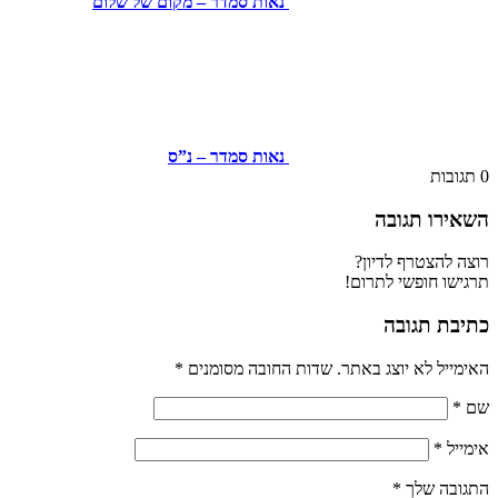
נאות סמדר – מקום של שלום
נאות סמדר – נ”ס
בות
רו תגובה
להצטרף לדיון?
ו חופשי לתרום!
ת תגובה
יל לא יוצג באתר.
שדות החובה מסומנים
*
ל
*
בה שלך
*