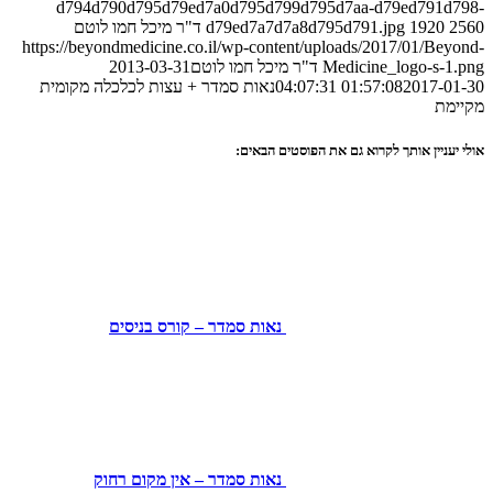
d794d790d795d79ed7a0d795d799d795d7aa-d79ed791d
1920
d79ed7a7d7a8d795d791.jpg
ד"ר מיכל חמו לוטם
https://beyondmedicine.co.il/wp-content/uploads/2017/01/Be
Medicine_logo-s-
ד"ר מיכל חמו לוטם
2013-03-31
2017-01-30 
01:57:08
נאות סמדר + עצות לכלכלה מקומית
מת
עניין אותך לקרוא גם את הפוסטים הבאים:
נאות סמדר – קורס בניסים
נאות סמדר – אין מקום רחוק