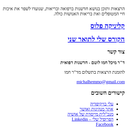
ת ותוכן בנושא חדשנות ברפואה ובריאות, שנועדו לשפר את איכות
מטופלים ואת בריאות האנושות כולה.
ניקה פלוס
רס שלי לתואר שני
קשר
יכל חמו לוטם - חדשנות רפואית
ת הרצאות בתשלום מד"ר חמו
michalhemmo@gmail
רים חשובים
עלי בויקיפדיה
אתר מנהיגות ואושר
מנכ”לית מייסדת של אושיה
הפרופיל שלי – Linkedin
Facebook