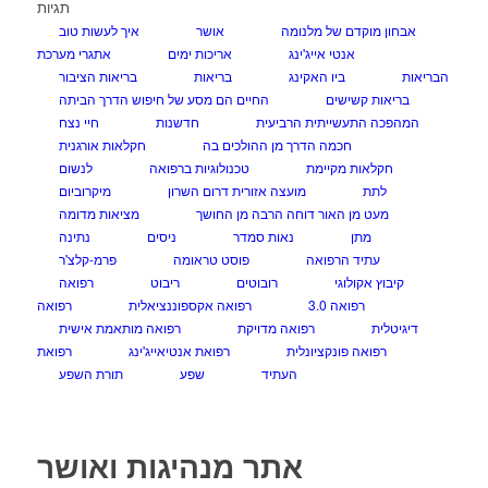
תגיות
אבחון מוקדם של מלנומה
אושר
איך לעשות טוב
אנטי אייג'ינג
אריכות ימים
אתגרי מערכת
הבריאות
ביו האקינג
בריאות
בריאות הציבור
בריאות קשישים
החיים הם מסע של חיפוש הדרך הביתה
המהפכה התעשייתית הרביעית
חדשנות
חיי נצח
חכמה הדרך מן ההולכים בה
חקלאות אורגנית
חקלאות מקיימת
טכנולוגיות ברפואה
לנשום
לתת
מועצה אזורית דרום השרון
מיקרוביום
מעט מן האור דוחה הרבה מן החושך
מציאות מדומה
מתן
נאות סמדר
ניסים
נתינה
עתיד הרפואה
פוסט טראומה
פרמ-קלצ'ר
קיבוץ אקולוגי
רובוטים
ריבוט
רפואה
רפואה 3.0
רפואה אקספוננציאלית
רפואה
דיגיטלית
רפואה מדויקת
רפואה מותאמת אישית
רפואה פונקציונלית
רפואת אנטיאייג'ינג
רפואת
העתיד
שפע
תורת השפע
אתר מנהיגות ואושר