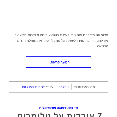
מדוע אנו מזדקנים ומה ניתן לעשות בנושא? פירוט 9 סיבות מדוע אנו
מזדקנים, והרבה שניתן לעשות על מנת להאריך את תוחלת החיים
הבריאה
המשך קריאה…
/
/
9 בנובמבר 2018
1 תגובה
על ידי
ד"ר מיכל חמו לוטם
חיי נצח
,
רפואה פונקציונלית
7 עובדות על טלומרים,