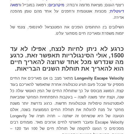
ריצוף הגנום; מציאות מדומה ורבודה;
מיקרוביום
; רפואה במובייל ו
רפואה
דיגיטלית
; מכוניות אוטונומית ורחפנים על אחד מהם טומן מהפכה
אדירה.
השילובים בין התחומים הופכים את הפוטנציאל לאינסופי, צונמי של
יזמות משפרת ומאריכה חיים מסתער עלינו.
כרגע לא ניתן לחיות לנצח, אפילו לא עד
1500, אולי הסינגולריות תאפשר זאת. כרגע
מה שנדרש מכל אחד שרוצה להאריך חיים
הוא להאריך את תוחלת השנים הבריאות.
Longevity Escape Velocity
מתאר מצב בו אנו מאריכים את החיים
מספיק עד שבכל פעם תגיע טכנולוגיה אחרת שתאפשר להאריכם בעוד
קצת. המושג מבוסס על כך שתוחלת החיים של המין האנושי עולה כל
שנה, וקצת יותר משנה לשנה – בעקבות התפתחויות המחקר שמביאות
לאסטרטגיות טיפוליות וטכנולוגיות חדשות. כרגע נדרשת יותר משנת
מחקר על מנת להעלות את תוחלת החיים הממוצעת בשנה, אולם
הטענה של היא שכשיחס זה ישתנה – תהיה חציה של Longevity
Escape Velocity ומעבר תיאורטי לחיים ארוכים מאד. מומחים רבים
מסכימים כי הגענו לתקופה של תוחלת חיים של 100 ועד 120 –