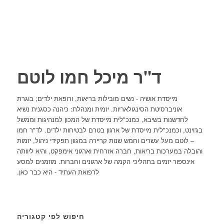
ד"ר מיכל חמו לוטם
מייסדת אושיה - נשים מובילות בריאות, ורופאת ילדים; בוגרת
אוניברסיטת הסינגולאריות. יזמית ומנהלת: כיהנה כסגנית נשיא
לחדשנות בשיבא, כמנכ"לית מייסדת של המכון למנהיגות וממשל
בג'וינט, וכמנכ"לית מייסדת של ארגון בטרם לבטיחות ילדים. לד"ר חמו
– לוטם מעל עשרים וחמש שנות קריירה במגוון תפקידי ניהול, יזמות
והובלה במערכות בריאות, חברה אזרחית וארגוני אימפקט, והיא ליוותה
אינספור יזמים בתהליכי הקמה של ארגונים וחברות. מוזמנים למסע
לרפואת העתיד - היא כבר כאן.
חיפוש לפי קטגוריה