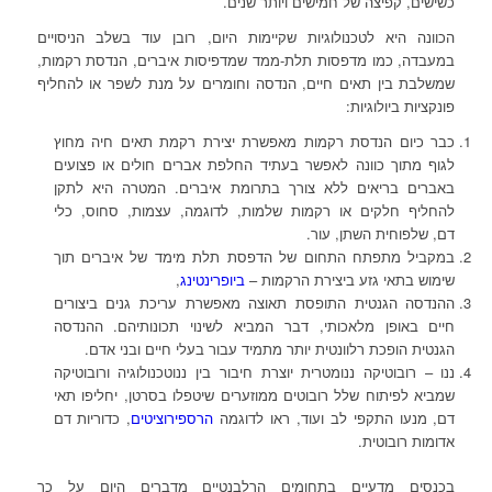
כשישים, קפיצה של חמישים ויותר שנים.
הכוונה היא לטכנולוגיות שקיימות היום, רובן עוד בשלב הניסויים
במעבדה, כמו מדפסות תלת-ממד שמדפיסות איברים, הנדסת רקמות,
שמשלבת בין תאים חיים, הנדסה וחומרים על מנת לשפר או להחליף
פונקציות ביולוגיות:
כבר כיום הנדסת רקמות מאפשרת יצירת רקמת תאים חיה מחוץ
לגוף מתוך כוונה לאפשר בעתיד החלפת אברים חולים או פצועים
באברים בריאים ללא צורך בתרומת איברים. המטרה היא לתקן
להחליף חלקים או רקמות שלמות, לדוגמה, עצמות, סחוס, כלי
דם, שלפוחית השתן, עור.
במקביל מתפתח התחום של הדפסת תלת מימד של איברים תוך
שימוש בתאי גזע ביצירת הרקמות –
ביופרינטינג
,
ההנדסה הגנטית התופסת תאוצה מאפשרת עריכת גנים ביצורים
חיים באופן מלאכותי, דבר המביא לשינוי תכונותיהם. ההנדסה
הגנטית הופכת רלוונטית יותר מתמיד עבור בעלי חיים ובני אדם.
ננו – רובוטיקה ננומטרית יוצרת חיבור בין ננוטכנולוגיה ורובוטיקה
שמביא לפיתוח שלל רובוטים ממוזערים שיטפלו בסרטן, יחליפו תאי
דם, מנעו התקפי לב ועוד, ראו לדוגמה
הרספירוציטים
, כדוריות דם
אדומות רובוטית.
בכנסים מדעיים בתחומים הרלבנטיים מדברים היום על כך