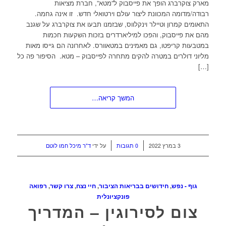
מארק צוקרברג הופך את פייסבוק ל”מטא”, חברת מציאות
רבודה/מדומה המכוונת ליצור עולם וירטואלי חדש. זו אינה גחמה.
התאומים קמרון וטיילר וינקלווס, שבזמנו תבעו את צוקרברג על שגנב
מהם את פייסבוק, והפכו למיליארדרים בזכות השקעות חכמות
במטבעות קריפטו, גם מאמינים במטאוורס. לאחרונה הם גייסו מאות
מליוני דולרים במטרה להקים מתחרה לפייסבוק – מטא. הסיפור פה כל
[…]
המשך קריאה…
/
/
3 במרץ 2022
0 תגובות
על ידי
ד"ר מיכל חמו לוטם
גוף - נפש
,
חידושים בבריאות הציבור
,
חיי נצח
,
צרו קשר
,
רפואה
פונקציונלית
צום לסירוגין – המדריך