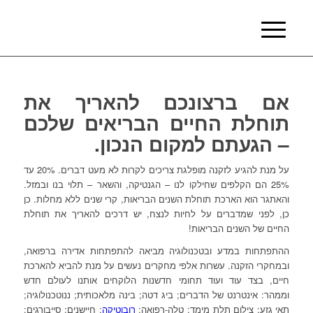
אם ברצונכם להאריך את
תוחלת החיים הבריאים שלכם
– הגעתם למקום הנכון.
על מנת להגיע לזקנה מופלגת צריכים לקרות לא מעט דברים. 20% עד
25% הם הקלפים שחילקו לנו – הגנטיקה, והשאר – תלוי בנו ובמזל.
והאתגר הוא הארכת תוחלת השנים הבריאות, קרי שנים ללא מחלות. כן
כן, לפני שמדברים על לחיות לנצח, יש דרכים להאריך את תוחלת
החיים של השנים הבריאות!
ההתפתחות במדע ובטכנולוגיה מביאה להתפתחות אדירה ברפואה,
ובמחקרי הזקנה. עשרות אלפי מחקרים נעשים על מנת להביא להארכת
חיים, בצד עוד ועוד תחומי חדשנות הלוקחים אותנו לעולם חדש
וממהר: אינטרנט של הדברים; ביג דטה; בינה מלאכותית; ננוטכנולוגיה;
תאי גזע; צילום תלת מימד; טלה-רפואה;
רובוטיקה
; חיישנים; סייבורגים;