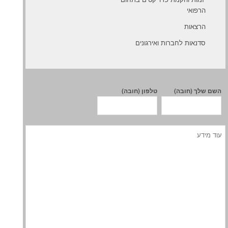
הרפואי
הרצאות
סדנאות לחברות ואירגונים
השם שלך (חובה)
טלפון (חובה)