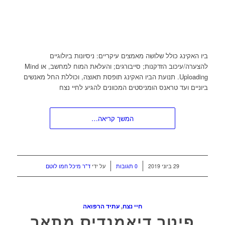
ביו האקינג כולל שלושה מאמצים עיקריים: ניסיונות ביולוגיים
להצערה/עיכוב הזדקנות; סייבורגים; והעלאת המוח למחשב, או Mind
Uploading. תנועת הביו האקינג תופסת תאוצה, וכוללת החל מאנשים
ביוניים ועד טראנס הומניסטים המכוונים להגיע לחיי נצח
המשך קריאה…
/
/
29 ביוני 2019
0 תגובות
על ידי
ד"ר מיכל חמו לוטם
חיי נצח
,
עתיד הרפואה
פיטר דיאמנדיס מתאר