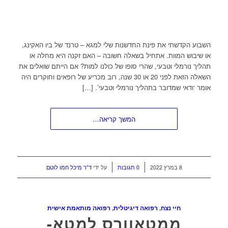
השבוע הקדשתי את פינת החדשנות שלי למגא – טרנד של ביו האקינג,
או שיבוש המוות. אתחיל בשאלה חשובה – האם זקנה היא מחלה או
תהליך נורמלי וטבעי, שהרי סופו של כולנו למות? אם הייתם שואלים את
השאלה הזאת לפני 20 או 30 שנה, רוב מכריע של רופאים וחוקרים היה
אומר ‘ודאי שמדובר בתהליך נורמלי וטבעי’. […]
המשך קריאה…
/
/
8 במרץ 2022
0 תגובות
על ידי
ד"ר מיכל חמו לוטם
חיי נצח
,
רפואה דיגיטלית
,
רפואה מותאמת אישית
ממטאוורס למטא-