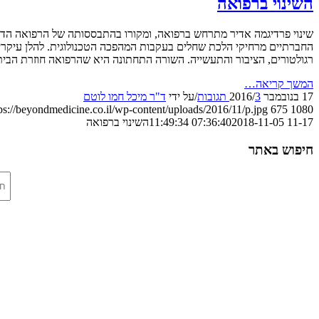
השינוי ברפואה
שינוי פרדיגמה אדיר מתרחש ברפואה, ומקורו בהתבססותה של הרפואה הדיגיט
רגולטורים, הציבור והתעשייה. השורה התחתונה היא שהרפואה חוזרת הביתה, אבל כל
המשך קריאה…
17 בנובמבר 2016
3 תגובות
/
/
על ידי
ד"ר מיכל חמו לוטם
ps://beyondmedicine.co.il/wp-content/uploads/2016/11/p.jpg
675
1080
11-17 07:36:40
2018-11-05 11:49:34
השינוי ברפואה
חיפוש באתר