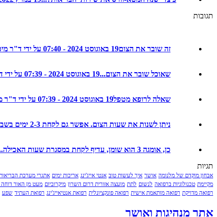
תגובות
זה שובר את הצום
19 באוגוסט 2024 - 07:40 על ידי ד"ר מיכל חמו לוטם
שאוכל שובר את הצום...
19 באוגוסט 2024 - 07:39 על ידי ד"ר מיכל חמו לוטם
שאלה לרופא מטפל
19 באוגוסט 2024 - 07:39 על ידי ד"ר מיכל חמו לוטם
ניתן לשנות את שעות הצום. אפשר גם לקחת 2-3 ימים בשבוע ולא ...
כן, אומגה 3 הוא שומן, עדיף לקחת במסגרת שעות האכילה...
תגיות
אבחון מוקדם של מלנומה
אושר
איך לעשות טוב
אנטי אייג'ינג
אריכות ימים
אתגרי מערכת הבריאות
מקיימת
טכנולוגיות ברפואה
לנשום
לתת
מועצה אזורית דרום השרון
מיקרוביום
מעט מן האור דוחה 
רפואה מדויקת
רפואה מותאמת אישית
רפואה פונקציונלית
רפואת אנטיאייג'ינג
רפואת העתיד
שפע
אתר מנהיגות ואושר