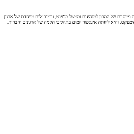
 מייסדת של המכון למנהיגות וממשל בג'וינט, וכמנכ"לית מייסדת של ארגון
מפקט, והיא ליוותה אינספור יזמים בתהליכי הקמה של ארגונים וחברות.