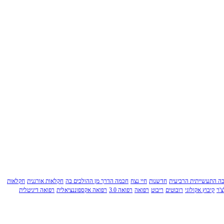
ה התעשייתית הרביעית
חדשנות
חיי נצח
חכמה הדרך מן ההולכים בה
חקלאות אורגנית
חקלאות
'ר
קיבוץ אקולוגי
רובוטים
ריבוט
רפואה
רפואה 3.0
רפואה אקספוננציאלית
רפואה דיגיטלית