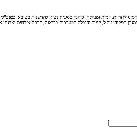
סינגולאריות. יזמית ומנהלת: כיהנה כסגנית נשיא לחדשנות בשיבא, כמנכ"לית
ון תפקידי ניהול, יזמות והובלה במערכות בריאות, חברה אזרחית וארגוני אי