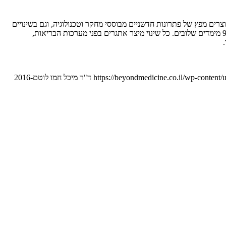
ים מפץ של פתרונות חדשניים מבוססי מחקר וטכנולוגיה, וגם בשינויים
החברתיים מרחיקי הלכת שחלים בעקבות המהפכה הטכנולוגית. להלן עיקרי שינוי הפרדיגמה במעבר מ”רפואה ישנה לרפואה חדשה” אותם חילקתי ל – 9 מימדים שלובים. כל שינוי מיצר אתגרים בפני מערכות הבריאות,
https://beyondmedicine.co.il/wp-conten
ד"ר מיכל חמו לוטם
2016-