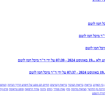
19 באוגוסט 2024 - 07:39 על ידי ד"ר מיכל חמו לוטם
19 באוגוסט 2024 - 07:37 על ידי ד"ר מיכל חמו לוטם
ביו האקינג
בריאות
בריאות הציבור
בריאות קשישים
החיים הם מסע של חיפוש הדרך הביתה
המהפכ
הרבה מן החושך
מציאות מדומה
מתן
נאות סמדר
ניסים
נתינה
עתיד הרפואה
פוסט טראומה
פרמ-קלצ
תורת השפע