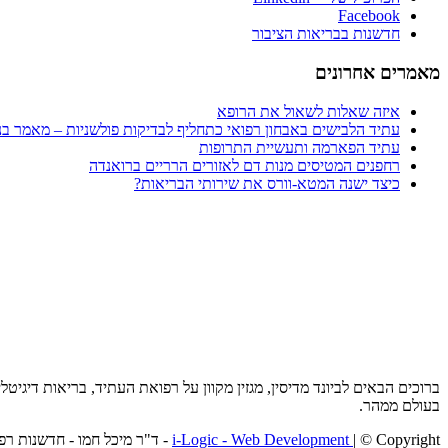
Facebook
חדשנות בבריאות הציבור
מאמרים אחרונים
איזה שאלות לשאול את הרופא
עתיד הלבישים באבחון רפואי כתחליף לבדיקות פולשניות – מאמר בני
עתיד הפארמה ותעשיית התרופות
רחפנים המטיסים מנות דם לאזורים הרריים ברואנדה
כיצד ישנה המטא-וורס את שירותי הבריאות?
ברוכים הבאים לביונד מדיסין, מגזין מקוון על רפואת העתיד, בריאות דיג
בעולם ממהר.
| © Copyright - ד"ר מיכל חמו - חדשנות רפואית
i-Logic - Web Development