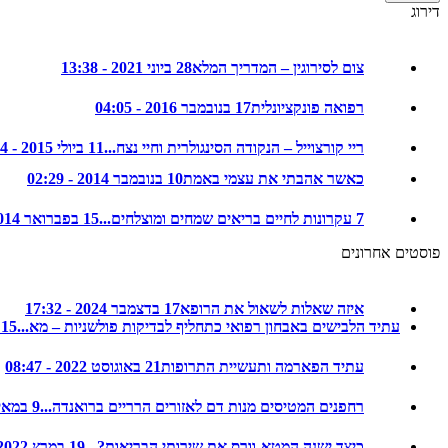
דירוג
צום לסירוגין – המדריך המלא
28 ביוני 2021 - 13:38
רפואה פונקציונלית
17 בנובמבר 2016 - 04:05
ריי קורצוייל – הנקודה הסינגולרית וחיי נצח...
11 ביולי 2015 - 22:14
כאשר אהבתי את עצמי באמת
10 בנובמבר 2014 - 02:29
7 עקרונות לחיים בריאים שמחים ומוצלחים...
15 בפברואר 2014 - 08:35
פוסטים אחרונים
איזה שאלות לשאול את הרופא
17 בדצמבר 2024 - 17:32
עתיד הלבישים באבחון רפואי כתחליף לבדיקות פולשניות – מא...
15 בדצמבר 2024 - 20:48
עתיד הפארמה ותעשיית התרופות
21 באוגוסט 2022 - 08:47
רחפנים המטיסים מנות דם לאזורים הרריים ברואנדה...
9 במאי 2022 - 08:32
כיצד ישנה המטא-וורס את שירותי הבריאות?...
19 במרץ 2022 - 17:17