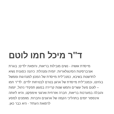
ד"ר מיכל חמו לוטם
מייסדת אושיה - נשים מובילות בריאות, ורופאת ילדים; בוגרת
אוניברסיטת הסינגולאריות. יזמית ומנהלת: כיהנה כסגנית נשיא
לחדשנות בשיבא, כמנכ"לית מייסדת של המכון למנהיגות וממשל
בג'וינט, וכמנכ"לית מייסדת של ארגון בטרם לבטיחות ילדים. לד"ר חמו
– לוטם מעל עשרים וחמש שנות קריירה במגוון תפקידי ניהול, יזמות
והובלה במערכות בריאות, חברה אזרחית וארגוני אימפקט, והיא ליוותה
אינספור יזמים בתהליכי הקמה של ארגונים וחברות. מוזמנים למסע
לרפואת העתיד - היא כבר כאן.