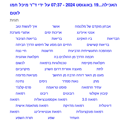
האכילה...
19 באוגוסט 2024 - 07:37 על ידי ד"ר מיכל חמו
לוטם
תגיות
אבחון מוקדם של מלנומה
אושר
איך לעשות טוב
אנטי אייג'ינג
אריכות ימים
אתגרי מערכת
הבריאות
ביו האקינג
בריאות
בריאות הציבור
בריאות קשישים
החיים הם מסע של חיפוש הדרך הביתה
המהפכה התעשייתית הרביעית
חדשנות
חיי נצח
חכמה הדרך מן ההולכים בה
חקלאות אורגנית
חקלאות מקיימת
טכנולוגיות ברפואה
לנשום
לתת
מועצה אזורית דרום השרון
מיקרוביום
מעט מן האור דוחה הרבה מן החושך
מציאות מדומה
מתן
נאות סמדר
ניסים
נתינה
עתיד הרפואה
פוסט טראומה
פרמ-קלצ'ר
קיבוץ אקולוגי
רובוטים
ריבוט
רפואה
רפואה 3.0
רפואה אקספוננציאלית
רפואה
דיגיטלית
רפואה מדויקת
רפואה מותאמת אישית
רפואה פונקציונלית
רפואת אנטיאייג'ינג
רפואת
העתיד
שפע
תורת השפע