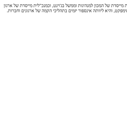
 מייסדת של המכון למנהיגות וממשל בג'וינט, וכמנכ"לית מייסדת של ארגון
מפקט, והיא ליוותה אינספור יזמים בתהליכי הקמה של ארגונים וחברות.