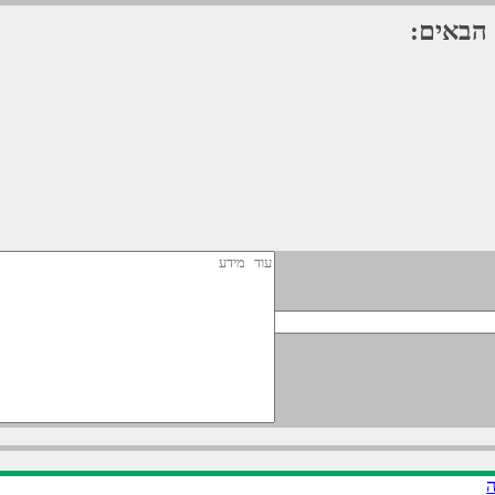
 הבאים:
ה