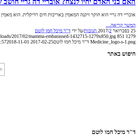
האם בני האדם יחיו לנצח? אובריי דה גריי חושב ש
אובריי דה גריי הוא חוקר זיקנה המאמין באריכות חים רדיקלית. הוא מאמין
המשך קריאה…
25 בפברואר 2017
2 תגובות
/
/
על ידי
ד"ר מיכל חמו לוטם
t/uploads/2017/02/mamma-embarassed-1432715-1279x850.jpg
851
1279
Medicine_logo-s-1.png
ד"ר מיכל חמו לוטם
2017-02-25 14:12:57
2018-11-01 17:44:59
חיפוש באתר
ד"ר מיכל חמו לוטם