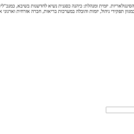
סינגולאריות. יזמית ומנהלת: כיהנה כסגנית נשיא לחדשנות בשיבא, כמנכ"לית
ון תפקידי ניהול, יזמות והובלה במערכות בריאות, חברה אזרחית וארגוני אי