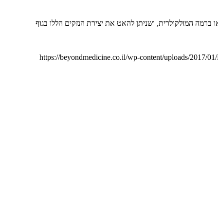
או ברמה המולקולרית, ושניתן להאט את יצירת הנזקים הללו בגוף
https://beyondmedicine.co.il/wp-content/uploads/2017/01