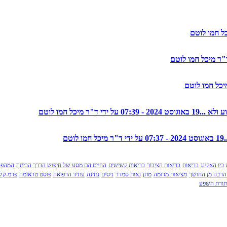
19 באוגוסט 2024 - 07:39 על ידי ד"ר מיכל חמו לוטם
19 באוגוסט 2024 - 07:37 על ידי ד"ר מיכל חמו לוטם
ביו האקינג
בריאות
בריאות הציבור
בריאות קשישים
החיים הם מסע של חיפוש הדרך הביתה
המהפכ
הרבה מן החושך
מציאות מדומה
מתן
נאות סמדר
ניסים
נתינה
עתיד הרפואה
פוסט טראומה
פרמ-קלצ
תורת השפע