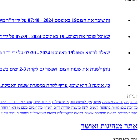
זה שובר את הצום
19 באוגוסט 2024 - 07:40 על ידי ד"ר מיכל חמו לוטם
שאוכל שובר את הצום...
19 באוגוסט 2024 - 07:39 על ידי ד"ר מיכל חמו לוטם
שאלה לרופא מטפל
19 באוגוסט 2024 - 07:39 על ידי ד"ר מיכל חמו לוטם
ניתן לשנות את שעות הצום. אפשר גם לקחת 2-3 ימים בשבוע ולא ...
כן, אומגה 3 הוא שומן, עדיף לקחת במסגרת שעות האכילה...
תגיות
אבחון מוקדם של מלנומה
אושר
איך לעשות טוב
אנטי אייג'ינג
אריכות ימים
אתגרי מערכת הבריאות
מקיימת
טכנולוגיות ברפואה
לנשום
לתת
מועצה אזורית דרום השרון
מיקרוביום
מעט מן האור דוחה 
רפואה מדויקת
רפואה מותאמת אישית
רפואה פונקציונלית
רפואת אנטיאייג'ינג
רפואת העתיד
שפע
אתר מנהיגות ואושר
מה באתר?