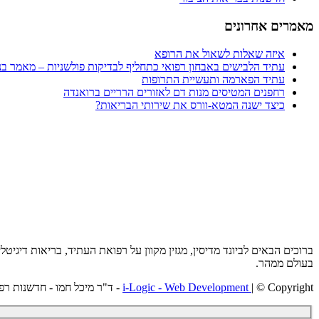
מאמרים אחרונים
איזה שאלות לשאול את הרופא
עתיד הלבישים באבחון רפואי כתחליף לבדיקות פולשניות – מאמר בני
עתיד הפארמה ותעשיית התרופות
רחפנים המטיסים מנות דם לאזורים הרריים ברואנדה
כיצד ישנה המטא-וורס את שירותי הבריאות?
ברוכים הבאים לביונד מדיסין, מגזין מקוון על רפואת העתיד, בריאות דיג
בעולם ממהר.
| © Copyright - ד"ר מיכל חמו - חדשנות רפואית
i-Logic - Web Development