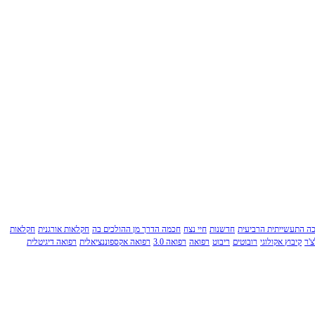
ה התעשייתית הרביעית
חדשנות
חיי נצח
חכמה הדרך מן ההולכים בה
חקלאות אורגנית
חקלאות
'ר
קיבוץ אקולוגי
רובוטים
ריבוט
רפואה
רפואה 3.0
רפואה אקספוננציאלית
רפואה דיגיטלית