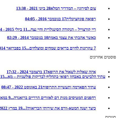
צום לסירוגין – המדריך המלא
28 ביוני 2021 - 13:38
רפואה פונקציונלית
17 בנובמבר 2016 - 04:05
ריי קורצוייל – הנקודה הסינגולרית וחיי נצח...
11 ביולי 2015 - 22:14
כאשר אהבתי את עצמי באמת
10 בנובמבר 2014 - 02:29
7 עקרונות לחיים בריאים שמחים ומוצלחים...
15 בפברואר 2014 - 08:35
פוסטים אחרונים
איזה שאלות לשאול את הרופא
17 בדצמבר 2024 - 17:32
עתיד הלבישים באבחון רפואי כתחליף לבדיקות פולשניות – מא...
15 בדצמבר 2024 - 20:48
עתיד הפארמה ותעשיית התרופות
21 באוגוסט 2022 - 08:47
רחפנים המטיסים מנות דם לאזורים הרריים ברואנדה...
9 במאי 2022 - 08:32
כיצד ישנה המטא-וורס את שירותי הבריאות?...
19 במרץ 2022 - 17:17
תגובות