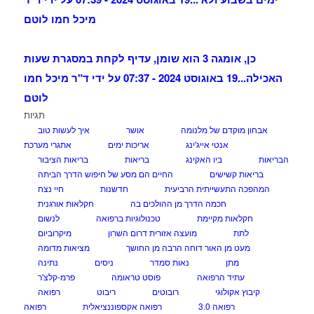
מיכל חמו לוטם
כן, אומגה 3 הוא שומן, עדיף לקחת במסגרת שעות
האכילה...
19 באוגוסט 2024 - 07:37 על ידי ד"ר מיכל חמו
לוטם
תגיות
אבחון מוקדם של מלנומה
אושר
איך לעשות טוב
אנטי אייג'ינג
אריכות ימים
אתגרי מערכת
הבריאות
ביו האקינג
בריאות
בריאות הציבור
בריאות קשישים
החיים הם מסע של חיפוש הדרך הביתה
המהפכה התעשייתית הרביעית
חדשנות
חיי נצח
חכמה הדרך מן ההולכים בה
חקלאות אורגנית
חקלאות מקיימת
טכנולוגיות ברפואה
לנשום
לתת
מועצה אזורית דרום השרון
מיקרוביום
מעט מן האור דוחה הרבה מן החושך
מציאות מדומה
מתן
נאות סמדר
ניסים
נתינה
עתיד הרפואה
פוסט טראומה
פרמ-קלצ'ר
קיבוץ אקולוגי
רובוטים
ריבוט
רפואה
רפואה 3.0
רפואה אקספוננציאלית
רפואה