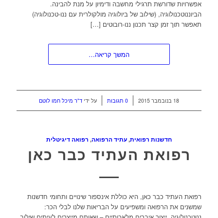
אפשרויות שדורשת תרגילי מחשבה ודימיון על מנת להבינה.
הביוננוטכנולוגיה, (שילוב של ביולוגיה מולקולרית עם ננו-טכנולוגיה)
תאפשר תוך זמן קצר תכנון ננו-רובוטים […]
המשך קריאה…
/
/
18 בנובמבר 2015
0 תגובות
על ידי
ד"ר מיכל חמו לוטם
חדשנות רפואית
,
עתיד הרפואה
,
רפואה דיגיטלית
רפואת העתיד כבר כאן
רפואת העתיד כבר כאן, היא כוללת אינספור שינויים ותחומי חדשנות
שמשנים את הרפואה ומשפיעים על הבריאות שלנו לבלי הכר:
ננוטכנולוגיה, ייצור איברים מלאכותיים – שאותם מייצרים לעיתים שילוב