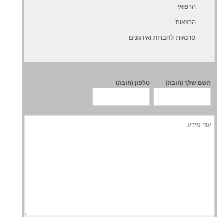
הרפואי
הרצאות
סדנאות לחברות ואירגונים
השם שלך (חובה)
טלפון (חובה)