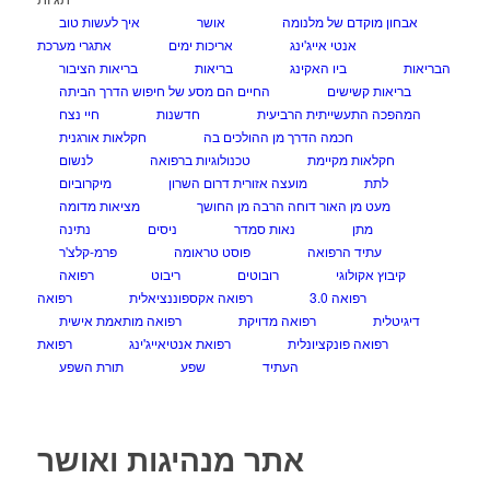
אבחון מוקדם של מלנומה
אושר
איך לעשות טוב
אנטי אייג'ינג
אריכות ימים
אתגרי מערכת
הבריאות
ביו האקינג
בריאות
בריאות הציבור
בריאות קשישים
החיים הם מסע של חיפוש הדרך הביתה
המהפכה התעשייתית הרביעית
חדשנות
חיי נצח
חכמה הדרך מן ההולכים בה
חקלאות אורגנית
חקלאות מקיימת
טכנולוגיות ברפואה
לנשום
לתת
מועצה אזורית דרום השרון
מיקרוביום
מעט מן האור דוחה הרבה מן החושך
מציאות מדומה
מתן
נאות סמדר
ניסים
נתינה
עתיד הרפואה
פוסט טראומה
פרמ-קלצ'ר
קיבוץ אקולוגי
רובוטים
ריבוט
רפואה
רפואה 3.0
רפואה אקספוננציאלית
רפואה
דיגיטלית
רפואה מדויקת
רפואה מותאמת אישית
רפואה פונקציונלית
רפואת אנטיאייג'ינג
רפואת
העתיד
שפע
תורת השפע
אתר מנהיגות ואושר