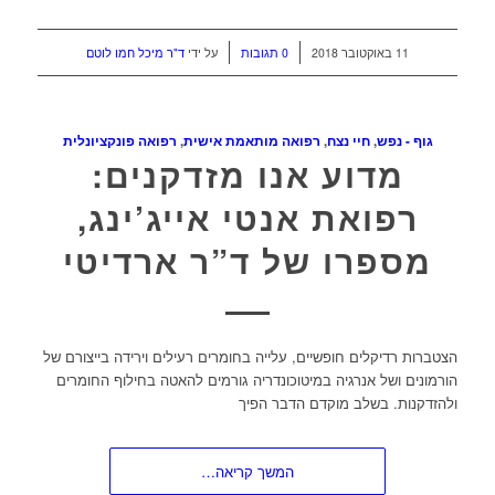
/
/
11 באוקטובר 2018
0 תגובות
על ידי
ד"ר מיכל חמו לוטם
גוף - נפש
,
חיי נצח
,
רפואה מותאמת אישית
,
רפואה פונקציונלית
מדוע אנו מזדקנים:
רפואת אנטי אייג’ינג,
מספרו של ד”ר ארדיטי
הצטברות רדיקלים חופשיים, עלייה בחומרים רעילים וירידה בייצורם של
הורמונים ושל אנרגיה במיטוכונדריה גורמים להאטה בחילוף החומרים
ולהזדקנות. בשלב מוקדם הדבר הפיך
המשך קריאה…