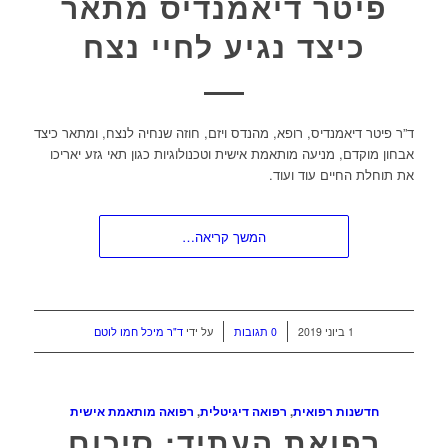
פיטר דיאמנדיס מתאר
כיצד נגיע לחיי נצח
ד”ר פיטר דיאמנדיס, רופא, מהנדס ויזם, חוזה שנחיה לנצח, ומתאר כיצד
אבחון מוקדם, מניעה מותאמת אישית וטכנולוגיות כגון תאי גזע יאריכו
את תוחלת החיים עוד ועוד.
המשך קריאה…
/
/
1 ביוני 2019
0 תגובות
על ידי
ד"ר מיכל חמו לוטם
חדשנות רפואית
,
רפואה דיגיטלית
,
רפואה מותאמת אישית
רפואת העתיד: סיכום