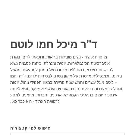
ד"ר מיכל חמו לוטם
מייסדת אושיה - נשים מובילות בריאות, ורופאת ילדים; בוגרת
אוניברסיטת הסינגולאריות. יזמית ומנהלת: כיהנה כסגנית נשיא
לחדשנות בשיבא, כמנכ"לית מייסדת של המכון למנהיגות וממשל
בג'וינט, וכמנכ"לית מייסדת של ארגון בטרם לבטיחות ילדים. לד"ר חמו
– לוטם מעל עשרים וחמש שנות קריירה במגוון תפקידי ניהול, יזמות
והובלה במערכות בריאות, חברה אזרחית וארגוני אימפקט, והיא ליוותה
אינספור יזמים בתהליכי הקמה של ארגונים וחברות. מוזמנים למסע
לרפואת העתיד - היא כבר כאן.
חיפוש לפי קטגוריה