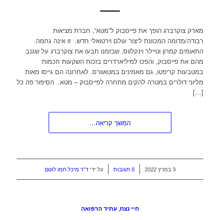
מארק צוקרברג הופך את פייסבוק ל”מטא”, חברת מציאות
רבודה/מדומה המכוונת ליצור עולם וירטואלי חדש. זו אינה גחמה.
התאומים קמרון וטיילר וינקלווס, שבזמנו תבעו את צוקרברג על שגנב
מהם את פייסבוק, והפכו למיליארדרים בזכות השקעות חכמות
במטבעות קריפטו, גם מאמינים במטאוורס. לאחרונה הם גייסו מאות
מליוני דולרים במטרה להקים מתחרה לפייסבוק – מטא. הסיפור פה כל
[…]
המשך קריאה…
/
/
3 במרץ 2022
0 תגובות
על ידי
ד"ר מיכל חמו לוטם
חיי נצח
,
עתיד הרפואה