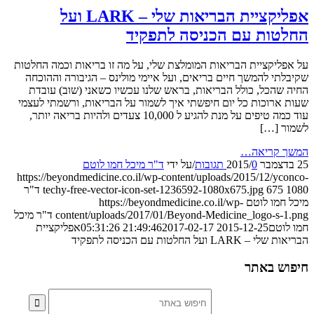
אפליקציית הבריאות שלי – LARK ועל
טות עם הכניסה לתפקיד
ליקציית הבריאות המומלצת שלי, על מה זו בריאות וכמה החלטות
תי להמשך חיים בריאים, ועל איימי מולינס – הגיבורה וההוכחה
שהכל, כולל הבריאות, בראש שלנו עכשיו כשאני (שוב) עובדת
ארוכות כל יום חיפשתי איך לשמור על הבריאות, ורשמתי לעצמי
עוד כמה טיפים על מנת להגיע ל 10,000 צעדים ולהיות בריאה יותר,
ר […]
 קריאה…
0 תגובות
/
/
על ידי
ד"ר מיכל חמו לוטם
https://beyondmedicine.co.il/wp-content/uploads/2015/12/yc
675
techy-free-vector-icon-set-1236592-1080x675.jpg
ד"ר
חמו לוטם
https://beyondmedicine.co.il/wp-
content/uploads/2017/01/Beyond-Medicine_logo-s-
ד"ר מיכל
וטם
2015-12-25 21:49:46
2017-02-17 05:31:26
אפליקציית
LAR ועל החלטות עם הכניסה לתפקיד
ש באתר