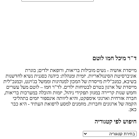
מיכל חמו לוטם
ת אושיה - נשים מובילות בריאות, ורופאת ילדים; בוגרת
רסיטת הסינגולאריות. יזמית ומנהלת: כיהנה כסגנית נשיא לחדשנות
, כמנכ"לית מייסדת של המכון למנהיגות וממשל בג'וינט, וכמנכ"לית
ת של ארגון בטרם לבטיחות ילדים. לד"ר חמו – לוטם מעל עשרים
שנות קריירה במגוון תפקידי ניהול, יזמות והובלה במערכות בריאות,
אזרחית וארגוני אימפקט, והיא ליוותה אינספור יזמים בתהליכי
של ארגונים וחברות. מוזמנים למסע לרפואת העתיד - היא כבר
ש לפי קטגוריה