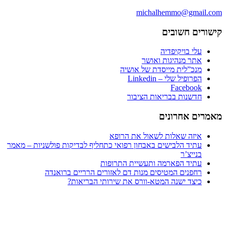
michalhemmo@gmail
רים חשובים
עלי בויקיפדיה
אתר מנהיגות ואושר
מנכ”לית מייסדת של אושיה
הפרופיל שלי – Linkedin
Facebook
חדשנות בבריאות הציבור
ים אחרונים
איזה שאלות לשאול את הרופא
עתיד הלבישים באבחון רפואי כתחליף לבדיקות פולשניות – מאמר
בנייצ’ר
עתיד הפארמה ותעשיית התרופות
רחפנים המטיסים מנות דם לאזורים הרריים ברואנדה
כיצד ישנה המטא-וורס את שירותי הבריאות?