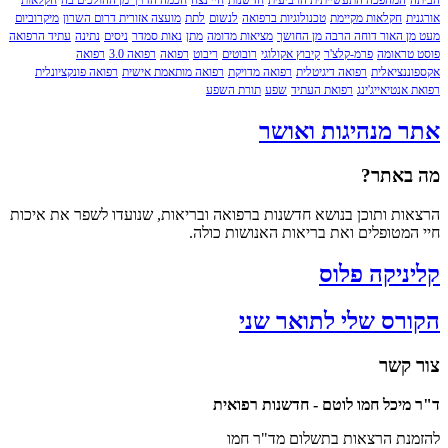
המהפכה התעשייתית הרביעית
חדשנות
חיי נצח
חכמה הדרך מן ההולכים בה
חקלאות
חקלאות מקיימת
טכנולוגיות ברפואה
לנשום
לתת
מועצה אזורית דרום השרון
מיקרוביום
 האור דוחה הרבה מן החושך
מציאות מדומה
מתן
נאות סמדר
ניסים
נתינה
עתיד הרפואה
ראומה
פרמ-קלצ'ר
קיבוץ אקולוגי
רובוטים
ריבוט
רפואה
רפואה 3.0
רפואה
נציאלית
רפואה דיגיטלית
רפואה מדויקת
רפואה מותאמת אישית
רפואה פונקציונלית
נטיאייג'ינג
רפואת העתיד
שפע
תורת השפע
 מנהיגות ואושר
אתר?
ת ותוכן בנושא חדשנות ברפואה ובריאות, שנועדו לשפר את איכות
מטופלים ואת בריאות האנושות כולה.
ניקה פלוס
רס שלי לתואר שני
קשר
יכל חמו לוטם - חדשנות רפואית
ת הרצאות בתשלום מד"ר חמו