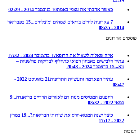
כאשר אהבתי את עצמי באמת
10 בנובמבר 2014 - 02:29
7 עקרונות לחיים בריאים שמחים ומוצלחים...
15 בפברואר
2014 - 08:35
ם אחרונים
איזה שאלות לשאול את הרופא
17 בדצמבר 2024 - 17:32
עתיד הלבישים באבחון רפואי כתחליף לבדיקות פולשניות –
מא...
15 בדצמבר 2024 - 20:48
עתיד הפארמה ותעשיית התרופות
21 באוגוסט 2022 -
08:47
רחפנים המטיסים מנות דם לאזורים הרריים ברואנדה...
9
במאי 2022 - 08:32
כיצד ישנה המטא-וורס את שירותי הבריאות?...
19 במרץ
2022 - 17:17
ת