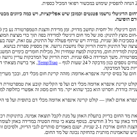
ום הדיגיטלי נרשמו פטנטים וכמובן שיש אפליקציות, ויש כמה כיוונים מבטי
רם הופיעה.
ום דיגיטלי: זול יחסית ונחשב מדויק. זמן מדידת והצגת הטמפרטורה נע בין 50-10 שניות, תלוי בדגם.
חום מוצץ לתינוק: סוג של מד חום דיגיטלי למדידה בפה תוך כדי מציצת המוצ
הוא בסביבות 30 שניות, במידה ויש שיתוף פעולה של התינוק, עם זאת, יש
יצה של התינוק ורמת הדיוק שלו נחשבת גרועה. אין מספיק ספרות בנושא.
קות למדידת חום, מדבקות למצח שמחירן זול, מכילות חומרים כימיים המשני
בטמפרטורה. משך המדידה כ-60 שניות. רמת הדיוק של המדבקות עדי
ים נוספים כגון מדבקה ל 24 שעות לגוף –
TempTraq
, אך ברשת מצאתי דיו
יות בשל המדבקה.
חום על בסיס קרינה אינפרא-אדומה: מזהה קרינת חום מכלי דם, ובכך מעריך את חום
לט קרינת אינפרא אדומה מכלי דם ועל פי הקליטה קובע את טמפרטורת ה
ייה בודדת. חסרונו הוא בכך שהוא יקר. מד חום מסוג זה אפשרי כחלופה למד 
ינפרא אדום לאוזן — קולט קרינה אינפרא אדומה מכלי דם בתופית ועל פי 
את מד החום בדיוק בתעלת האוזן על מנת לקבל תוצאה אמינה. בתינוקות רכים
צלזסיוס. .הצגת החום אורכת 2-1 שניות. ישנם מאמרים סותרים לגבי הדיו
יש שהאמינות מותנית בהחזקה נכונה של מד החום.