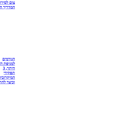
צום לסירוג
המדריך ה
הגורמים
למגיפת ה
היתר, 3
תפקידי
המיקרוביו
וכיצד להת