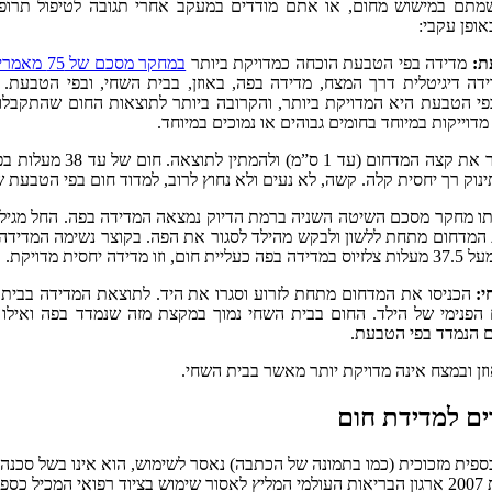
אופן עקבי:
ת:
מדידה בפי הטבעת הוכחה כמדויקת ביותר
במחקר מסכם של 75 מאמרים
דה דיגיטלית דרך המצח, מדידה בפה, באוזן, בבית השחי, ובפי הטבעת.
פי הטבעת היא המדויקת ביותר, והקרובה ביותר לתוצאות החום שהתקבלו
מדוייקות במיוחד בחומים גבוהים או נמוכים במיוחד.
יש להחדיר את קצה המדחו
תינוק רך יחסית קלה. קשה, לא נעים ולא נחוץ לרוב, למדוד חום בפי הטבעת 
ו מחקר מסכם השיטה השניה ברמת הדיוק נמצאה המדידה בפה.
מדחום מתחת ללשון ולבקש מהילד לסגור את הפה. בקוצר נשימה המדידה ע
וזו מדידה יחסית מדויקת.
י:
הכניסו את המדחום מתחת לזרוע וסגרו את היד. לתוצאת המדידה בבית 
הפנימי של הילד. החום בבית השחי נמוך במקצת מזה שנמדד בפה ואילו 
 הנמדד בפי הטבעת.
זן ובמצח אינה מדויקת יותר מאשר בבית השחי.
ם למדידת חום
פית מזכוכית (כמו בתמונה של הכתבה) נאסר לשימוש, הוא אינו בשל סכנה
כבר בשנת 2007 ארגון הבריאות העולמי המליץ לאסור שימוש בציוד רפואי המכי