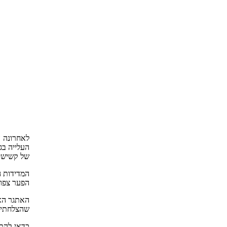
לאחרונה ה
העלייה בג
של קשישים
הפער צפוי
האתגר הא
שהצלחתי ל
כדאי להתח