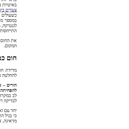
באיטיות ב
צעדים ביו
כשעולים ב
לגנטיקה, 
התייחסות.
את החום 
המקום.
חום כב
מדידת חו
להחלטה על
הורים – א
להפחיתה, 
לב במקרה 
לבדיקה רפ
יחד עם ז
מדאיגה, אלא במק