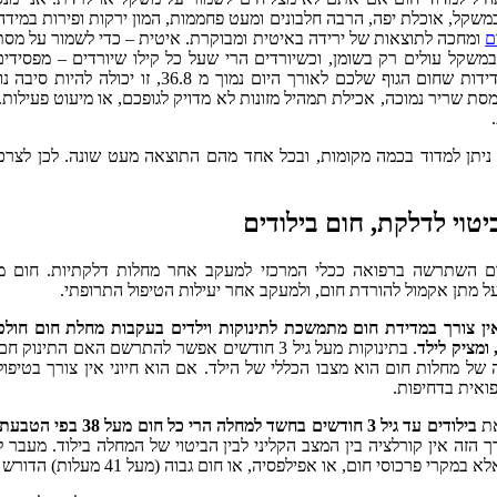
משקל, אוכלת יפה, הרבה חלבונים ומעט פחממות, המון ירקות ופירות במידה,
ם
ומחכה לתוצאות של ירידה באיטית ומבוקרת. איטית – כדי לשמור על מסת
משקל עולים רק בשומן, וכשיורדים הרי שעל כל קילו שיורדים – מפסידי
במספר מדידות שחום הגוף שלכם לאורך היום נמ
מסת שריר נמוכה, אכילת תמהיל מזונות לא מדויק לגופכם, או מיעוט פעילות
ניתן למדוד בכמה מקומות, ובכל אחד מהם התוצאה מעט שונה. לכן לצרכ
יטוי לדלקת, חום בילודים
ם השתרשה ברפואה ככלי המרכזי למעקב אחר מחלות דלקתיות. חום מ
 מתן אקמול להורדת חום, ולמעקב אחר יעילות הטיפול התרופתי.
ין צורך במדידת חום מתמשכת לתינוקות וילדים בעקבות מחלת חום חולפ
ומציק לילד
. בתינוקות מעל גיל 3 חודשים אפשר להתרשם האם ה
של מחלות חום הוא מצבו הכללי של הילד. אם הוא חיוני אין צורך בטיפול
ואית בדחיפות.
את
בילודים עד גיל 3 חודשים בחשד למחלה הרי כל חום מעל 38 בפי הטבעת הוא סימן מדאיג
רי פרכוסי חום, או אפילפסיה, או חום גבוה (מעל 41 מעלות) הדורש פעולה מידית להפחתת החום.