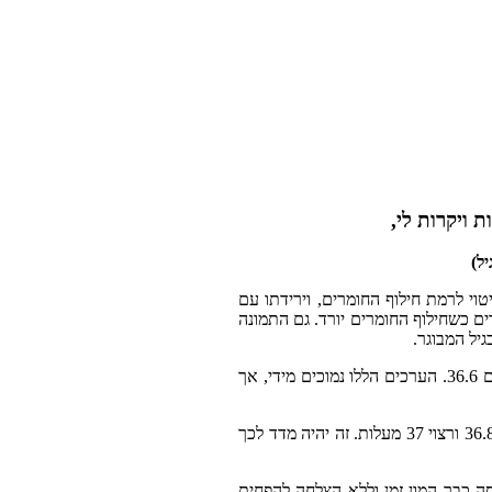
 ויקרות לי,
ל)
וי לרמת חילוף החומרים, וירידתו עם
רים כשחילוף החומרים יורד. גם התמונה
יל המבוגר.
המדידות הראו לי שהחום בבוקר אצלי עומד על סביב 36, ומגיע במשך היום למקסימום 36.6. הערכים הללו נמוכים מידי, אך
, לכיוון 36.8 ורצוי 37 מעלות. זה יהיה מדד לכך
 כבר המון זמן וללא הצלחה להפחית