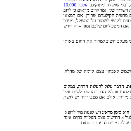
 ובלי שוקולד ומתוקים.
הולכת 10,000
 השריר שלי. (מחקרים מראים כי לרוב
ם מחצית הקילוגרם שריר). אם תמצאו
וך מ 36.8, זו יכולה להיות סיבה נוספת לקושי לשמור על המשקל, מעבר
. אם המטבוליזם שלכם נמוך – זה דורש
י מעקב חשוב למדוד את החום באותו
שמש לאבחון עצם קיומה של מחלה;
ת, הדבר עלול להעלות חרדה, במקום
תינוק חם למגע או לא. הדבר החשוב לשים אליו
 מיוחד, אולם אם מצבו ירוד יש לגשת
ויש לפנות מיד לרופא,
כי בגיל הרך הזה אין קורלציה בין המצב הקליני לבין הביטוי של המחלה בילוד. מעבר לגיל 3 חודשים עצם העלייה בחום אינה