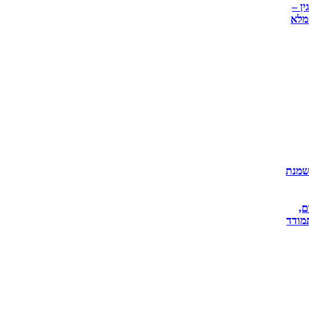
ין –
מלא
שמנת
ם,
מודד