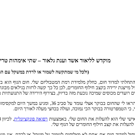
מוקדש לליאור אשד וענת גלאור – שתי אימהות טריות
(ולכל מי שמתקשה לשמור או לרדת במשקל עם הגי
תחלתי למדוד חום, כחלק מלמידת רמת המטבוליזם שלי. חום הגוף הוא ביט
יל מייצגת ירידה בקצב חילוף החומרים, לכן כל כך קשה לרזות בגילאים מבוג
 רועדים מכוסים שמיכה נובעת מזה בדיוק, בצירוף הירידה של התנועתיות בג
, כי הטמפרטורה בבוקר הכי נמוכה, ועולה בכחצי מעלה לאורך היום.
ישי שלי הוא להעלות את החום שלי, באמצעות
רפואה פונקציונלית
העלות את קצב חילוף החומרים של הגוף שלי.
יל למדוד חום אם אתם לא מצליחים לשמור על משקל או לרדת. אני מנסה