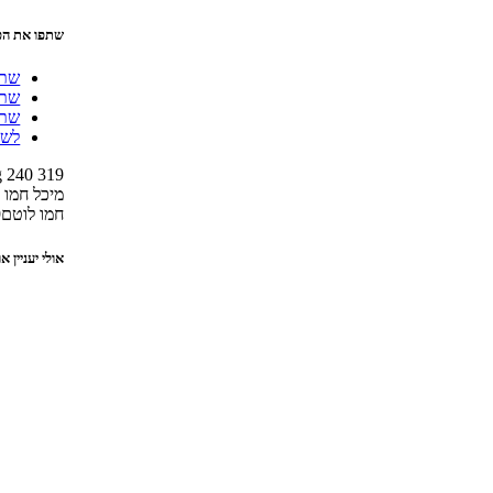
שתפו את הפ
שתף ב 
שתף ב 
שתף ב 
לשת
g
240
319
מיכל חמו 
חמו לוטם
3
אולי יעניין 