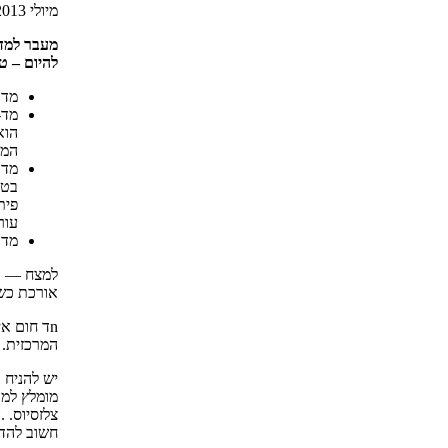
מיולי 2013 הנחה להפסיק שימוש במכשור רפואי המכיל כספית.
מעבר למדח
להיום – ט
מד ח
מד-
המצ
מדב
פיתוח
עור
מד 
למצח — קו
אורכת כשנ
nד חום א
המרכזית.
יש להניח 
חשוב להדג