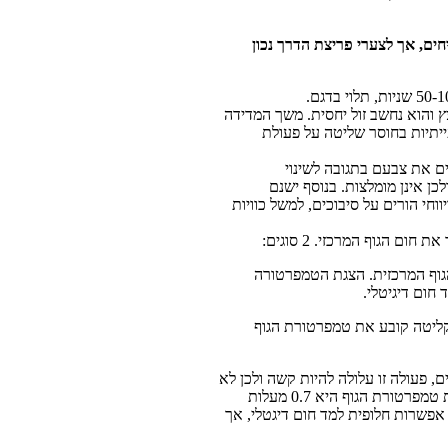
חים, אך לצערי פריצת הדרך נכון
ץ והוא נחשב זול יחסית. משך המדידה
נה בעייתיות בחוסר שליטה על פעולת
ם את צבעם בתגובה לשינוי
ין גרועה ולכן אינן מומלצות. בנוסף ישנם
וחי הורים על סיבוכים, למשל כוויות
 הגוף המרכזי. 2 סוגים:
גוף המרכזית. הצגת הטמפרטורה
חום דיגיטלי.
הקליטה קובע את טמפרטורת הגוף
, פעולה זו עלולה להיות קשה ולכן לא
מומלץ למדוד באוזן עד גיל 3 חודשים. בנוסף נמצא כי טווח הסטיה במדידה באוזן לעומת טמפרטורת הגוף היא 0.7 מעלות
ק, ולסיכום זו אפשרות חלופית למד חום דיגטלי, אך