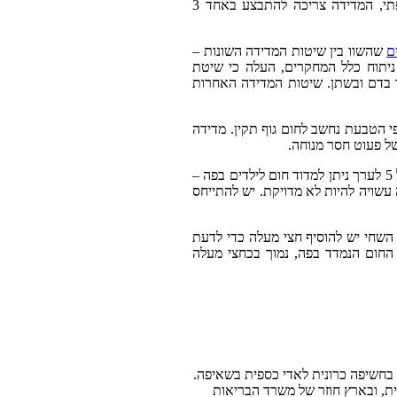
אם התרשמתם במישוש מחום, או אתם מודדים במעקב אחרי תגובה לטיפול תרופתי, המדידה צריכה להתבצע באחד 3
שהשוו בין שיטות המדידה השונות –
 ניתוח כלל המחקרים, העלה כי שיטת
 בדם ובשתן. שיטות המדידה האחרות
ם (עד 1 ס”מ) ולהמתין לתוצאה. חום של עד 38 מעלות בפי הטבעת נחשב לחום גוף תקין. מדידה
של פעוט חסר מנוחה.
החל מגיל 5 לערך ניתן למדוד חום לילדים בפה –
שויה להיות לא מדויקת. יש להתייחס
השחי יש להוסיף חצי מעלה כדי לדעת
החום הנמדד בפה, נמוך בכחצי מעלה
 בחשיפה כרונית לאדי כספית בשאיפה.
ל כספית, ובארץ חוזר של משרד הבריאות