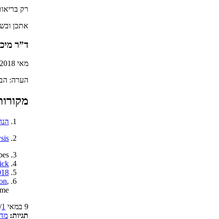
רק בריאות
אתכן ובש
ד”ר מיכל
מאי 2018
הערה: הבי
מקורות
הנח
sis
bes
ick
018
ion
,
ime
9 במאי 2018
1 תגובה
/
תגיות:
מדי