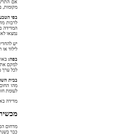
מקומות, ב
בפי הטבע
לרבות מדי
המדידה ב
נמצאו לא 
לילוד או 
בפה:
באות
למקם את ה
לכל ערך מעל 37.5 מעלות צלזיוס במדידה בפה כעליית חום, 
בבית השח
מהו החום 
לעומת חום
מדידה באו
מכשירי
מדחום הכס