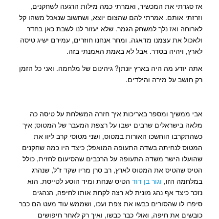
אז סגרתי את המכשיר, ואמרתי כמה מילות הרגעה לשחקנים,
וזרזתי אותם. אמרתי להם שהצום יוצא, ושחשוב שנאכל משהו קל
לארוחה ואז נלך למשחק הגמר. שלא יעזור לנו לשבת כאן בחדר
ולאכול את עצמנו מדאגה. ומחר אנחנו חוזרים, עמירם ישיג טיסה
לארץ, ויהיה בסדר. אבל לא באמת האמנתי בזה.
אתה יודע מה היה בארץ יונתן? גיהינום של מלחמה. ואני כל הזמן
רק חושב על מירה והילדים.
אבי ממשיך ומספר באריכות איך חזרה המשלחת על טיסה כה
מלאה בישראלים שרבים ישבו על רצפת המעבר של המטוס; איך
כשהתקרבו הוחשכו האורות במטוס, ושני מטוסי קרב ליוו את
המטוס לנחיתה בשדה התעופה המואפל; כיצד היו כמה שחקנים
שהועלו הישר משדה התעופה על הרכבים שהסיעום לחזית, כולל
הטיס שהטיס את המטוס לארץ, רב סרן מריו שקד ז”ל, שנהרג
במלחמה הזו,
וגור בן דוד
הטיס שנחת ומיד הוסע לטייסת. הוא
נזכר כיצד אף נהג מונית לא רצה לקחת אותו לחיפה, הנהגים
סיפרו לו שהסורים כבשו את צפת ועכו, ושממש עוד מעט הם כבר
כובשים את חיפה, ואולי כבר כבשו, ואיך רק לאחר חיפושים