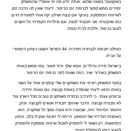
באוקטובר בשעה שלוש. ואתה יודע מה זה אומר? שהמשחק
יסתיים ממש סמוך לכניסת יום הכיפור. ידעתי שאין לנו הרבה זמן
לארוחה המפסקת, בעיקר אם ננצח ושילון יקח אותי לסעודת דגים
כמו שהבטיח. אני תכננתי לנצח, וגם מילדות הקפדתי כל השנים
לצום בכיפור, וללכת לבית כנסת.
הנחלנו תבוסה לנבחרת תורכיה. 44 הפרש! השגנו ניצחון היסטורי
על הבית.
בישראל מירה והילדים, אמא שלך ודוד מאור, צפו ממש באותו
המשחק בשידור ישיר, כמה שעות לפני כניסת יום הכיפור.
בסוף המשחק ראיתי את השחקנים שלי קופצים אחד על השני.
באותו הרגע ידעתי שנוסדה באמת קבוצה, עם גאוות יחידה
וביטחון עצמי. כי להרכיב נבחרת משחקנים טובים מכל הארץ עוד
לא מבטיח קבוצה. הדבר שהופך חבורת אנשים לקבוצה יונתן,
החומר המיוחד הזה, שבעטיו היא טובה מסך כל שחקניה, הוא
האמנות הנדירה של המאמן. הייתה לי חגיגה ענקית בלב, והמון
התרגשות. רק נשאר לי להספיק לאכול ארוחה מפסקת ולהספיק
להגיע בזמן להתחלת הצום.