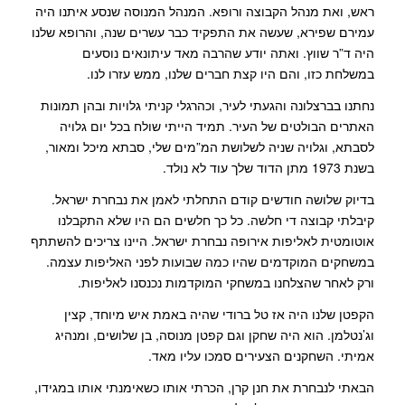
ראש, ואת מנהל הקבוצה ורופא. המנהל המנוסה שנסע איתנו היה
עמירם שפירא, שעשה את התפקיד כבר עשרים שנה, והרופא שלנו
היה ד”ר שווץ. ואתה יודע שהרבה מאד עיתונאים נוסעים
במשלחת כזו, והם היו קצת חברים שלנו, ממש עזרו לנו.
נחתנו בברצלונה והגעתי לעיר, וכהרגלי קניתי גלויות ובהן תמונות
האתרים הבולטים של העיר. תמיד הייתי שולח בכל יום גלויה
לסבתא, וגלויה שניה לשלושת המ”מים שלי, סבתא מיכל ומאור,
בשנת 1973 מתן הדוד שלך עוד לא נולד.
בדיוק שלושה חודשים קודם התחלתי לאמן את נבחרת ישראל.
קיבלתי קבוצה די חלשה. כל כך חלשים הם היו שלא התקבלנו
אוטומטית לאליפות אירופה נבחרת ישראל. היינו צריכים להשתתף
במשחקים המוקדמים שהיו כמה שבועות לפני האליפות עצמה.
ורק לאחר שהצלחנו במשחקי המוקדמות נכנסנו לאליפות.
הקפטן שלנו היה אז טל ברודי שהיה באמת איש מיוחד, קצין
וג’נטלמן. הוא היה שחקן וגם קפטן מנוסה, בן שלושים, ומנהיג
אמיתי. השחקנים הצעירים סמכו עליו מאד.
הבאתי לנבחרת את חנן קרן, הכרתי אותו כשאימנתי אותו במגידו,