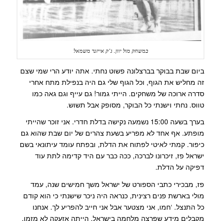
במשחק מול יוון. ג’ק אייזנר משמאל
ביום שבת בבוקר בברצלונה פשוט נחתי. אתה יודע הרי שמי שצם
זה מחליש את הגוף, וכל הגוף שלי גם היה בנפילת מתח אחרי
סדרה ארוכה של משחקים. הייתי גמור! גם עייף וגם גאה כמו
טווס. נחתי וישנתי כל הבוקר, מסופק אבל תשוש.
בערך בשעה 15:00 נשמעה נקישה בדלת חדרי. אני זוכר שהייתי
מופתע. אף אחד לא מפריע בשעת צהרים של יום שבת שהוא גם
כיפור. קמתי לאיטי לפתוח את הדלת, ובפתח עומד עיתונאי בשם
ישראל פז, זיכרונו לברכה, ככה כבר עם היד קדימה לתת עוד
דפיקה על הדלת.
פז, מבכירי כתבי הספורט של ישראל משך חמישים שנה, עמד
מולי בארשת פנים רצינית, כנראה היה ניכר שישנתי כי הוא קודם
כל התנצל. ‘חמו, אני מצטער אבל אני חייב להפריע לך. אנחנו
מקבלים מידע שפרצה מלחמה בישראל, הייתה אזעקה לא מזמן.