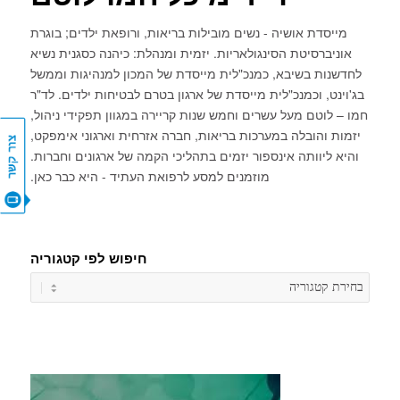
מייסדת אושיה - נשים מובילות בריאות, ורופאת ילדים; בוגרת
אוניברסיטת הסינגולאריות. יזמית ומנהלת: כיהנה כסגנית נשיא
לחדשנות בשיבא, כמנכ"לית מייסדת של המכון למנהיגות וממשל
בג'וינט, וכמנכ"לית מייסדת של ארגון בטרם לבטיחות ילדים. לד"ר
חמו – לוטם מעל עשרים וחמש שנות קריירה במגוון תפקידי ניהול,
יזמות והובלה במערכות בריאות, חברה אזרחית וארגוני אימפקט,
והיא ליוותה אינספור יזמים בתהליכי הקמה של ארגונים וחברות.
מוזמנים למסע לרפואת העתיד - היא כבר כאן.
צור קשר
חיפוש לפי קטגוריה
חיפוש
לפי
קטגורי