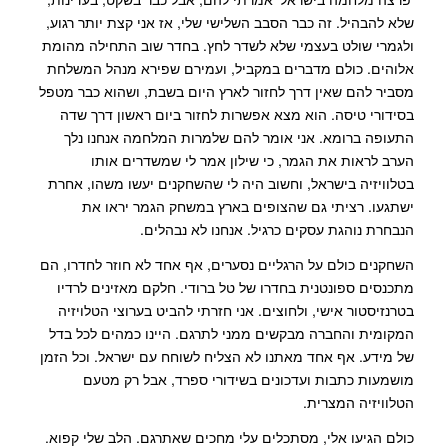
שלא להבהיל. זה כבר הסבב השלישי שלי, אז אני קצת יותר רגוע,
ולגמרי שולט בעצמי שלא לשדר לחץ. בחדר שוב התחילה מהומת
אלוהים. כולם מדברים במקביל, ועמירם שפירא מנהל המשלחת
מסביר להם שאין דרך לחזור לארץ היום בשבת, ושהוא כבר מטפל
בסידורי טיסה. הוא מצא אפשרות לחזור ביום ראשון דרך שדה
התעופה ברומא. אני אומר להם שלמרות המלחמה אנחנו נלך
הערב לראות את הגמר, כי שילון אמר לי שמשדרים אותו
בטלוויזיה בישראל, וחשוב היה לי שהשחקנים יעשו משהו, אחרת
ישתגעו. רציתי גם שהצופים בארץ במשחק הגמר יראו את
הנבחרת נוהגת עסקים כרגיל. אנחנו לא נבהלים.
השחקנים כולם על הרגליים נסערים, אף אחד לא חוזר לחדרו, הם
מתכנסים ספונטנית בחדרו של טל ברודי. חלקם מאזינים לרדיו
בטרנזיסטור אישי, ולחוצים. אני חזרתי להביט בערוצי הטלויזיה
המקומית והחברה מבקשים ממני לתרגם. היינו כמהים לכל בדל
של מידע. אף אחד מאתנו לא הצליח לשוחח עם ישראל. וכל הזמן
מושמעות כתבות ועדכונים בשידורי ספרד, אבל רק מטעם
הטלוויזיה המצרית.
כולם הגיעו אלי, מסתכלים עלי מחכים שאתרגם. הלב שלי קפוא.