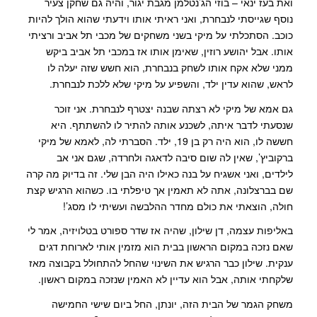
ואת בעז ינאי – בוזי הג’נטלמן מגבת יגור, והיה גם שחקן צעיר
נוסף שגייסתי לנבחרת, ואני ראיתי אותו וידעתי שהוא הולך להיות
כוכב. הסתכלתי על מיקי בשני משחקים של מכבי תל אביב ורציתי
אותו. אבל יהושע רוזין, שאימן אותו אז במכבי תל אביב ביקש
ממני שלא אקח אותו לשחק בנבחרת, הוא חשש שזה יעלה לו
לראש, שהוא עדין ילד, והשפיע על מיקי שלא ללכת לנבחרת.
גם אמא של מיקי לא רצתה שבנה יצטרף לנבחרת. אני זוכר
שנסעתי לדבר איתה, לשכנע אותה להתיר לו להשתתף. היא
חששה לו, הוא היה רק בן 19, ילד. הסברתי לה, לאמא של מיקי
ברקוביץ’, שאין לה שום סיבה לדאגה ולחרדה, שגם אני אב
לילדים, ואני אשגיח על בנה כאילו היה הבן שלי. זה בדיוק מה קרה
שם בברצלונה, אתה לא תאמין אך טיפלתי בו. כשהוא הרגיש קצת
חולה, הוצאתי את כולם מחדר ההלבשה ועשיתי לו מסג’!
באליפות עצמה, דן שילון, שהיה אז שדר ספורט בטלויזיה, אמר לי
שאם נזכה במקום הראשון בבית הוא מזמין אותי לארוחת דגים
ענקית. שילון כבר הרגיש את השינוי שהחל להתחולל בקבוצה מאז
שלקחתי אותה, אבל הוא עדיין לא האמין שנזכה במקום ראשון.
משחק הגמר של הבית הזה, יונתן, החל ביום שישי החמישה