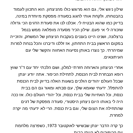
שילון ניגש אלי, גם הוא מרוגש כולו מהניצחון. הוא התכוון לעמוד
בהבטחתו, ולקחת אותי לחגוג בסעודה מפסקת מיוחדת במינה,
בדיוק כמו שהוא הבטיח לי. אכלנו לנו את סעודת הדגים הכי גדולה
שזכורה לי אי פעם. שילון הכיר מסעדה מופלאה ממש בנמל
ברצלונה, ושנינו היינו בעננים בעקבות הניצחון של המשחק, והזכייה
במקום הראשון בבית התחתון, אז זללנו ודיברנו והכל בנחת למרות
שמיהרתי. כך נוצרו באותן נסיעות האחווה והקשר שלי עם
העיתונאים.
אחרי הניצחון והארוחה חזרתי למלון, ושם הלכתי יחד עם ד”ר שווץ
רופא הנבחרת לבית הכנסת, לתחילת הכיפור. אתה יודע יונתן
שבכל העולם יהודים הולכים בשעות האלה בדיוק לבית הכנסת
להתפלל. ידעתי שאמא שלך, עם סבתא ומאור גם הם בבית
כנסת, וכל האחיות שלי בבית כנסת, וכל יהודי העולם כולו. אז ככה
היה לי באותו היום ניצחון היסטורי, סעודה מפסקת של דגים
שהתחילה את הצום שלי, וגם בית כנסת. הרי לא ידעתי מה יקרה
למחרת.
כך קרה הדבר יונתן שבשישי לאוקטובר 1973, כשפרצה מלחמת
יום הכיפורים לא הייתי בבית.