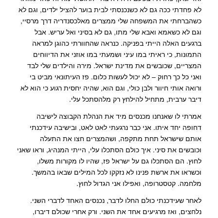
לא פחדתי ככה גם לא כשנכנסתי לבית בוער להציל ילדים, וגם לא
כשהברחתי את המשפחה שלי ממצרים מאלכסנדריה דרך מרסיי,
וגם לא כשאמא ואבא שלי מתו, גם לא בסיני ואל עריש. אבל
ברגעים האלה הייתי בפניקה. כנראה שהחוורתי כהוגן למראה
התמונות, כי ראיתי במו עיני ושמעתי במו אוזני את הדיווחים
המצריים, שכובשים את מדינת ישראל. מירה והילדים שלי לבד
ואני כל כך רחוק – לא יכול לעשות כלום. פז העיתונאי מביט בי
ורואה אותי חיוור ולבן כולי, וגם הוא, שהיה יחסית רגוע כי הוא לא
דיבר ערבית, מתחיל להילחץ רק מלהסתכל עלי.
אמרתי לו שאנחנו מכנסים מיד את הנהלת הקבוצה לישיבה
דחופה יחד איתו. אני כבר נרגעתי לאט לאט, ובישיבה עידכנתי
אותם שישראל תחת מתקפה, ושהמצרים חצו את התעלה
וכובשים את סיני. איך כולם הסתכלו עלי, הייתי המנהיג, וראו שאני
לחוץ. הם הסתכלו גם על ישראל פז, שהיו לו מקורות משלו,
וכשראו את ארשת פנינו לא נזקקו לכל המילים שבאו בהמשך.
מלחמה. קטסטרופה, ואפילו אני הגדול לחוץ.
לאחר שעידכנתי כולם החלו לדבר, נכנסים האחד לדברי השני.
נלחצים, ואז מרגיעים אחד את השני. ורק אחרי שכולם דיברו,