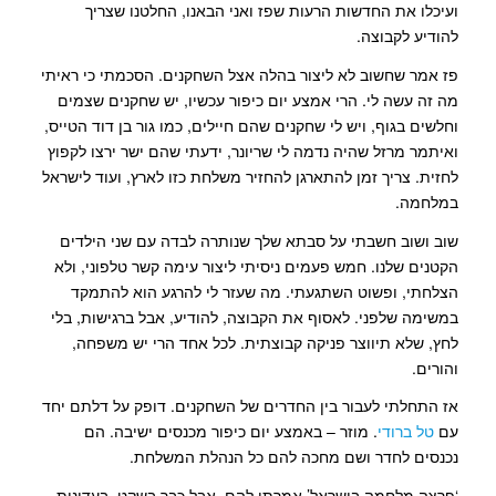
ועיכלו את החדשות הרעות שפז ואני הבאנו, החלטנו שצריך
להודיע לקבוצה.
פז אמר שחשוב לא ליצור בהלה אצל השחקנים. הסכמתי כי ראיתי
מה זה עשה לי. הרי אמצע יום כיפור עכשיו, יש שחקנים שצמים
וחלשים בגוף, ויש לי שחקנים שהם חיילים, כמו גור בן דוד הטייס,
ואיתמר מרזל שהיה נדמה לי שריונר, ידעתי שהם ישר ירצו לקפוץ
לחזית. צריך זמן להתארגן להחזיר משלחת כזו לארץ, ועוד לישראל
במלחמה.
שוב ושוב חשבתי על סבתא שלך שנותרה לבדה עם שני הילדים
הקטנים שלנו. חמש פעמים ניסיתי ליצור עימה קשר טלפוני, ולא
הצלחתי, ופשוט השתגעתי. מה שעזר לי להרגע הוא להתמקד
במשימה שלפני. לאסוף את הקבוצה, להודיע, אבל ברגישות, בלי
לחץ, שלא תיווצר פניקה קבוצתית. לכל אחד הרי יש משפחה,
והורים.
אז התחלתי לעבור בין החדרים של השחקנים. דופק על דלתם יחד
עם
טל ברודי
. מוזר – באמצע יום כיפור מכנסים ישיבה. הם
נכנסים לחדר ושם מחכה להם כל הנהלת המשלחת.
‘פרצה מלחמה בישראל’ אמרתי להם, אבל כבר בשקט, בעדינות,