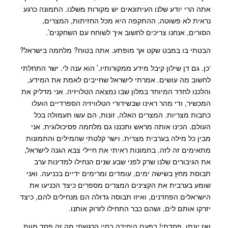
אתה הרי יודע שלנו העיתונאים יש מקורות משלנו. התמונה כרגע
נראית לא פשוטה, ההתקפה היא מכל החזיתות, המצרים,
הסורים, אנחנו צריכים לחשוב איך לשוחח עם השחקנים’.
הבטתי בו במבט שקט אך מופתע. אתה בטוח? מלחמה בישראל?
‘כן. גם דן שילון קיבל מידע ממקורותיו.’ הוא ענה לי. ישר התחלתי
לחשוב מה עושים. אמרתי לישראל שחייבים לאמת את המידע,
והלכנו לחדר המיוחד במלון שבו נמצאה הטלויזיה. אני מדליק את
המכשיר, ודי מהר ראינו שבשידורי הטלוויזיה הספרדיים הועלו
כתבות מצריות. המצרים האלה, זונות, הם עשו תעמולה בכל
העולם. הכינו אותה מראש ותכננו גם מלחמה פסיכולוגית. אני
מבין כל מילה בערבית מצרית. וישר קלטתי שהמילים והתמונות
מתאימים זה לזה. בתמונות ראיתי את חיילי צבא הגנה לישראל,
את הגיבורים שלנו שרק לפני שבע שנים הנחילו למדינות ערב
תבוסת מחץ בשישה ימים, עומדים ומרימים ידיים בכניעה. ואני
שומע בערבית את הקצינים המצרים מספרים כיצד הכניעו את
הישראלים הפחדנים, ואיזו תבוסה גדולה הם מנחילים להם, כיצד
יזרקו אותם לים, ושהם כבר התחילו לזרוק אותנו.
ואז יונתן, פחדתי! בפעם היחידה בחיי הרגשתי מה זה פחד מוות.