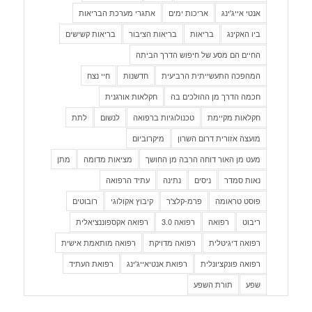
אנטי אייג'ינג
אריכות ימים
אתגרי מערכת הבריאות
ביו האקינג
בריאות
בריאות הציבור
בריאות קשישים
החיים הם מסע של חיפוש הדרך הביתה
המהפכה התעשייתית הרביעית
חדשנות
חיי נצח
חכמה הדרך מן ההולכים בה
חקלאות אורגנית
חקלאות מקיימת
טכנולוגיות ברפואה
לנשום
לתת
מועצה אזורית דרום השרון
מיקרוביום
מעט מן האור דוחה הרבה מן החושך
מציאות מדומה
מתן
נאות סמדר
ניסים
נתינה
עתיד הרפואה
פוסט טראומה
פרמ-קלצ'ר
קיבוץ אקולוגי
רובוטים
ריבוט
רפואה
רפואה 3.0
רפואה אקספוננציאלית
רפואה דיגיטלית
רפואה מדויקת
רפואה מותאמת אישית
רפואה פונקציונלית
רפואת אנטיאייג'ינג
רפואת העתיד
שפע
תורת השפע