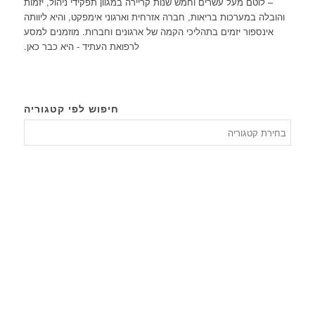
– לוטם מעל עשרים וחמש שנות קריירה במגוון תפקידי ניהול, יזמות
והובלה במערכות בריאות, חברה אזרחית וארגוני אימפקט, והיא ליוותה
אינספור יזמים בתהליכי הקמה של ארגונים וחברות. מוזמנים למסע
לרפואת העתיד - היא כבר כאן.
חיפוש לפי קטגוריה
חיפוש
לפי
קטגורי