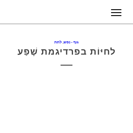
גוף - נפש
,
לתת
לחיּוֹת בפרדיגמת שֶׁפַע