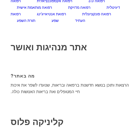
רפואה 3.0
רפואה אקספוננציאלית
רפואה
דיגיטלית
רפואה מדויקת
רפואה מותאמת אישית
רפואה פונקציונלית
רפואת אנטיאייג'ינג
רפואת
העתיד
שפע
תורת השפע
אתר מנהיגות ואושר
מה באתר?
הרצאות ותוכן בנושא חדשנות ברפואה ובריאות, שנועדו לשפר את איכות
חיי המטופלים ואת בריאות האנושות כולה.
קליניקה פלוס