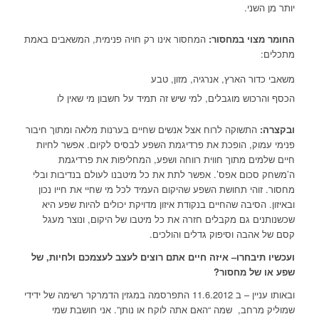
יותר מן השני.
החומר מצוי במחסור:
המחסור אינו רק חויה פנימית, המשאבים באמת
מתכלים:
משאבי כדור הארץ, אנרגיה, מזון, טבע
הכסף והרכוש מוגבלים, למי שיש זה תמיד על חשבון מי שאין לו
ובקצרה:
התשוקה לרוח אצל אנשים שחיים בערנות מלאה ומתוך חיבור
פנימי עמוק, הופכת את פרדיגמת השפע לבסיס לקיום. אפשר לחיות
חיים שלמים מתוך חווית רווחה ושפע, המחליפות את פרדיגמת
ה’משחק סכום אפס’. אפשר לתת את כל מיטבנו לעולם בנדיבות ובלי
מחסור. זוהי תחושת השפע שהיקום העמיד לכל מי שחיי את חייו נכון
ובאיזון. הסיבה שהחיים בנקודת איזון מדויקת יכולים להיות שפע היא
שכשנותנים גם מקבלים חזרה את כל מיטבו של היקום, ונוצר מעגל
קסם של אהבה וסיפוק גדלים והולכים.
ועכשיו תיבחרו– איזה חיים אתם רוצים לעצב לעצמכם ולחיות, של
שפע או של מחסור?
ובאותו עניין – ב 11.6.2012 התפרסמה במגזין הדמרקר רשימה של ידידי
שמוליק מרחב, שמה “האם אתה לוקח או נותן”. אני חושבת שמי