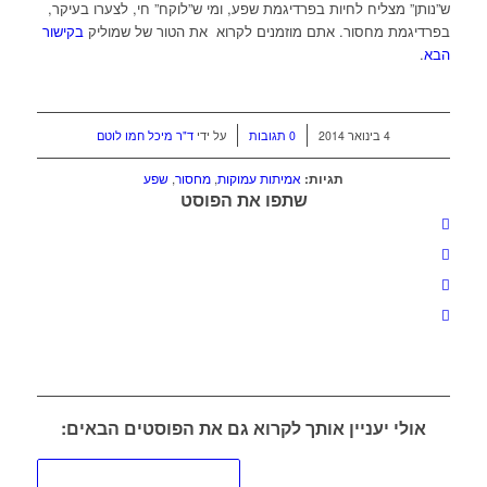
ש”נותן” מצליח לחיות בפרדיגמת שפע, ומי ש”לוקח” חי, לצערו בעיקר,
בפרדיגמת מחסור. אתם מוזמנים לקרוא את הטור של שמוליק
בקישור
הבא
.
/
/
4 בינואר 2014
0 תגובות
על ידי
ד"ר מיכל חמו לוטם
תגיות:
אמיתות עמוקות
,
מחסור
,
שפע
שתפו את הפוסט
אולי יעניין אותך לקרוא גם את הפוסטים הבאים: