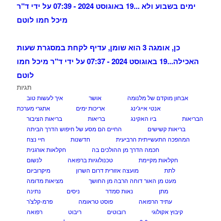
ימים בשבוע ולא ...
19 באוגוסט 2024 - 07:39 על ידי ד"ר
מיכל חמו לוטם
כן, אומגה 3 הוא שומן, עדיף לקחת במסגרת שעות
האכילה...
19 באוגוסט 2024 - 07:37 על ידי ד"ר מיכל חמו
לוטם
תגיות
אבחון מוקדם של מלנומה
אושר
איך לעשות טוב
אנטי אייג'ינג
אריכות ימים
אתגרי מערכת
הבריאות
ביו האקינג
בריאות
בריאות הציבור
בריאות קשישים
החיים הם מסע של חיפוש הדרך הביתה
המהפכה התעשייתית הרביעית
חדשנות
חיי נצח
חכמה הדרך מן ההולכים בה
חקלאות אורגנית
חקלאות מקיימת
טכנולוגיות ברפואה
לנשום
לתת
מועצה אזורית דרום השרון
מיקרוביום
מעט מן האור דוחה הרבה מן החושך
מציאות מדומה
מתן
נאות סמדר
ניסים
נתינה
עתיד הרפואה
פוסט טראומה
פרמ-קלצ'ר
קיבוץ אקולוגי
רובוטים
ריבוט
רפואה