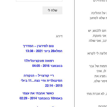
ו מתחילים
 על ההליכה
נת שלא לסחוב
 חם ללבוש, יש
אני נזעקת.
דירוג
כב, ואני שולה
צום לסירוגין – המדריך
המלא
28 ביוני 2021 - 13:38
יצה לי לקרוא
רפואה פונקציונלית
17
בנובמבר 2016 - 04:05
וחמות של גבר
, ואיני
ריי קורצוייל – הנקודה
 מציג את
הסינגולרית וחיי נצח...
11 ביולי
פור שלנו,
2015 - 22:14
כאשר אהבתי את עצמי
, לא זוכרת מתי
באמת
10 בנובמבר 2014 - 02:29
פירות,