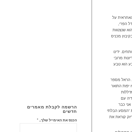
קטגוריה
 האחראית על
ל הפרי,
וא שנצטוות
קיבוץ מכניס
חים. ידינו
ונות מרובי
בע הוא טבע
. הראל מספר
ו יפות התואר
מדללות
דיה עם
אני כבר
הרשמה לקבלת מאמרים
את “המסע הבלתי
חדשים
יוק קוראת את
*
הכנס את האימייל שלך..