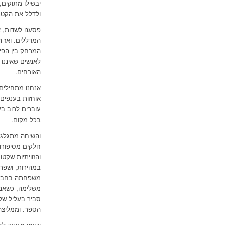
יבשילו מתוקים,
ולדלל את הקטנ
פסענו לשדות, א
המדללים. ואז ה
המרחק בין הפי
לאנשים שאיננו 
האורחים.
אנחנו מתחילים 
אוחזות בענפים,
עוברים לרוב בע
בכל מקום.
והשיחה מתגלגל
חלקים מסיפורו,
והזוויתיות שקט
במהירות, ושפתי
משפחתה בחבי ה
משלימה, כשאני 
סביר בעליל של 
הספר. וממליצה