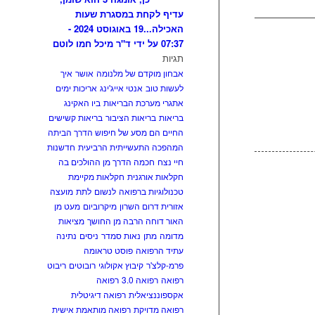
עדיף לקחת במסגרת שעות
האכילה...
19 באוגוסט 2024 -
07:37 על ידי ד"ר מיכל חמו לוטם
תגיות
אבחון מוקדם של מלנומה
אושר
איך
אומר:
לעשות טוב
אנטי אייג'ינג
אריכות ימים
אתגרי מערכת הבריאות
ביו האקינג
בריאות
בריאות הציבור
בריאות קשישים
החיים הם מסע של חיפוש הדרך הביתה
המהפכה התעשייתית הרביעית
חדשנות
חיי נצח
חכמה הדרך מן ההולכים בה
חקלאות אורגנית
חקלאות מקיימת
טכנולוגיות ברפואה
לנשום
לתת
מועצה
אזורית דרום השרון
מיקרוביום
מעט מן
האור דוחה הרבה מן החושך
מציאות
מדומה
מתן
נאות סמדר
ניסים
נתינה
עתיד הרפואה
פוסט טראומה
פרמ-קלצ'ר
קיבוץ אקולוגי
רובוטים
ריבוט
רפואה
רפואה 3.0
רפואה
אקספוננציאלית
רפואה דיגיטלית
רפואה מדויקת
רפואה מותאמת אישית