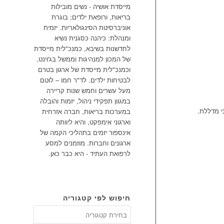
מייסדת אושיה - נשים מובילות
בריאות, ורופאת ילדים; בוגרת
אוניברסיטת הסינגולאריות. יזמית
ומנהלת: כיהנה כסגנית נשיא
לחדשנות בשיבא, כמנכ"לית מייסדת
של המכון למנהיגות וממשל בג'וינט,
וכמנכ"לית מייסדת של ארגון בטרם
לבטיחות ילדים. לד"ר חמו – לוטם
מעל עשרים וחמש שנות קריירה
במגוון תפקידי ניהול, יזמות והובלה
ני מדללת.
במערכות בריאות, חברה אזרחית
וארגוני אימפקט, והיא ליוותה
אינספור יזמים בתהליכי הקמה של
ארגונים וחברות. מוזמנים למסע
לרפואת העתיד - היא כבר כאן.
חיפוש לפי קטגוריה
חיפוש
לפי