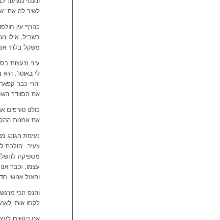
ונעמי מגיעה ל
לשיר לה את “שי
כהרף עין חולפו
בשביל, אילו נע
משקל בלתי אפש
עיני ננעצות בס
לי באוטו’. היא
‘הרי כבר קפאת ל
את הסוודר השחו
כולנו טורפים 
את אמנות ההקש
נעימת הגונג מצ
צעיר. ‘הולכת לד
מספיקה להשלים 
עצמו, וכבר אנו
ופאזל אנושי חד
והנס הכי מרגש 
לקחו אותי לאנש
אנו ניגשים לעץ