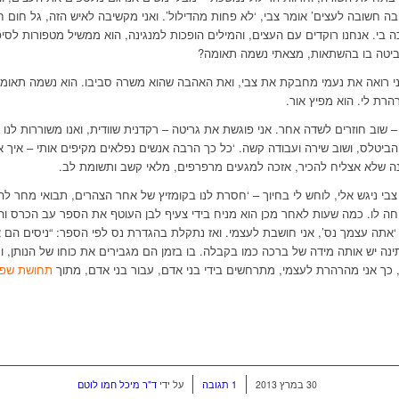
ה חשובה לעצים’ אומר צבי, ‘לא פחות מהדילול’. ואני מקשיבה לאיש הזה, גל חום ח
בי. אנחנו רוקדים עם העצים, והמילים הופכות למנגינה, הוא ממשיל מטפורות לסיפו
מביטה בו בהשתאות, מצאתי נשמה תאומה?
י רואה את נעמי מחבקת את צבי, ואת האהבה שהוא משרה סביבו. הוא נשמה תאומ
הרת לי. הוא מפיץ אור.
שוב חוזרים לשדה אחר. אני פוגשת את גריטה – רקדנית שוודית, ואנו משוררות לנו א
הביטלס, ושוב שירה ועבודה קשה. ‘כל כך הרבה אנשים נפלאים מקיפים אותי – איך א
ינה שלא אצליח להכיר, אזכה למגעים מרפרפים, מלאי קשב ותשומת לב.
י ניגש אלי, לוחש לי בחיוך – ‘חסרת לנו בקומזיץ של אחר הצהרים, תבואי מחר ל
חה לו. כמה שעות לאחר מכן הוא מניח בידי צעיף לבן העוטף את הספר עב הכרס והח
 ‘אתה עצמך נס’, אני חושבת לעצמי. ואז נתקלת בהגדרת נס לפי הספר: “ניסים הם 
נה יש אותה מידה של ברכה כמו בקבלה. בו בזמן הם מגבירים את כוחו של הנותן, ונ
 כך אני מהרהרת לעצמי, מתרחשים בידי בני אדם, עבור בני אדם, מתוך
תחושת שפ
/
/
30 במרץ 2013
1 תגובה
על ידי
ד"ר מיכל חמו לוטם