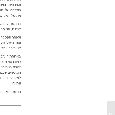
והפרחים. ‘האהב
השקטה שלו מכה 
את שלו. ואני 
בהמשך היום אנ
אנשים, אני מהר
ולאחר הפסקה – 
ואת ‘מישל’ של 
אני תוהה, ומב
בארוחת הערב צב
כמובן אני מבטי
“קורס בניסים”.
המוכיחים שבנתי
למקבל”. ניסים,
ונתינה.
המשך יבוא…..
נאות סמדר + עצות