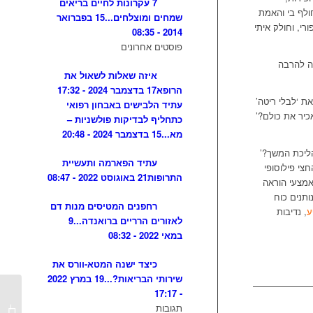
7 עקרונות לחיים בריאים
ולף בי והאמת
שמחים ומוצלחים...
15 בפברואר
רי, וחולק איתי
2014 - 08:35
פוסטים אחרונים
ה להרבה
איזה שאלות לשאול את
הרופא
17 בדצמבר 2024 - 17:32
ת ‘לבלי ריטה’
עתיד הלבישים באבחון רפואי
כיר את כולם?’
כתחליף לבדיקות פולשניות –
מא...
15 בדצמבר 2024 - 20:48
הליכת המשך?’
עתיד הפארמה ותעשיית
צי פילוסופי
התרופות
21 באוגוסט 2022 - 08:47
אמצעי הוראה
ותנים כוח
רחפנים המטיסים מנות דם
ע
, נדיבות
לאזורים הרריים ברואנדה...
9
במאי 2022 - 08:32
כיצד ישנה המטא-וורס את
שירותי הבריאות?...
19 במרץ 2022
- 17:17
מתניעי
תגובות