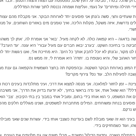
בדוק שהכל בסדר, מביטה על העץ שלנו, מפטפטת עם הצוות והצוות הסמוך. וכבר אנ
רי תהילה ומיתרים” על נעמי, ועליצות ושמחה נכנסת לתוך שורות המדללים.
ת שעתיים וחצי, סשה ג’ונתן אני פוסעים יחד לארוחת הבוקר. אני מקבלת מהם עצות
לים נדרשות, איזה משקל, מקלות הליכה, ואיך טומנים מים באזורים השחונים, על מ
רי.
שה בדאגה – היא קפואה כולה. לא לקחה מעיל. ‘בואי’ אני אומרת לה, ‘אתן לך משהו
 מביטה בי בחיוכה השקט. ‘בערב יבואו חברים עם מעיל עבורי’ היא עונה. ‘עד הערב?’ 
נו מקור, וג’ונתן לא יוכל לחבק אותך כל היום’. היא מחייכת אלי, ואנו ניגשות יחד לר
ר האהוב שלי, והיא נעטפת בו. ‘תודה’ היא אומרת לי, זה ממש נס.
את המזון בארוחת הבוקר השקטה. ובהפסקת תה בחצר השמשית והקפואה גם ענת ממל
בה לפעילות הלב. עוד נס? צירוף מקרים?
יינת – זמן לחזור למלאכה. אני מנסה למצוא את דרכי, ועיני מתלכדות בעינים רכות 
לל?’ הוא שואל אותי, אני נדה בראשי בחיוך, ‘לא יודעת בדיוק את הדרך’, אני משיבה לו
את המשפט, כי הוא אוחז בידי בחום, ומוביל אותי במבוך בין בתי הקיבוץ. ‘צבי’ הוא
 פוסעים בנחת ומשוחחים. המילים מתחברות למשפטים, ושנינו מגוללים חלקים מהסי
ש נרקם.
בעיני הוא זה שאני מובלת לשם בעדינות כשצבי אוחז בידי. עשרות שנים שאני מובילה
הו, ועוד כשמחזיקים בידי.
 בתחילת השורה, וחדוות הדילול נמשכת – מבלי משים אנו גם מלטפים את העצים, וה