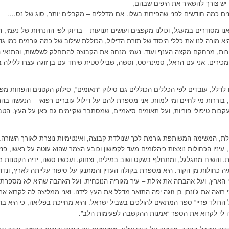
 יש צורך להשאיר את היפים שבהם,
ים כמה חודשים לפני שהפירות בשלו. אם מדללים – מקבלים יותר, סוג של נס….
נו מסודרים במעגל, וכולנו מקפצים ועושים תנועות – בדיוק לפי ההנחיות של נעמי,
יא מורה לנו את כללי היסוד של תורת הדילול, הכוללת שילוב של כמה גורמים כמו גוד
רות, מרחקם מקצה הענף ועוד. נעמי מנחה את הקבוצה להתחלק לשלשות, והתנאי ה
מכירים. אני עם הראל, סמינריסט, וסשה, שביליסטית שיחד עם בן זוגה עצרו ללילה ב
לדלל, עובדים לפי הכללים הכוללים גם סילוק “תאומים”, סילוק הקטנים והפחות מפות
 בוררות מי לחיים ומי למוות. אני מספרת להם על דילול עוברים רפואי – הנעשה בהרי
קבות טיפולי פוריות, ועל תאומים סיאמיים, שמסתבר שקיימים גם כאן על העץ. הט
ת, המשימה המשותפת גורמת לכך שנולדת קבוצה, ואינטימיות נוצרת לאורך השורה
 עיניו הכחולות נוצצות כיהלומים מעד לקפושון וכובע הצמר שהוא עוטה על ראשו, פני
ות. והשיח מתגלגל, ומתחלף בשקט ושוב במילים, וצחוק. ועכשיו סשה, ידיה הקטנות 
ה כחולות מן הקור. היא מספרת בקולה העדין והמתנגן על סיפור עלייתה לארץ, ונדו
ארץ, ועל אהבתה את אילת – עיר מגוריה הנוכחית. ועל האהבה שהיא לא מספרת 
רואה את ג’ונתן בן זוגה יפה התואר מדלל את העץ לידנו. ואני ממליצה לה לקרוא 
הרולד פריי” ספר המתאים להולכים בשביל ישראל. והיא מחייכת בפליאה, כי היא בד
 לי לקרוא את הספר “אמנות ההקשבה לפעימות הלב”.