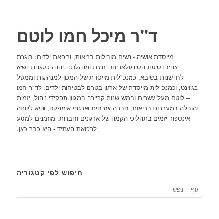
ד"ר מיכל חמו לוטם
מייסדת אושיה - נשים מובילות בריאות, ורופאת ילדים; בוגרת
אוניברסיטת הסינגולאריות. יזמית ומנהלת: כיהנה כסגנית נשיא
לחדשנות בשיבא, כמנכ"לית מייסדת של המכון למנהיגות וממשל
בג'וינט, וכמנכ"לית מייסדת של ארגון בטרם לבטיחות ילדים. לד"ר חמו
– לוטם מעל עשרים וחמש שנות קריירה במגוון תפקידי ניהול, יזמות
והובלה במערכות בריאות, חברה אזרחית וארגוני אימפקט, והיא ליוותה
אינספור יזמים בתהליכי הקמה של ארגונים וחברות. מוזמנים למסע
לרפואת העתיד - היא כבר כאן.
חיפוש לפי קטגוריה
חיפוש
לפי
קטגורי