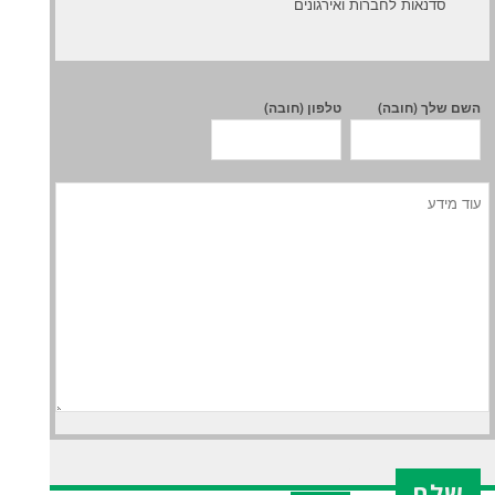
סדנאות לחברות ואירגונים
השם שלך (חובה)
טלפון (חובה)
X