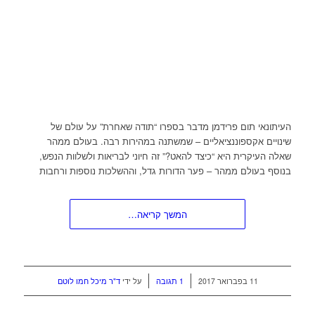
העיתונאי תום פרידמן מדבר בספרו “תודה שאחרת” על עולם של
שינויים אקספוננציאליים – שמשתנה במהירות רבה. בעולם ממהר
שאלה העיקרית היא “כיצד להאט?” זה חיוני לבריאות ולשלוות הנפש,
בנוסף בעולם ממהר – פער הדורות גדל, וההשלכות נוספות ורחבות
המשך קריאה…
/
/
11 בפברואר 2017
1 תגובה
על ידי
ד"ר מיכל חמו לוטם