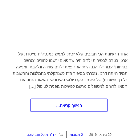
אחד הרעיונות הכי חביבים שלא זכיתי לממש כמנכ”לית מייסדת של
ארגון בטרם לבטיחות ילדים היה שרופאים ירשמו להורים “מרשם
בטיחות” עבור ילדיהם. הייתי אז רופאת ילדים צעירה ונלהבת, ומניעה
תמיד הייתה דרכי. נזכרתי בסיפור הזה כשנתקלתי בהמלצות (החשובות,
כל כך חשובות) של האיגוד הקרדיולוגי האירופאי. האיגוד הנחה את
רופאיו לרשום למטופלים מרשם לפעילות גופנית לטיפול […]
המשך קריאה…
/
/
20 בינואר 2019
2 תגובות
על ידי
ד"ר מיכל חמו לוטם