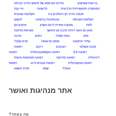
בריאות קשישים
החיים הם מסע של חיפוש הדרך הביתה
המהפכה התעשייתית הרביעית
חדשנות
חיי נצח
חכמה הדרך מן ההולכים בה
חקלאות אורגנית
חקלאות מקיימת
טכנולוגיות ברפואה
לנשום
לתת
מועצה אזורית דרום השרון
מיקרוביום
מעט מן האור דוחה הרבה מן החושך
מציאות מדומה
מתן
נאות סמדר
ניסים
נתינה
עתיד הרפואה
פוסט טראומה
פרמ-קלצ'ר
קיבוץ אקולוגי
רובוטים
ריבוט
רפואה
רפואה 3.0
רפואה אקספוננציאלית
רפואה
דיגיטלית
רפואה מדויקת
רפואה מותאמת אישית
רפואה פונקציונלית
רפואת אנטיאייג'ינג
רפואת
העתיד
שפע
תורת השפע
אתר מנהיגות ואושר
מה באתר?