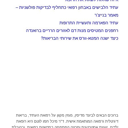
עתיד הלבישים באבחון רפואי כתחליף לבדיקות פולשניות –
מאמר בנייצ’ר
עתיד הפארמה ותעשיית התרופות
רחפנים המטיסים מנות דם לאזורים הרריים ברואנדה
כיצד ישנה המטא-וורס את שירותי הבריאות?
ברוכים הבאים לביונד מדיסין, מגזין מקוון על רפואת העתיד, בריאות
דיגיטלית ורפואה המותאמת אישית. ד"ר מיכל חמו לוטם היא רופאת
ילדים, יועצת אסטרטגית ומרצה המתמחה בחדשנות רפואית, ובהובלת