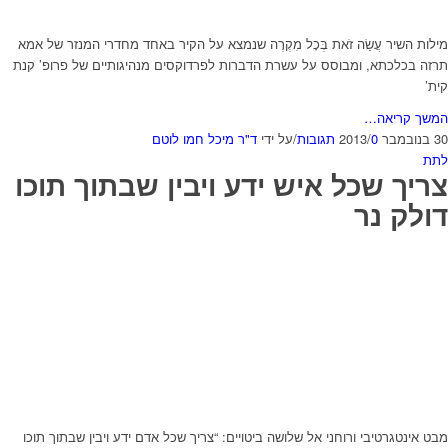
מילות השיר עֲשֵׂה זֹאת בְּכָל מִקְרֶה שנמצא על הקיר באחד מחדרי המנזר של אמא
תרזה בכלכתא, ומבוסס על עשרת הדברות לפרדוקסים מנהיגותיים של פרופ’ קנת
קית’
המשך קריאה…
30 בנובמבר 2013
0 תגובות
/
/
על ידי
ד"ר מיכל חמו לוטם
לתת
צריך שכל איש ידע ויבין שבתוך תוכו
דולק נר
מבט אינטגרטיבי ורוחני אל שלושה ביטויים: “צריך שכל אדם ידע ויבין שבתוך תוכו