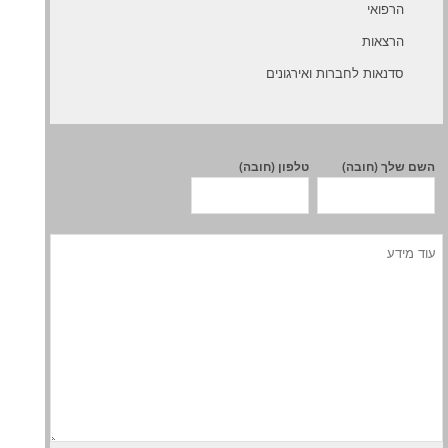
הרפואי
הרצאות
סדנאות לחברות ואירגונים
השם שלך (חובה)
טלפון (חובה)