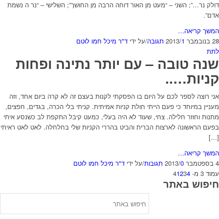
דולק נר…”; השני – “מעט מן האור דוחה הרבה מן החושך”; השלישי – “נר ה נשמת
אדם”.
המשך קריאה…
28 בנובמבר 2013
1 תגובה
/
/
על ידי
ד"ר מיכל חמו לוטם
לתת
שנה טובה – עם יותר נתינה ופחות
קניות…..
אני רוצה לספר לכם על היום בו הפסקתי לקנות בעצם זה לא קרה ביום אחד, וזה
מעניין במיוחד כי פעם הייתי חולת קניות אמיתית. קניתי בלי הכרה, בגדים, חפצים,
מתנות וחוזר חלילה. צחי, שעוד לא היה בעלי, כמעט קיבל התקפת לב כשנסע איתי
בפעם הראשונה לארצות הברית והביט בהררי הקניות שלי בחלחלה. לאט לאט ראיתי
[…]
המשך קריאה…
4 בספטמבר 2013
0 תגובות
/
/
על ידי
ד"ר מיכל חמו לוטם
עמוד 3 מ- 4
4
3
2
1
חיפוש באתר