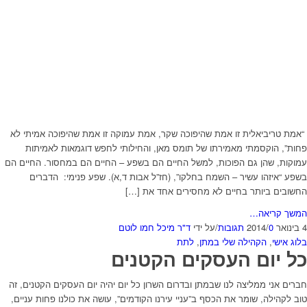
“אמת טריביאלית זו אמת שהיפוכה שקר, אמת עמוקה זו אמת שהיפוכה אמיתי לא
פחות”, הוקסמתי מאמירתו של תומס מאן, והחילותי לחפש דוגמאות לאמיתות
עמוקות, שהן גם הפוכות, למשל החיים הם בשפע – החיים הם במחסור. החיים הם
בשפע “איזהו עשיר – השמח בחלקו”, (חז”ל אבות ד,א). שפע פנימי: הדברים
החשובים ביותר בחיים לא מחסירים אחד את […]
המשך קריאה…
4 בינואר 2014
0 תגובות
/
/
על ידי
ד"ר מיכל חמו לוטם
בלוג אישי
,
הקהילה שלי במתן
,
לתת
כל יום העסקים הקטנים
חברים אני ממליצה לנו שבמתן ובדרום השרון כל יום יהיה יום העסקים הקטנים, זה
טוב לקהילה, שומר את הכסף ב”עניי עירנו הקודמים”, עושה את כולנו פחות עניים,