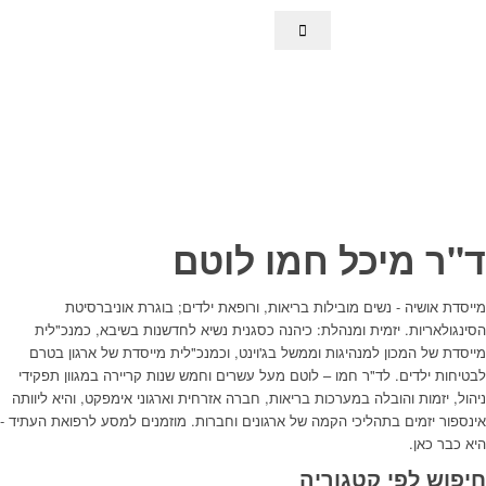
ד"ר מיכל חמו לוטם
מייסדת אושיה - נשים מובילות בריאות, ורופאת ילדים; בוגרת אוניברסיטת
הסינגולאריות. יזמית ומנהלת: כיהנה כסגנית נשיא לחדשנות בשיבא, כמנכ"לית
מייסדת של המכון למנהיגות וממשל בג'וינט, וכמנכ"לית מייסדת של ארגון בטרם
לבטיחות ילדים. לד"ר חמו – לוטם מעל עשרים וחמש שנות קריירה במגוון תפקידי
ניהול, יזמות והובלה במערכות בריאות, חברה אזרחית וארגוני אימפקט, והיא ליוותה
אינספור יזמים בתהליכי הקמה של ארגונים וחברות. מוזמנים למסע לרפואת העתיד -
היא כבר כאן.
חיפוש לפי קטגוריה