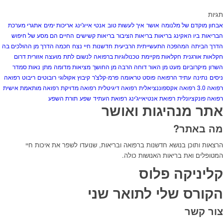
תגיות
אבחון מוקדם של מלנומה
אושר
איך לעשות טוב
אנטי אייג'ינג
אריכות ימים
אתגרי מערכת
הבריאות
ביו האקינג
בריאות
בריאות הציבור
בריאות קשישים
החיים הם מסע של חיפוש
הדרך הביתה
המהפכה התעשייתית הרביעית
חדשנות
חיי נצח
חכמה הדרך מן ההולכים בה
חקלאות אורגנית
חקלאות מקיימת
טכנולוגיות ברפואה
לנשום
לתת
מועצה אזורית דרום
השרון
מיקרוביום
מעט מן האור דוחה הרבה מן החושך
מציאות מדומה
מתן
נאות סמדר
ניסים
נתינה
עתיד הרפואה
פוסט טראומה
פרמ-קלצ'ר
קיבוץ אקולוגי
רובוטים
ריבוט
רפואה
רפואה 3.0
רפואה אקספוננציאלית
רפואה דיגיטלית
רפואה מדויקת
רפואה מותאמת אישית
רפואה פונקציונלית
רפואת אנטיאייג'ינג
רפואת העתיד
שפע
תורת השפע
אתר מנהיגות ואושר
מה באתר?
הרצאות ותוכן בנושא חדשנות ברפואה ובריאות, שנועדו לשפר את איכות חיי
המטופלים ואת בריאות האנושות כולה.
קליניקה פלוס
הקורס שלי לתואר שני
צור קשר