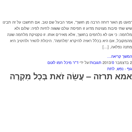
“מעט מן האור דוחה הרבה מן חושך“, אמר הבעל שם טוב. אם תחשבו על זה תבינו
שיש שתי סיבות מצוינות מדוע זו תפיסת עולם ששווה לחיות לפיה: שלום ולא
מלחמה: כי אנו לא נלחמים בחושך, אלא מאירים אותו. זו טקטיקת מלחמה שונה
מהמקובל, אם היא בכלל ראויה להיקרא “מלחמה”. היכולת להאיר ולהיטיב היא
מתנה נפלאה, […]
המשך קריאה…
2 בדצמבר 2013
0 תגובות
/
/
על ידי
ד"ר מיכל חמו לוטם
גוף - נפש
,
לתת
אמא תרזה – עֲשֵׂה זֹאת בְּכָל מִקְרֶה