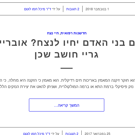
/
/
1 בנובמבר 2018
2 תגובות
על ידי
ד"ר מיכל חמו לוטם
חדשנות רפואית
,
חיי נצח
 בני האדם יחיו לנצח? אובריי
גריי חושב שכן
 הוא חוקר זיקנה המאמין באריכות חים רדיקלית. הוא מאמין כי הזקנה היא מחלה, כי ה
נזק פיסיקלי ברמת התא או ברמה המולקולרית, ושניתן להאט את יצירת הנזקים הללו
המשך קריאה…
/
/
25 בפברואר 2017
2 תגובות
על ידי
ד"ר מיכל חמו לוטם