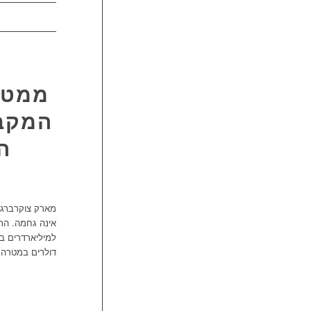
המקבי
ה
מארק צוקרברג ה
אינה גחמה. התא
למיליארדרים ב
דולרים במטרה 