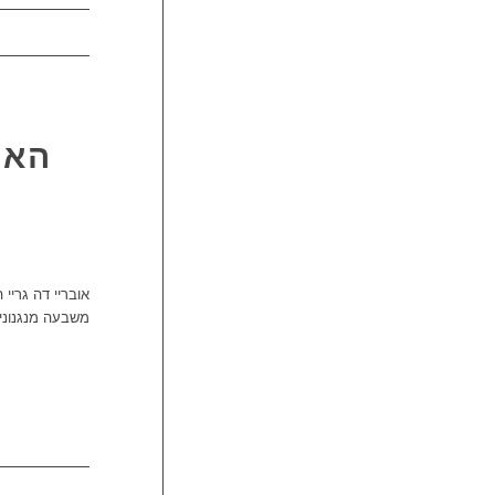
האם
אובריי דה גריי
משבעה מנגנוני 