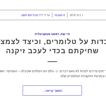
/
/
1 ביוני 2019
0 תגובות
על ידי
ד"ר מיכל חמו לוטם
חיי נצח
,
רפואה פונקציונלית
בדות על טלומרים, וכיצד לצמצ
שחיקתם בכדי לעכב זיקנה
על מנת שנאריך ימים צריכים לקרות לא מעט דברים. כ- 25% הם הקלפים שקיבלנו –
 ובמניעת התקצרות הטלומרים שלנו
המשך קריאה…