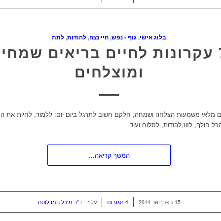
בלוג אישי
,
גוף - נפש
,
חיי נצח
,
להודות
,
לתת
7 עקרונות לחיים בריאים שמחי
ומוצלחים
יים מלאי משמעות הצלחה ושמחה, חלקם חשוב לתרגל ביום יום: ללמוד, לחיות את ה
כל חולף, לזוז,להודות, לסלוח ועוד
המשך קריאה…
/
/
15 בפברואר 2014
4 תגובות
על ידי
ד"ר מיכל חמו לוטם