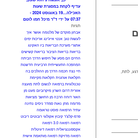
עדיף לקחת במסגרת שעות
האכילה...
19 באוגוסט 2024 -
07:37 על ידי ד"ר מיכל חמו לוטם
תגיות
ם
אבחון מוקדם של מלנומה
אושר
איך
לעשות טוב
אנטי אייג'ינג
אריכות ימים
אתגרי מערכת הבריאות
ביו האקינג
בריאות
בריאות הציבור
בריאות קשישים
החיים הם מסע של חיפוש הדרך הביתה
המהפכה התעשייתית הרביעית
חדשנות
חיי נצח
חכמה הדרך מן ההולכים בה
רגע, לתת,
חקלאות אורגנית
חקלאות מקיימת
טכנולוגיות ברפואה
לנשום
לתת
מועצה
אזורית דרום השרון
מיקרוביום
מעט מן
האור דוחה הרבה מן החושך
מציאות
מדומה
מתן
נאות סמדר
ניסים
נתינה
עתיד הרפואה
פוסט טראומה
פרמ-קלצ'ר
קיבוץ אקולוגי
רובוטים
ריבוט
רפואה
רפואה 3.0
רפואה
אקספוננציאלית
רפואה דיגיטלית
רפואה מדויקת
רפואה מותאמת אישית