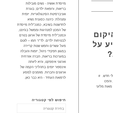
מייסדת אושיה - נשים מובילות
בריאות, ורופאת ילדים; בוגרת
אוניברסיטת הסינגולאריות. יזמית
ומנהלת: כיהנה כסגנית נשיא
לחדשנות בשיבא, כמנכ"לית מייסדת
של המכון למנהיגות וממשל בג'וינט,
H – איך היקום
וכמנכ"לית מייסדת של ארגון בטרם
לבטיחות ילדים. לד"ר חמו – לוטם
ע על
מעל עשרים וחמש שנות קריירה
?
במגוון תפקידי ניהול, יזמות והובלה
במערכות בריאות, חברה אזרחית
וארגוני אימפקט, והיא ליוותה
אינספור יזמים בתהליכי הקמה של
ארגונים וחברות. מוזמנים למסע
י חדש. זו
לרפואת העתיד - היא כבר כאן.
והפכו
אות מליוני
חיפוש לפי קטגוריה
חיפוש
לפי