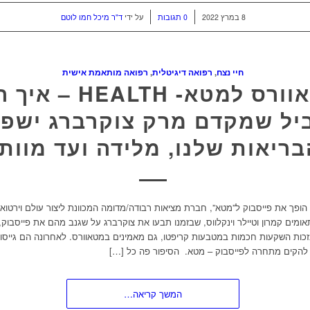
/
/
8 במרץ 2022
0 תגובות
על ידי
ד"ר מיכל חמו לוטם
חיי נצח
,
רפואה דיגיטלית
,
רפואה מותאמת אישית
ממטאוורס למטא- EALTH
ל שמקדם מרק צוקרברג ישפי
בריאות שלנו, מלידה ועד מוות
ופך את פייסבוק ל”מטא”, חברת מציאות רבודה/מדומה המכוונת ליצור עולם וירטואל
ומים קמרון וטיילר וינקלווס, שבזמנו תבעו את צוקרברג על שגנב מהם את פייסבוק, 
זכות השקעות חכמות במטבעות קריפטו, גם מאמינים במטאוורס. לאחרונה הם גייסו מ
להקים מתחרה לפייסבוק – מטא. הסיפור פה כל […]
המשך קריאה…