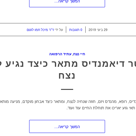
המשך קריאה…
/
/
29 ביוני 2019
0 תגובות
על ידי
ד"ר מיכל חמו לוטם
חיי נצח
,
עתיד הרפואה
ר דיאמנדיס מתאר כיצד נגיע ל
נצח
דיס, רופא, מהנדס ויזם, חוזה שנחיה לנצח, ומתאר כיצד אבחון מוקדם, מניעה מותא
ן תאי גזע יאריכו את תוחלת החיים עוד ועוד.
המשך קריאה…