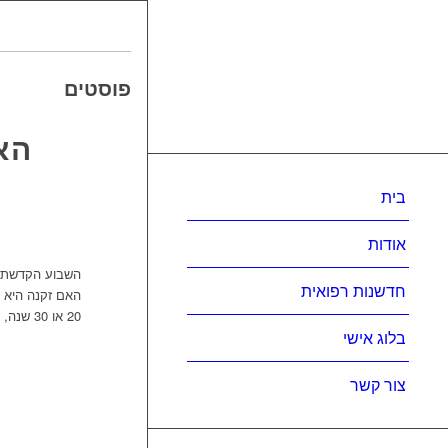
פוסטים
הא
בית
אודות
השבוע הקדשתי 
חדשנות רפואית
האם זקנה היא מ
20 או 30 שנה, רוב מכריע של רופאים וחוקרים היה אומר ‘ודאי שמדובר בתהליך נורמלי וטבעי’. […]
בלוג אישי
צור קשר