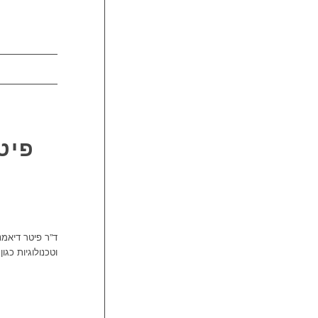
פיט
ד”ר פיטר דיאמנ
וטכנולוגיות כגו