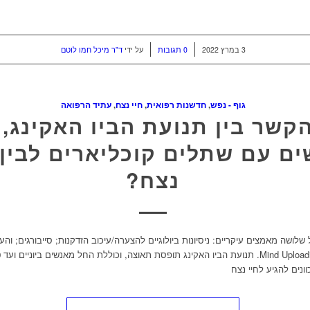
/
/
3 במרץ 2022
0 תגובות
על ידי
ד"ר מיכל חמו לוטם
גוף - נפש
,
חדשנות רפואית
,
חיי נצח
,
עתיד הרפואה
קשר בין תנועת הביו האקינג, 
ם עם שתלים קוכליארים לבין 
נצח?
ל שלושה מאמצים עיקריים: ניסיונות ביולוגיים להצערה/עיכוב הזדקנות; סייבורגים; ו
למחשב, או Mind Uploading. תנועת הביו האקינג תופסת תאוצה, וכוללת החל מאנשים ביוניים ו
ונים להגיע לחיי נצח