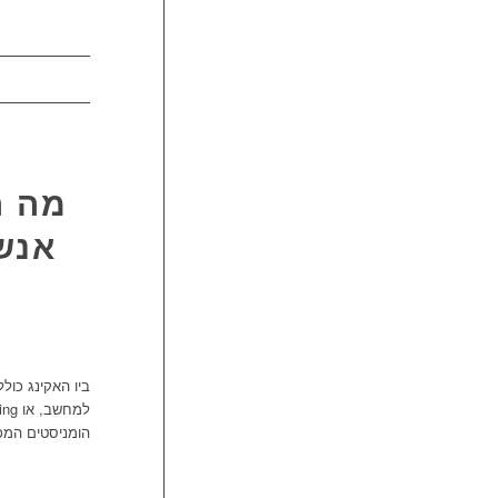
מה ה
אנשי
ביו האקינג כול
הומניסטים המכו