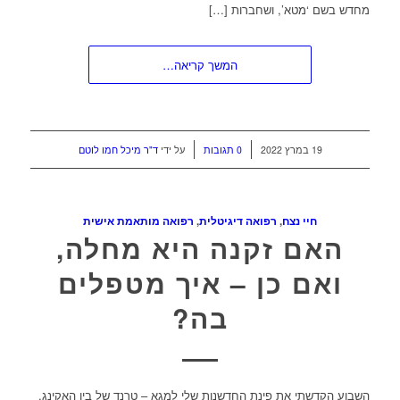
מחדש בשם ‘מטא’, ושחברות […]
המשך קריאה…
/
/
19 במרץ 2022
0 תגובות
על ידי
ד"ר מיכל חמו לוטם
חיי נצח
,
רפואה דיגיטלית
,
רפואה מותאמת אישית
האם זקנה היא מחלה,
ואם כן – איך מטפלים
בה?
השבוע הקדשתי את פינת החדשנות שלי למגא – טרנד של ביו האקינג,