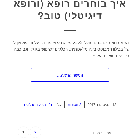
איך בוחרים רופא (ורופא
דיגיטלי) טוב?
רשימת האתרים בהם תוכלו לקבל מידע רפואי מהימן, על הרופא און לין
של בבילון המבוסס בינה מלאכותית, הכללים לשימוש בגוגל, וגם כמה
חידושים תוצרת הארץ
המשך קריאה…
/
/
12 בספטמבר 2017
2 תגובות
על ידי
ד"ר מיכל חמו לוטם
2
1
עמוד 1 מ- 2