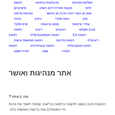
חקלאות מקיימת
טכנולוגיות ברפואה
לנשום
לתת
מועצה אזורית דרום השרון
מיקרוביום
מעט מן האור דוחה הרבה מן החושך
מציאות מדומה
מתן
נאות סמדר
ניסים
נתינה
עתיד הרפואה
פוסט טראומה
פרמ-קלצ'ר
קיבוץ אקולוגי
רובוטים
ריבוט
רפואה
רפואה 3.0
רפואה אקספוננציאלית
רפואה
דיגיטלית
רפואה מדויקת
רפואה מותאמת אישית
רפואה פונקציונלית
רפואת אנטיאייג'ינג
רפואת
העתיד
שפע
תורת השפע
אתר מנהיגות ואושר
מה באתר?
הרצאות ותוכן בנושא חדשנות ברפואה ובריאות, שנועדו לשפר את איכות
חיי המטופלים ואת בריאות האנושות כולה.