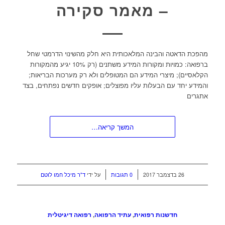
– מאמר סקירה
מהפכת הדאטה והבינה המלאכותית היא חלק מהשינוי הדרמטי שחל
ברפואה: כמויות ומקורות המידע משתנים (רק 10% יגיע מהמקורות
הקלאסיים); מיצרי המידע הם המטופלים ולא רק מערכות הבריאות;
והמידע יחד עם הבעלות עליו מפוצלים; אופקים חדשים נפתחים, בצד
אתגרים
המשך קריאה…
/
/
26 בדצמבר 2017
0 תגובות
על ידי
ד"ר מיכל חמו לוטם
חדשנות רפואית
,
עתיד הרפואה
,
רפואה דיגיטלית