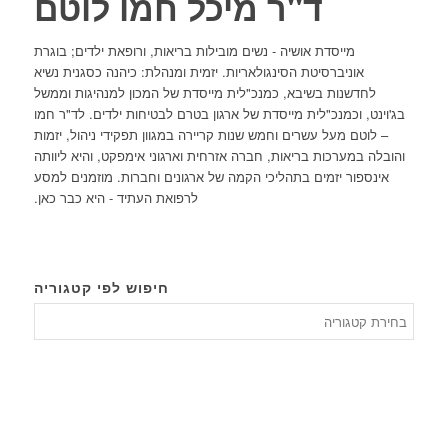
ד"ר מיכל חמו לוטם
מייסדת אושיה - נשים מובילות בריאות, ורופאת ילדים; בוגרת
אוניברסיטת הסינגולאריות. יזמית ומנהלת: כיהנה כסגנית נשיא
לחדשנות בשיבא, כמנכ"לית מייסדת של המכון למנהיגות וממשל
בג'וינט, וכמנכ"לית מייסדת של ארגון בטרם לבטיחות ילדים. לד"ר חמו
– לוטם מעל עשרים וחמש שנות קריירה במגוון תפקידי ניהול, יזמות
והובלה במערכות בריאות, חברה אזרחית וארגוני אימפקט, והיא ליוותה
אינספור יזמים בתהליכי הקמה של ארגונים וחברות. מוזמנים למסע
לרפואת העתיד - היא כבר כאן.
חיפוש לפי קטגוריה
חיפוש
לפי
קטגורי