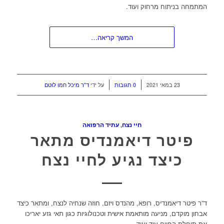
המתמחה בניתוח מרחוק ועוד.
המשך קריאה…
/
/
23 במאי 2021
0 תגובות
על ידי
ד"ר מיכל חמו לוטם
חיי נצח
,
עתיד הרפואה
פיטר דיאמנדיס מתאר
כיצד נגיע לחיי נצח
ד”ר פיטר דיאמנדיס, רופא, מהנדס ויזם, חוזה שנחיה לנצח, ומתאר כיצד
אבחון מוקדם, מניעה מותאמת אישית וטכנולוגיות כגון תאי גזע יאריכו
את תוחלת החיים עוד ועוד.