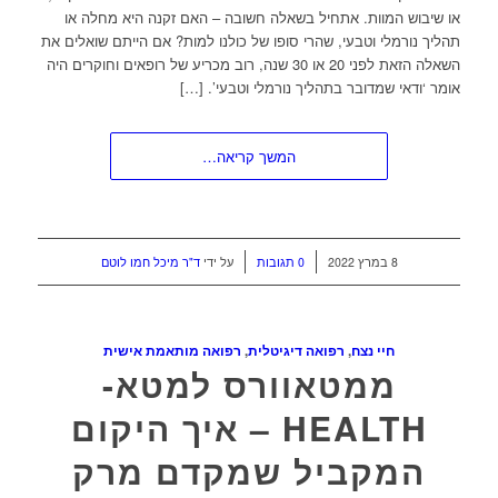
או שיבוש המוות. אתחיל בשאלה חשובה – האם זקנה היא מחלה או
תהליך נורמלי וטבעי, שהרי סופו של כולנו למות? אם הייתם שואלים את
השאלה הזאת לפני 20 או 30 שנה, רוב מכריע של רופאים וחוקרים היה
אומר ‘ודאי שמדובר בתהליך נורמלי וטבעי’. […]
המשך קריאה…
/
/
8 במרץ 2022
0 תגובות
על ידי
ד"ר מיכל חמו לוטם
חיי נצח
,
רפואה דיגיטלית
,
רפואה מותאמת אישית
ממטאוורס למטא-
HEALTH – איך היקום
המקביל שמקדם מרק