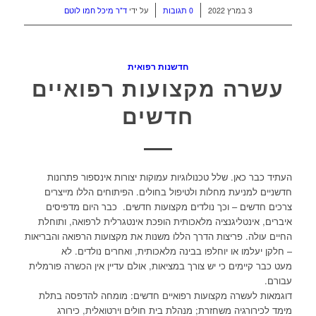
/
/
3 במרץ 2022
0 תגובות
על ידי
ד"ר מיכל חמו לוטם
חדשנות רפואית
עשרה מקצועות רפואיים
חדשים
העתיד כבר כאן. שלל טכנולוגיות עמוקות יצורות אינספור פתרונות
חדשניים למניעת מחלות ולטיפול בחולים. הפיתוחים הללו מייצרים
צרכים חדשים – וכך נולדים מקצועות חדשים. כבר היום מדפיסים
איברים, אינטליגנציה מלאכותית הופכת אינטגרלית לרפואה, ותוחלת
החיים עולה. פריצות הדרך הללו משנות את מקצועות הרפואה והבריאות
– חלקן יעלמו או יוחלפו בבינה מלאכותית, ואחרים נולדים. לא
מעט כבר קיימים כי יש צורך במציאות, אולם עדיין אין הכשרה פורמלית
עבורם.
דוגמאות לעשרה מקצועות רפואיים חדשים: מומחה להדפסה בתלת
מימד לכירורגיה משחזרת; מנהלת בית חולים וירטואלית, כירורג