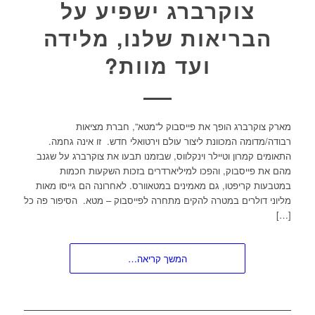
צוקרברג ישפיע על
הבריאות שלנו, מלידה
ועד מוות?
מארק צוקרברג הופך את פייסבוק ל”מטא”, חברת מציאות
רבודה/מדומה המכוונת ליצור עולם וירטואלי חדש. זו אינה גחמה.
התאומים קמרון וטיילר וינקלווס, שבזמנו תבעו את צוקרברג על שגנב
מהם את פייסבוק, והפכו למיליארדרים בזכות השקעות חכמות
במטבעות קריפטו, גם מאמינים במטאוורס. לאחרונה הם גייסו מאות
מליוני דולרים במטרה להקים מתחרה לפייסבוק – מטא. הסיפור פה כל
[…]
המשך קריאה…