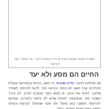
תספורת ראשונה לפעוטה נעשית על גדות הגנגס בהרידואר – עיר ששמה “שער
לקדושה”
החיים הם מסע ולא יעד
אנו מורגלים להציב
יעדים ומטרות
, זה חשוב בניהול ובמנהיגות והובלת
תהליכים. אבל חשוב לא פחות, וכנראה יותר, לדעת להרפות, לשחרר
שליטה, לחיות את הרגע. זה ממש הפוך מהצבת יעדים. לכן הדרך
חשובה יותר מהפסגות, למרות שהיא לא קיימת בלעדיהן. ואפרופו
“להרפות” תחשבו כמה סימלי ולא מקרי שהמילה להרפות והמילה
רפואה באות מאותו השורש, “רפא”.