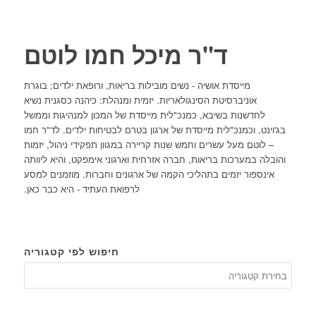
ד"ר מיכל חמו לוטם
מייסדת אושיה - נשים מובילות בריאות, ורופאת ילדים; בוגרת
אוניברסיטת הסינגולאריות. יזמית ומנהלת: כיהנה כסגנית נשיא
לחדשנות בשיבא, כמנכ"לית מייסדת של המכון למנהיגות וממשל
בג'וינט, וכמנכ"לית מייסדת של ארגון בטרם לבטיחות ילדים. לד"ר חמו
– לוטם מעל עשרים וחמש שנות קריירה במגוון תפקידי ניהול, יזמות
והובלה במערכות בריאות, חברה אזרחית וארגוני אימפקט, והיא ליוותה
אינספור יזמים בתהליכי הקמה של ארגונים וחברות. מוזמנים למסע
לרפואת העתיד - היא כבר כאן.
חיפוש לפי קטגוריה
חיפוש
לפי
קטגורי