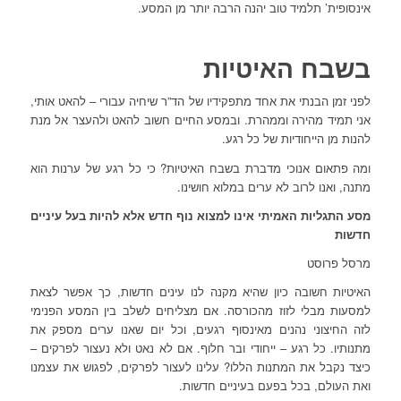
אינסופית’ תלמיד טוב יהנה הרבה יותר מן המסע.
בשבח האיטיות
לפני זמן הבנתי את אחד מתפקידיו של הד”ר שיחיה עבורי – להאט אותי,
אני תמיד מהירה וממהרת. ובמסע החיים חשוב להאט ולהעצר אל מנת
להנות מן הייחודיות של כל רגע.
ומה פתאום אנוכי מדברת בשבח האיטיות? כי כל רגע של ערנות הוא
מתנה, ואנו לרוב לא ערים במלוא חושינו.
מסע התגליות האמיתי אינו למצוא נוף חדש אלא להיות בעל עיניים
חדשות
מרסל פרוסט
האיטיות חשובה כיון שהיא מקנה לנו עינים חדשות, כך אפשר לצאת
למסעות מבלי לזוז מהכורסה. אם מצליחים לשלב בין המסע הפנימי
לזה החיצוני נהנים מאינסוף רגעים, וכל יום שאנו ערים מספק את
מתנותיו. כל רגע – ייחודי ובר חלוף. אם לא נאט ולא נעצור לפרקים –
כיצד נקבל את המתנות הללו? עלינו לעצור לפרקים, לפגוש את עצמנו
ואת העולם, בכל בפעם בעיניים חדשות.