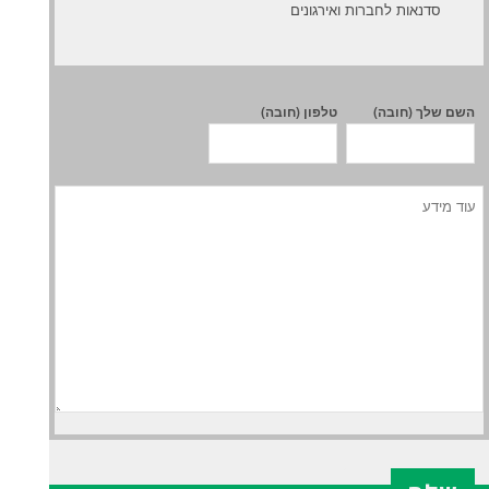
סדנאות לחברות ואירגונים
השם שלך (חובה)
טלפון (חובה)
X