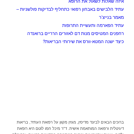
איזה שאלות לשאול את הרופא
עתיד הלבישים באבחון רפואי כתחליף לבדיקות פולשניות –
מאמר בנייצ’ר
עתיד הפארמה ותעשיית התרופות
רחפנים המטיסים מנות דם לאזורים הרריים ברואנדה
כיצד ישנה המטא-וורס את שירותי הבריאות?
ברוכים הבאים לביונד מדיסין, מגזין מקוון על רפואת העתיד, בריאות
דיגיטלית ורפואה המותאמת אישית. ד"ר מיכל חמו לוטם היא רופאת