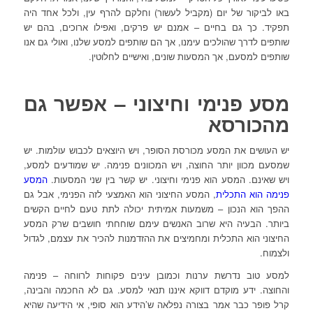
באו לביקור של יום (מקביל לעשור) וחלקם להרף עין, ולכל אחד היה
תפקיד. כך גם בחיים – אמנם יש פרקים, ואפילו ארוכים, בהם יש
שותפים לדרך שהולכים עימנו, אך הם שותפים למסע שלנו, ואולי גם אנו
שותפים למסעם, אך המסעות שונים, ואישיים לחלוטין.
מסע פנימי וחיצוני – אפשר גם
מהכורסא
יש העושים את המסע מכורסת הסופר, ויש היוצאים לכבוש עולמות. יש
שמסעם מכוון יותר החוצה, ויש המכוונים פנימה. יש שמודעים למסע,
ויש שאינם. המסע הוא פנימי וחיצוני. יש קשר בין שני המסעות.
המסע
פנימה הוא התכלית
, המסע החיצוני הוא האמצעי לזה הפנימי, אבל גם
ההפך הוא הנכון – משמעות אמיתית יכולה לתת טעם לחיים הקשים
ביותר. הבעיה היא שרוב האנשים עימם שוחחתי חושבים שרק המסע
החיצוני הוא התכלית ומחמיצים את ההזדמנות להכיר את עצמם, לגדול
ולצמוח.
למסע טוב נדרשת ערנות וכמובן עינים פקוחות לרווחה – פנימה
והחוצה. ידע מוקדם דווקא איננו תנאי למסע. גם לא החכמה והבינה,
קרל פופר כבר אמר בצורה נפלאה ש’הידע הוא סופי, אי הידיעה שהיא