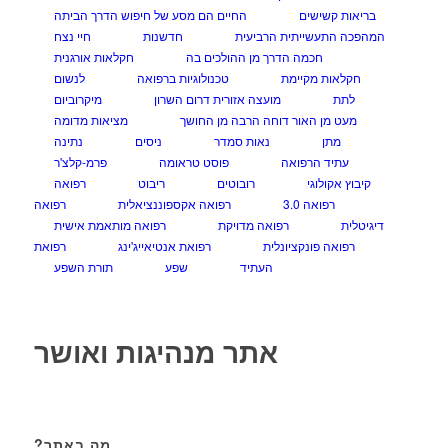
בריאות קשישים
החיים הם מסע של חיפוש הדרך הביתה
המהפכה התעשייתית הרביעית
חדשנות
חיי נצח
חכמה הדרך מן ההולכים בה
חקלאות אורגנית
חקלאות מקיימת
טכנולוגיות ברפואה
לנשום
לתת
מועצה אזורית דרום השרון
מיקרוביום
מעט מן האור דוחה הרבה מן החושך
מציאות מדומה
מתן
נאות סמדר
ניסים
נתינה
עתיד הרפואה
פוסט טראומה
פרמ-קלצ'ר
קיבוץ אקולוגי
רובוטים
ריבוט
רפואה
רפואה 3.0
רפואה אקספוננציאלית
רפואה
דיגיטלית
רפואה מדויקת
רפואה מותאמת אישית
רפואה פונקציונלית
רפואת אנטיאייג'ינג
רפואת
העתיד
שפע
תורת השפע
אתר מנהיגות ואושר
מה באתר?