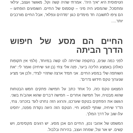
הטיפוסית היא “איך היה”. אמרתי שהיה קשה וקל, מאושר ועצוב, עילאי
ומתסכל, שהמסע היה מיני – קוסמוס של החיים. השומעים הופתעו –
הם ציפו לתשובה חד מימדים כגון “מדהים ונפלא”, אבל החיים מורכבים
יותר….
החיים הם מסע של חיפוש
הדרך הביתה
לפני כמה שנים, בתקופה שהייתה לנו קשה במיוחד, (ולמי אין תקופות
כאלה) באמצע הליכה ביער, פנה אלי צחי (בן זוגי שיחיה) ואמר לי: “את
השותפה שלי במסע החיים. אני תמיד ארצה שתהיי לצידי, ולכן אני מציע
שנערוך טקס חידוש נדרים”.
המצאנו טקס כזה, כל אחד כתב על חמישה פתקים חמש הבטחות
שהוא מבטיח, ועל חמישה אחרים – חמישה דברים שהוא אוהב/ת בשני.
הגשנו את הפתקים בטקס שערכנו, והרגע הזה נחרט לעד בזכרוני. צחי,
הד”ר שיחיה, שותף למסע חיי. הטקס הזה היווה נקודת מפנה, יחסינו
עלו שוב על דרך המלך.
המשפט של אהובי נכון, החיים הם אכן מסע. יש רגעים מקסימים, ויש
קשים. יש אור וצל, שמחה ועצב, בהירות ובלבול.