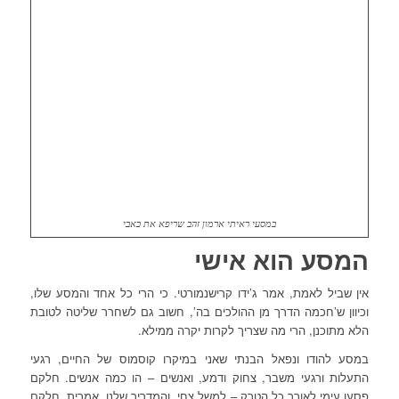
במסעי ראיתי ארמון זהב שריפא את כאבי
המסע הוא אישי
אין שביל לאמת, אמר ג’ידו קרישנמורטי. כי הרי כל אחד והמסע שלו,
וכיוון ש’חכמה הדרך מן ההולכים בה’, חשוב גם לשחרר שליטה לטובת
הלא מתוכנן, הרי מה שצריך לקרות יקרה ממילא.
במסע להודו ונפאל הבנתי שאני במיקרו קוסמוס של החיים, רגעי
התעלות ורגעי משבר, צחוק ודמע, ואנשים – הו כמה אנשים. חלקם
פסעו עימי לאורך כל הטרק – למשל צחי, והמדריך שלנו, אמרית. חלקם