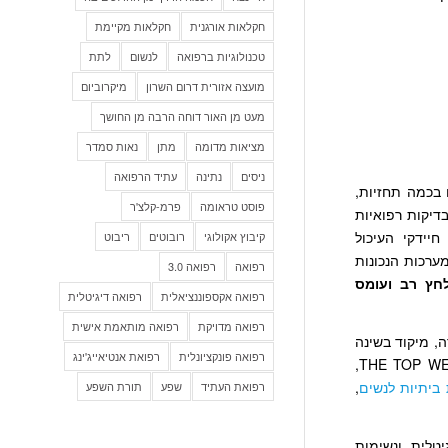
חקלאות אורגנית
חקלאות מקיימת
טכנולוגיות ברפואה
לנשום
לתת
מועצה אזורית דרום השרון
מיקרוביום
מעט מן האור דוחה הרבה מן החושך
מציאות מדומה
מתן
נאות סמדר
ניסים
נתינה
עתיד הרפואה
ו בכמה תחזיות,
פוסט טראומה
פרמ-קלצ'ר
בדיקות רפואיות
חיידקי העיכול
קיבוץ אקולוגי
רובוטים
ריבוט
ערכות הנכונות
רפואה
רפואה 3.0
לחץ רב ועומס
רפואה אקספוננציאלית
רפואה דיגיטלית
רפואה מדויקת
רפואה מותאמת אישית
, מיקוד בשינה
רפואה פונקציונלית
רפואת אנטיאייג'ינג
של 12 טרנדים – THE TOP WELLNESS TRENDS OF 2019 ARE HERE,
 ביתיות לנשים
,
רפואת העתיד
שפע
תורת השפע
טלית, ונשימות