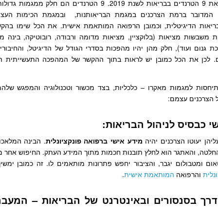
ניסחתי עבורכם את 9 הטרנדים בבריאות לשנת 2019. 9 הטרנדים הם חלק 
המדובר ברמת הצרכנים במגמת הבריאותנות, ובמגמת הכימות העצמי
ות משבשות מציאות (בלוקציין, מציאות מדומה ורבודה, רובוטיקה, בינה מ
כת גנום ועוד), חלק מהן יהיו מהפכות בסדרי הגודל של הדיגיטל, והחיבורים
ים. לכן את הכל כמובן יש לראות בתוך ההקשר של המהפכה התעשייתית ה
יחסות למגמות מאקרו – כלכליות, בצד מכשור וטכנולוגיה והמפגש שלהם
 הצרכנים עצמם:
יהן יעוטו הצרכנים יהיה
מידע אישי ברפואה פונקציונלית
. הבינה המלאכו
חלטה, והאתגר הוא לחלץ תובנות חכמות מתוך המידע העתק. החיפוש אחר מיד
טאום ומטבולום יגבר, והציבור יחפש פתרונות מותאמים לו. זה כמובן ימש
נלית
והרפואה
המותאמת אישית
.
 דרך בסנסורים ובאינטרנט של הבריאות – המעבר