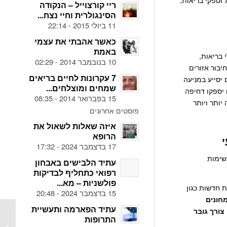
וספקי בריאות,
ריי קורצוייל – הנקודה
הסינגולרית וחיי נצח...
11 ביולי 2015 - 22:14
כאשר אהבתי את עצמי
באמת
: מיקרוסופט גוגל, אפל, פייסבוק אמזון יבמ במערב, Baidu, עלי בריאות,
10 בנובמבר 2014 - 02:29
יבור אזורים
7 עקרונות לחיים בריאים
 יסייע במניעה
שמחים ומוצלחים...
ו יספקו דחיפה
15 בפברואר 2014 - 08:35
יותר ויותר
פוסטים אחרונים
איזה שאלות לשאול את
הרופא
17 בדצמבר 2024 - 17:32
שימות
עתיד הלבישים באבחון
רפואי כתחליף לבדיקות
פולשניות – מא...
ת חדשות כגון
15 בדצמבר 2024 - 20:48
חונים
עתיד הפארמה ותעשיית
צורך גובר
סיכום 
התרופות
העתיד,