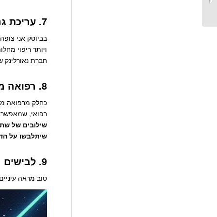
לכם ומהנה...
7. עריכת גנום תיכנס לשוק:
ויותר ריפוי מחל
חברת נאורלינק ש
8. רפואה מנבאת ומניעה מותאמת אישית
כחלק מרפואה מ
רפואי, שמאפשר אבחון 
שיתלבשו על הדי
9. לבישים רובוטיים – יתנו בוסט לתנועה אורגנית שלנו
טוב מראה עיניים – ראו המגמה של Clothing