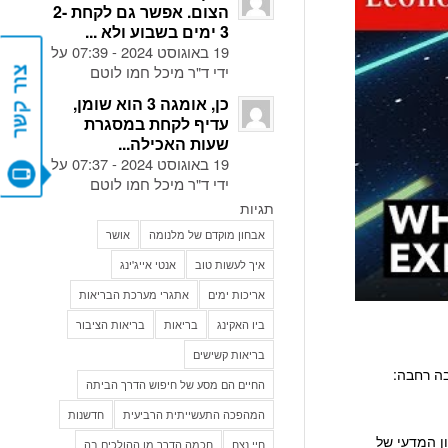
הצום. אפשר גם לקחת 2-
3 ימים בשבוע ולא ...
19 באוגוסט 2024 - 07:39 על
ידי ד"ר מיכל חמו לוטם
צור קשר
כן, אומגה 3 הוא שומן,
עדיף לקחת במסגרת
שעות האכילה...
19 באוגוסט 2024 - 07:37 על
ידי ד"ר מיכל חמו לוטם
תגיות
אבחון מוקדם של מלנומה
אושר
איך לעשות טוב
אנטי אייג'ינג
אריכות ימים
אתגרי מערכת הבריאות
ביו האקינג
בריאות
בריאות הציבור
בריאות קשישים
החיים הם מסע של חיפוש הדרך הביתה
המהפכה התעשייתית הרביעית
חדשנות
ן המדעי של
חיי נצח
חכמה הדרך מן ההולכים בה