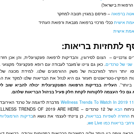
רפואית בישראל)
טה ברפואה
– פורסם במגזין תנובה למחקר
אמת אישית
ככלי מרכזי ברפואה מנבאת ורפואת העתיד
אמת אישית
ף לתחזיות בריאות:
ים צרכניים – הצום לסירוגין, והבדיקות לרפואה פונקציונלית, והן אכן חזר
שני של טרנדים
. כאן גם ציינו ש’מעבר לעבודה עם רופא פונקציונלי מקצועי 
כנסו יותר ויותר למורכבות של משק ההורמונים שלנו. למידת מכונה של 
מות המיקרו-נוטריאנטים תעזור גם היא לנהל את הבריאות שלנו למקד את המ
ביותר”.
העלייה בבדיקות הרפואה הפונקציונלית יכולה להביא שוב ל
א גם כלי העצמה ללקוחות לקחת חלק פעיל בניהול הבריאות שלהם.
11 Wellness Trends To Watch In 2019
מדברת לדוגמה על טרנד האירובדה
ניתוח
הבא
ת
החזרה לשפיות בבריאות
, כן ציינתי לעצמי את נושא ה
בדיקות הורמונליות
חבי בריאות כמו we Live
.
באה צופה בין היתר עליה בחשיבות הבריאות במקומות עבודה, בריאות דיגי