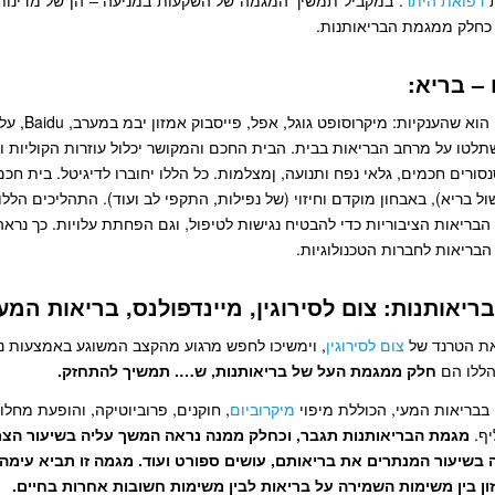
ת
רפואת היתר
. במקביל תמשיך המגמה של השקעות במניעה – הן של מדינות 
 כחלק ממגמת הבריאותנות.
דבר נוסף שנראה הוא שהענקיות
תלטו על מרחב הבריאות בבית. הבית החכם והמקושר יכלול עוזרות הקוליות וח
סורים חכמים, גלאי נפח ותנועה, ןמצלמות. כל הללו יחוברו לדיגיטל. בית חכם
ול בריא), באבחון מוקדם וחיזוי (של נפילות, התקפי לב ועוד). התהליכים הלל
בריאות הציבוריות כדי להבטיח נגישות לטיפול, וגם הפחתת עלויות. כך נראה 
הבריאות לחברות הטכנולוגיות.
את הטרנד של
צום לסירוגין
, וימשיכו לחפש מרגוע מהקצב המשוגע באמצעות נ
 הללו הם
חלק ממגמת העל של בריאותנות, ש…. תמשיך להתחזק.
 בבריאות המעי, הכוללת מיפוי
מיקרוביום
, חוקנים, פרוביוטיקה, והופעת מחלו
יף.
מגמת הבריאותנות תגבר, וכחלק ממנה נראה המשך עליה בשיעור הצמ
ה בשיעור המנתרים את בריאותם, עושים ספורט ועוד. מגמה זו תביא עימה 
ון בין משימות השמירה על בריאות לבין משימות חשובות אחרות בחיים.