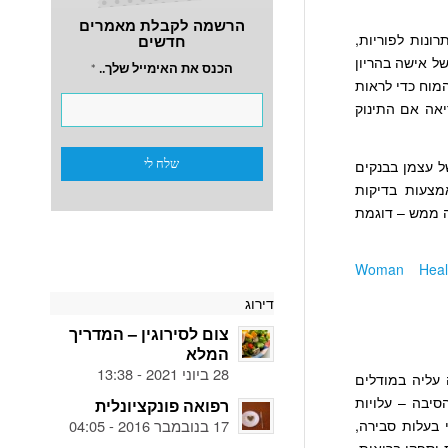
הרשמה לקבלת מאמרים
רונות לפוריות,
חדשים
של אישה בהריון
הכנס את האימייל שלך..
*
מוח כדי לראות
יאה אם התינוק
של עצמן בבנקים
באמצעות בדיקות
 אבחון אלא לעריכה ממש – דוגמת
Woman Heal
דירוג
צום לסירוגין – המדריך
המלא
28 ביוני 2021 - 13:38
 קרי נראה עליה במודלים
סיבה – עלויות
רפואה פונקציונלית
17 בנובמבר 2016 - 04:05
טיפול איכותי בעלות סבירה,