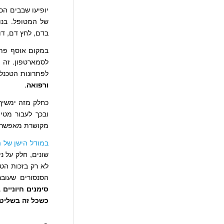
של המטופל. בנוס
בדם, לחץ דם, דופ
במקום אוסף פתר
לסמארטפון. זה 
לפתרונות הטכנלו
ורפואה
.
כחלק מזה ימשי
ובכך לעבור מטי
מקושרת מאפשרת 
במודל הישן של 
לא רק בזכות הט
הסנסורים שעובר
סימנים חיוניים
כשכל זה בשליטת