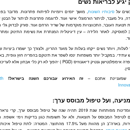
נשים על
סיבותיו השונות
, מושך יזמים ויזמיות לפיתוח פתרונות. מדובר בפת
דה, גיל מעבר, לניתור הורמונלי אישי ועוד. לדוגמה פתרונות לניתור על הבטן 
תנועת העובר, התכווצויות מוקדמות של שריר הרחם ועוד. סורק לבדוק גלי ה
ב למוסיקה. לאחר הלידה – עין דיגיטלית המנתרת את נשימת התינוק ומתר
ד.
 לעלות, ויותר נשים ייקחו בעלות על מועד ההריון, ולצורך כך ישמרו ביציות 
וש עתידי. במקביל יותר משפחות ינסו לשפר את תינוקם בהפריה חוץ גופית, 
ועריכה גנטית – פרה אימפלנטישן גנטיק דיאגנוזיס (PGD ) יהפוך לא רק כלי
ן.
 שמעניינת אתכם –
זה האירוע עבורכם השנה בישראל!
th
Innov
בארצות הברית ומדינות מפותחות שנת 2019 תהיה שנה של טיפול מבוסס ערך,
 לטיפול המבוסס על תוצאות, ולא על תשומות כגון בדיקות וימי אשפוז. ה
הבריאות המאמירות, בארה”ב הן מהוות מעל 17.5% מהתוצר. המטרה: לתת 