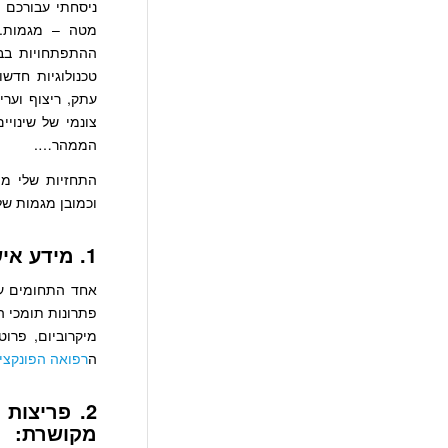
מטה – מגמות. 
טכנולוגיות חדש
עתק, ריצוף וערי
צונמי של שינוי
הממהר….
התחזיות שלי מת
וכמובן מגמות של
1. מידע אישי כבסיס לניהול הבריאות:
אחד התחומים על
פתרונות תומכי ה
מיקרוביום, פרו
ה
רפואה הפונקציו
2. פריצות
מקושרת
: