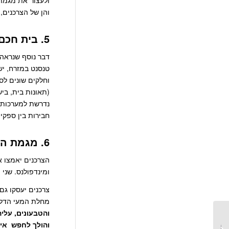
ולעצור את מגמ
והן של הצרכנים,
5. בית חכם – בריא:
טנסנט במזרח, יש
וחלקים שונים לסנ
(תאונות בית, ביש
נדרשת למערכות ה
חבירות בין ספקי 
6. מגמת הבריאותנות: צום לסירוגין, מיינדפולנס, בריאות המעי
הצרכנים יאמצו 
ומינדפולנס. שני
צרכנים יעסקו גם
מחלת המעי הדל
והטבעונים, עלי
מתנה – מרשם לפעילות
והולך לחפש איז
גופנית קבועה, מותאמת