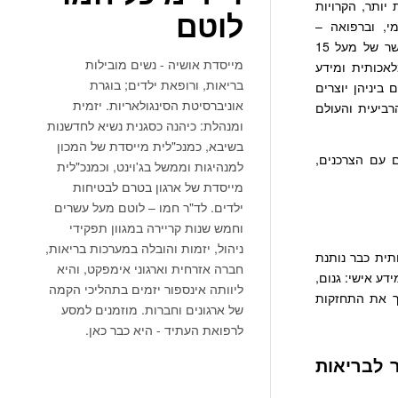
ממגמות גדולות יותר, הקרויות
לוטם
, וברפואה –
ההתפתחויות בבריאות הדיגיטלית, וכמובן הרפואה המותאמת אישית. את הכל שימו בהקשר של מעל 15
מייסדת אושיה - נשים מובילות
לאכותית ומידע
בריאות, ורופאת ילדים; בוגרת
 ביניהן יוצרים
אוניברסיטת הסינגולאריות. יזמית
רביעית והעולם
ומנהלת: כיהנה כסגנית נשיא לחדשנות
בשיבא, כמנכ"לית מייסדת של המכון
 עם הצרכנים,
למנהיגות וממשל בג'וינט, וכמנכ"לית
מייסדת של ארגון בטרם לבטיחות
ילדים. לד"ר חמו – לוטם מעל עשרים
וחמש שנות קריירה במגוון תפקידי
ניהול, יזמות והובלה במערכות בריאות,
תית כבר נותנת
חברה אזרחית וארגוני אימפקט, והיא
ע אישי: גנום,
ליוותה אינספור יזמים בתהליכי הקמה
יך את התחזקות
של ארגונים וחברות. מוזמנים למסע
לרפואת העתיד - היא כבר כאן.
 לבריאות