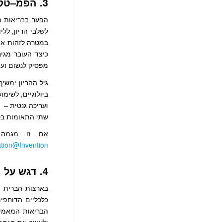
3. הפמ–טק יגיע לבריאות נשים
הפער בבריאות 
לשלבי הריון, ללי
במטרה לזהות את 
כיצד העובר מגי
מפסיק לנשום ועו
גיל ההריון ימשיך
ביולוגיים, לשימ
שתי התאומות בסי
אם זו מגמה
ation@Invention
4. דגש על מניעה, ועל טיפול מבוסס ערך:
כלכליים הדוחפים