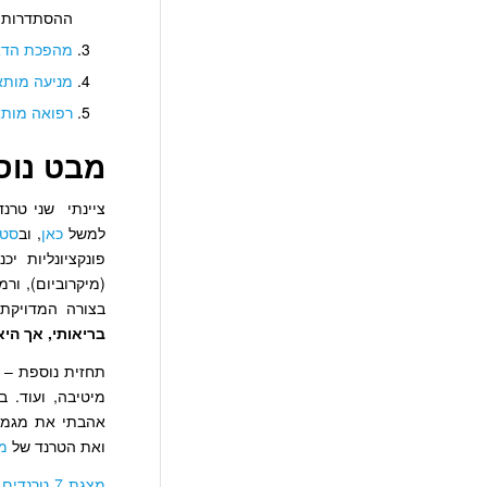
ההסתדרות ה
מהפכת הדא
מניעה מות
רפואה מות
מבט נוס
ציינתי שני טרנד
למשל
כאן
, וב
סט 
פונקציונליות י
(מיקרוביום), ור
בצורה המדויקת 
בריאותי, אך הי
תחזית נוספת –
מיטיבה, ועוד. ב
אהבתי את מגמ
ואת הטרנד של
מר
מצגת 7 טרנדים
ה