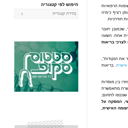
חיפוש לפי קטגוריה
רו לרשומות הרפואיות
חיפוש
פן רציף כימיה
לפי
ת חודרניות.
קטגוריה
 שכמובן יחובר
ית אחת. השעה
לצרכי בריאות
את הנקודות”,
אישית
. בריאות
זרו בין מוסדות
ת. בריאות מקושרת מתאפשרת
שנכנסו לתחום;
י, המפקח על
שומה האישית,