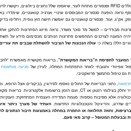
יופיעו שבבים הכוללים RFID וסנסורים מתחת לעור, שיאספו שלל נתונים ביולוגים, ויקוש
ף נראה הופעת סנסורים המבוססים שינויי אנרגיה קוואנטיים, שימדדו באו
ק, אק”ג, ועוד. סנסורים קוואנטיים גם יאפשרו חישה חוץ גופית, ויחליפו בדיקו
ונות מבודדים – למשל מד סוכר משדר, נראה מיזוג הפתרונות להתקן אחד,
יהיה המענה לצרכנים המחפשים פתרונות הנותנים מכסימום מידע על תשת
גיים הללו בשלה כי
עולה הנכונות של הציבור להשתלת שבבים תת עוריים 
ך
המעבר לתפיסת ה”בריאות המקושרת”.
בריאות מקושרת מאפשרת “לחבר 
פול אפיזודי ותגובתי לאחר התפתחות המחלה, לעידן של
מניעה מותאמת 
גם טיפול מתמשך פרואקטיבי.
הרפואה
, נתוני הבריאות של החולים נאספו לסירוגין, בביקורים אצל הרופא, ופו
שונים, חלק על נייר וחלק בצילומי רנטגן או CT, ועם הזמן ברשומות אלקטרוניו
כנולוגיה אלא מסיבות נוספות: מגמת המדידה העצמית המתחזקת; הענקיות 
ים שדרוג, והדיגיטל והטכנולוגיות החדשות.
העתיד
של מערך ניתור איש
 ברציפות, וחוזה תחלואה או החמרה במחלה באמצעות חיבור הנתונים לר
 ובבעלות המטופל – קרוב מאי פעם.