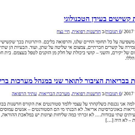
 קשישים בעידן הטכנולוגי
/
0 תגובות
/
ב
חדשנות רפואית
,
חיי נצח
שפיעה על כל תחומי החיים שלנו, והרפואה בליבם. היתרונות בכך שקשישי
מירה על קשרים חברתיים, צמצום אי שליטה על שתן, ועוד. הבעיות הן ש
ם של יקירם, והשני – קושי ביכולת של חלק מן הזקנים לטפל בעצמם. בית ח
ללו.
 בבריאות הציבור לתואר שני במנהל מערכות ברי
/
0 תגובות
/
ב
חדשנות רפואית
,
מערכת הבריאות
,
עתיד הרפואה
למה אני נכנסת כשלקחתי על עצמי ללמד סטודנטים את הקורס חדשנות בברי
יאות באוניברסיטת אריאל. לא הבנתי מי הם הסטודנטים – אנשים עמוסים
עיתים שתי עבודות…. לא זכרתי כמה שליחות וציונות יש במלאכת ההוראה, ו
 – לא היה […]