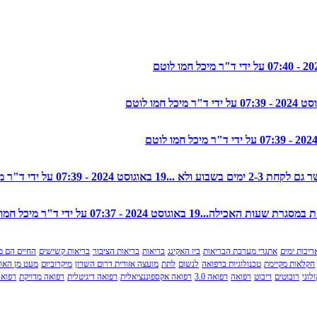
ים בשבוע ולא ...
19 באוגוסט 2024 - 07:39 על ידי ד"ר מיכל חמו לוטם
19 באוגוסט 2024 - 07:37 על ידי ד"ר מיכל חמו לוטם
ריכות ימים
אתגרי מערכת הבריאות
ביו האקינג
בריאות
בריאות הציבור
בריאות קשישים
החיים הם מ
חקלאות מקיימת
טכנולוגיות ברפואה
לנשום
לתת
מועצה אזורית דרום השרון
מיקרוביום
מעט מן האו
לוגי
רובוטים
ריבוט
רפואה
רפואה 3.0
רפואה אקספוננציאלית
רפואה דיגיטלית
רפואה מדויקת
רפואה