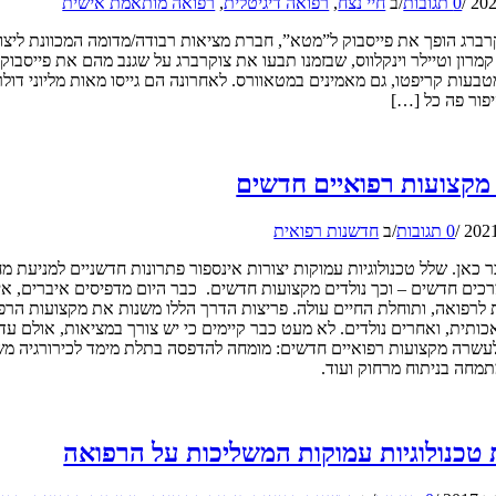
/
0 תגובות
/
ב
חיי נצח
,
רפואה דיגיטלית
,
רפואה מותאמת אישית
ברג הופך את פייסבוק ל”מטא”, חברת מציאות רבודה/מדומה המכוונת ליצור 
מרון וטיילר וינקלווס, שבזמנו תבעו את צוקרברג על שגנב מהם את פייסבוק
בעות קריפטו, גם מאמינים במטאוורס. לאחרונה הם גייסו מאות מליוני דו
ור פה כל […]
קצועות רפואיים חדשים
/
0 תגובות
/
ב
חדשנות רפואית
 כאן. שלל טכנולוגיות עמוקות יצורות אינספור פתרונות חדשניים למניעת מח
רכים חדשים – וכך נולדים מקצועות חדשים. כבר היום מדפיסים איברים, אי
 לרפואה, ותוחלת החיים עולה. פריצות הדרך הללו משנות את מקצועות הרפוא
כותית, ואחרים נולדים. לא מעט כבר קיימים כי יש צורך במציאות, אולם עד
עשרה מקצועות רפואיים חדשים: מומחה להדפסה בתלת מימד לכירורגיה משח
תמחה בניתוח מרחוק ועוד.
טכנולוגיות עמוקות המשליכות על הרפואה