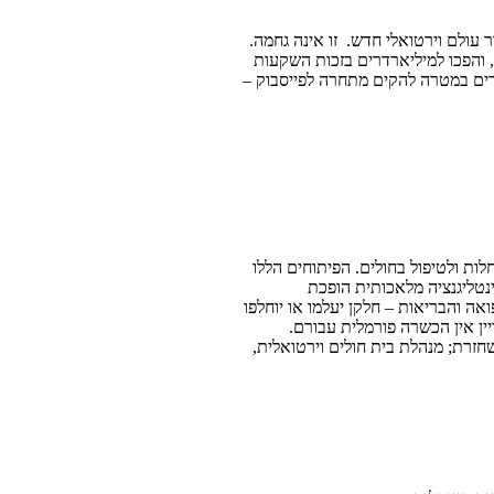
עולם וירטואלי חדש. זו אינה גחמה.
, והפכו למיליארדרים בזכות השקעות
לרים במטרה להקים מתחרה לפייסבוק –
לות ולטיפול בחולים. הפיתוחים הללו
נטליגנציה מלאכותית הופכת
ה והבריאות – חלקן יעלמו או יוחלפו
יין אין הכשרה פורמלית עבורם.
זרת; מנהלת בית חולים וירטואלית,