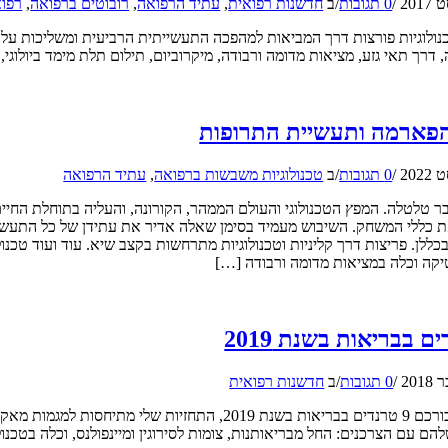
/
0 תגובות
/
ב
חדשנות רפואית
,
עתיד הרפואה
,
רובוטים ברפואה
,
רפוא
ולוגיות פורצות דרך המביאות למהפכה התעשייתית הרביעית ומשליכות על ה
 דרך תאי גזע, מציאות מדומה ורבודה, מיקרוביום, תילום תלת מימד ביולוגי, ב
פארמה ותעשיית התרופות
/
0 תגובות
/
ב
טכנולוגיות משבשות ברפואה
,
עתיד הרפואה
ר טלטלה. המפץ הטכנולוגי והעולם הממהר, הקורונה, והעליה בתוחלת החי
ת כללי המשחק. השיבוש מעמיד בסימן שאלה אדיר את עתידן של כל התעשיו
ללן. פריצות דרך קליניות וטכנולוגיות מתרחשות בקצב שיא. עוד ועוד טכנול
יקה וכלה במציאות מדומה ורבודה […]
/
0 תגובות
/
ב
חדשנות רפואית
ניסחתי עבורכם 9 טרנדים בבריאות בשנת 2019, התחזיות שלי 
הם עם הצרכנים: החל מבריאותנות, צומות לסירוגין ומיינפולנס, וכלה בטכנול