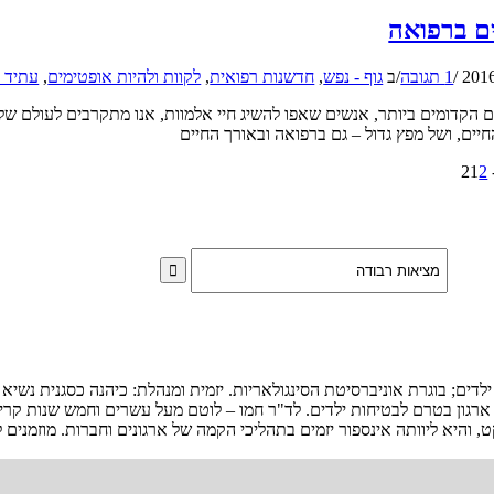
ם ברפואה
/
1 תגובה
/
ב
גוף - נפש
,
חדשנות רפואית
,
לקוות ולהיות אופטימים
,
עתיד 
ם הקדומים ביותר, אנשים שאפו להשיג חיי אלמוות, אנו מתקרבים לעולם ש
יים, ושל מפץ גדול – גם ברפואה ובאורך החיים
1
2
ילדים; בוגרת אוניברסיטת הסינגולאריות. יזמית ומנהלת: כיהנה כסגנית נשי
ארגון בטרם לבטיחות ילדים. לד"ר חמו – לוטם מעל עשרים וחמש שנות קריירה
 והיא ליוותה אינספור יזמים בתהליכי הקמה של ארגונים וחברות. מוזמנים