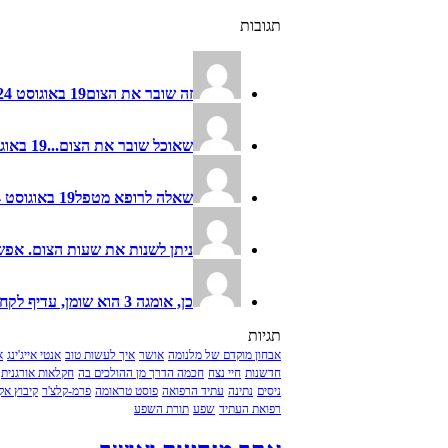
תגובות
זה שובר את הצום
19 באוגוסט 2024 - 07:40 על ידי ד"ר מיכל חמו לוטם
שאוכל שובר את הצום...
19 באוגוסט 2024 - 07:39 על ידי ד"ר מיכל חמו לוטם
שאלה לרופא מטפל
19 באוגוסט 2024 - 07:39 על ידי ד"ר מיכל חמו לוטם
ניתן לשנות את שעות הצום. אפשר גם לקחת 2-3 ימ
כן, אומגה 3 הוא שומן, עדיף לקחת במסגרת שעות האכילה...
תגיות
אבחון מוקדם של מלנומה
אושר
איך לעשות טוב
אנטי אייג'ינג
א
חדשנות
חיי נצח
חכמה הדרך מן ההולכים בה
חקלאות אורגנית
ניסים
נתינה
עתיד הרפואה
פוסט טראומה
פרמ-קלצ'ר
קיבוץ אקו
רפואת העתיד
שפע
תורת השפע