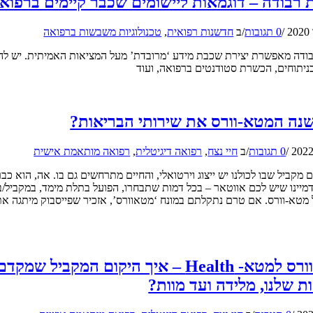
 רבודה – דוגמאות ליישומים שכבר קיימים ברפוא
/
0 תגובות
/
ב
חדשנות רפואית
,
טכנולוגיות משבשות ברפואה
ודה מאפשרת יצירת שכבת מידע ‘מרובדת’ מעל המציאות האמיתית. יש לה 
בניתוחים, הכשרת סטודנטים ברפואה, ועוד
שנה המטא-וורס את שירותי הבריאות?
/
0 תגובות
/
ב
חיי נצח
,
רפואה דיגיטלית
,
רפואה מותאמת אישית
לם מקביל שבו לכולנו יש ייצוג וירטואלי, והחיים מתרחשים גם בו. אה, הוא 
מיינו שיש לכם אווטאר – בכל דמות שתבחרו, הפועל בתלת מימד, במקביל/במ
 מטא-וורס. אם טרם נתקלתם במונח ‘מטאוורס’, אזכיר שפייסבוק מיתגה 
ממטאוורס למטא- Health – איך היקום המק
ת שלנו, מלידה ועד מוות?