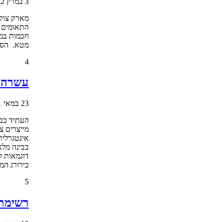
3 במרץ 2022
מארק צוקר
התאומים ק
חכמות במט
מטא. הסיפ
4
עשרה מ
23 במאי 2021
העתיד כבר
מייצרים צ
אינטגרלית
בבינה מלא
דוגמאות ל
כירורג המ
5
רשימת 