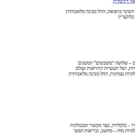
ה דיגיטלית
שינוי ברפואה, החל מבינה מלאכותית
לוקצ’יין
ים – שלושה “משבשים” המשנים
ת, ושל תעשיית התרופות ועולם
וגיות עמוקות, החל מבינה מלאכותית
מתיחסות למגמות מאקרו – כלכליות, בצד מכשור וטכנולוגיה
וגיות מוח – מחשב, ובריאות המעי