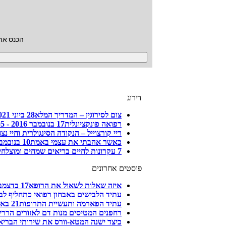
הכנס את
דירוג
צום לסירוגין – המדריך המלא
28 ביוני 2021 - 13:38
רפואה פונקציונלית
17 בנובמבר 2016 - 04:05
ריי קורצוייל – הנקודה הסינגולרית וחיי נצח
כאשר אהבתי את עצמי באמת
10 בנובמבר 2014 - 02:29
7 עקרונות לחיים בריאים שמחים ומוצלחים...
פוסטים אחרונים
איזה שאלות לשאול את הרופא
17 בדצמבר 2024 - 17:32
עתיד הלבישים באבחון רפואי כתחליף לבד
עתיד הפארמה ותעשיית התרופות
21 באוגוסט 2022 - 08:47
רחפנים המטיסים מנות דם לאזורים הרריי
כיצד ישנה המטא-וורס את שירותי הבריאו