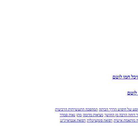
סע של חיפוש הדרך הביתה
המהפכה התעשייתית הרביעית
ר דוחה הרבה מן החושך
מציאות מדומה
מתן
נאות סמדר
 מותאמת אישית
רפואה פונקציונלית
רפואת אנטיאייג'ינג