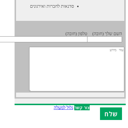
סדנאות לחברות ואירגונים
 שלך (חובה)
טלפון (חובה)
X
צור קשר
גלול למעלה