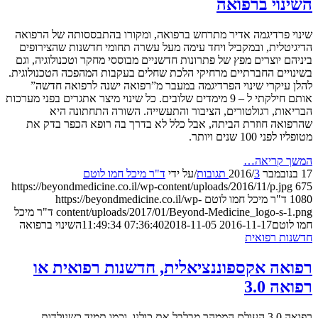
נוי ברפואה
 פרדיגמה אדיר מתרחש ברפואה, ומקורו בהתבססותה של הרפואה
טלית, ובמקביל ויחד עימה מעל עשרה תחומי חדשנות שהצירופים
ם יוצרים מפץ של פתרונות חדשניים מבוססי מחקר וטכנולוגיה, וגם
יים החברתיים מרחיקי הלכת שחלים בעקבות המהפכה הטכנולוגית.
עיקרי שינוי הפרדיגמה במעבר מ”רפואה ישנה לרפואה חדשה”
אותם חילקתי ל – 9 מימדים שלובים. כל שינוי מיצר אתגרים בפני מערכות
ות, רגולטורים, הציבור והתעשייה. השורה התחתונה היא
אה חוזרת הביתה, אבל כלל לא בדרך בה רופא הכפר בדק את
י 100 שנים ויותר.
 קריאה…
3 תגובות
/
/
על ידי
ד"ר מיכל חמו לוטם
https://beyondmedicine.co.il/wp-content/uploads/2016/11/p.jp
ד"ר מיכל חמו לוטם
https://beyondmedicine.co.il/wp-
content/uploads/2017/01/Beyond-Medicine_logo-s-
ד"ר מיכל
וטם
2016-11-17 07:36:40
2018-11-05 11:49:34
השינוי ברפואה
ת רפואית
אה אקספוננציאלית, חדשנות רפואית או
 3.0
רפואה 3.0 העולם הממהר מבלבל את כולנו. וכמו תמיד כשנולדות