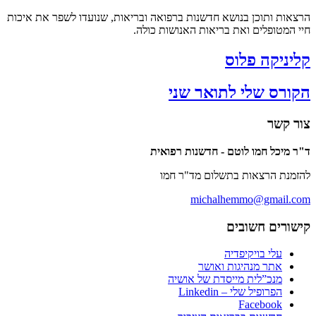
ת ותוכן בנושא חדשנות ברפואה ובריאות, שנועדו לשפר את איכות
מטופלים ואת בריאות האנושות כולה.
ניקה פלוס
רס שלי לתואר שני
קשר
יכל חמו לוטם - חדשנות רפואית
ת הרצאות בתשלום מד"ר חמו
michalhemmo@gmail
רים חשובים
עלי בויקיפדיה
אתר מנהיגות ואושר
מנכ”לית מייסדת של אושיה
הפרופיל שלי – Linkedin
Facebook