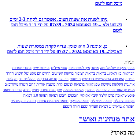
מיכל חמו לוטם
ניתן לשנות את שעות הצום. אפשר גם לקחת 2-3 ימים
בשבוע ולא ...
19 באוגוסט 2024 - 07:39 על ידי ד"ר מיכל חמו
לוטם
כן, אומגה 3 הוא שומן, עדיף לקחת במסגרת שעות
האכילה...
19 באוגוסט 2024 - 07:37 על ידי ד"ר מיכל חמו לוטם
מוקדם של מלנומה
אושר
איך לעשות טוב
אנטי אייג'ינג
אריכות ימים
אתגרי מערכת
ת
ביו האקינג
בריאות
בריאות הציבור
בריאות קשישים
החיים הם מסע של חיפוש הדרך
המהפכה התעשייתית הרביעית
חדשנות
חיי נצח
חכמה הדרך מן ההולכים בה
חקלאות
חקלאות מקיימת
טכנולוגיות ברפואה
לנשום
לתת
מועצה אזורית דרום השרון
מיקרוביום
 האור דוחה הרבה מן החושך
מציאות מדומה
מתן
נאות סמדר
ניסים
נתינה
עתיד הרפואה
ראומה
פרמ-קלצ'ר
קיבוץ אקולוגי
רובוטים
ריבוט
רפואה
רפואה 3.0
רפואה
נציאלית
רפואה דיגיטלית
רפואה מדויקת
רפואה מותאמת אישית
רפואה פונקציונלית
נטיאייג'ינג
רפואת העתיד
שפע
תורת השפע
 מנהיגות ואושר
אתר?