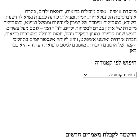
ת אושיה - נשים מובילות בריאות, ורופאת ילדים; בוגרת
רסיטת הסינגולאריות. יזמית ומנהלת: כיהנה כסגנית נשיא לחדשנות
, כמנכ"לית מייסדת של המכון למנהיגות וממשל בג'וינט, וכמנכ"לית
ת של ארגון בטרם לבטיחות ילדים. לד"ר חמו – לוטם מעל עשרים
שנות קריירה במגוון תפקידי ניהול, יזמות והובלה במערכות בריאות,
אזרחית וארגוני אימפקט, והיא ליוותה אינספור יזמים בתהליכי
של ארגונים וחברות. מוזמנים למסע לרפואת העתיד - היא כבר
ש לפי קטגוריה
יה
ה לקבלת מאמרים חדשים