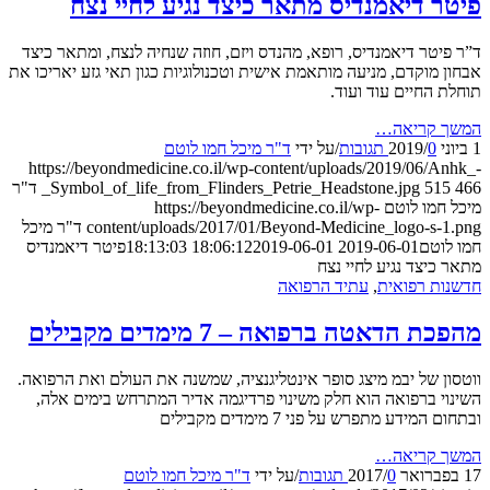
ר דיאמנדיס מתאר כיצד נגיע לחיי נצח
יטר דיאמנדיס, רופא, מהנדס ויזם, חוזה שנחיה לנצח, ומתאר כיצד
 מוקדם, מניעה מותאמת אישית וטכנולוגיות כגון תאי גזע יאריכו את
 החיים עוד ועוד.
 קריאה…
0 תגובות
/
/
על ידי
ד"ר מיכל חמו לוטם
https://beyondmedicine.co.il/wp-content/uploads/2019/06/A
51
_Symbol_of_life_from_Flinders_Petrie_Headstone.jpg
ד"ר
חמו לוטם
https://beyondmedicine.co.il/wp-
content/uploads/2017/01/Beyond-Medicine_logo-s-
ד"ר מיכל
וטם
2019-06-01 18:06:12
2019-06-01 18:13:03
פיטר דיאמנדיס
כיצד נגיע לחיי נצח
ת רפואית
,
עתיד הרפואה
 הדאטה ברפואה – 7 מימדים מקבילים
ן של יבמ מיצג סופר אינטליגנציה, שמשנה את העולם ואת הרפואה.
י ברפואה הוא חלק משינוי פרדיגמה אדיר המתרחש בימים אלה,
המידע מתפרש על פני 7 מימדים מקבילים
 קריאה…
0 תגובות
/
/
על ידי
ד"ר מיכל חמו לוטם