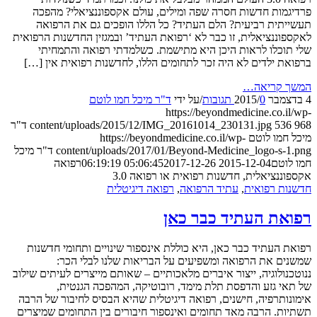
מות חדשות חסרה שפה ומילים, עולם אקספוננציאלי? מהפכה
תית רביעית? הלם העתיד? כל הללו הופכים גם את הרפואה
וננציאלית, זו כבר לא ‘רפואת העתיד’ ובמגזין החדשנות הרפואית
וכלו לראות היכן היא מתישמת. כשלמדתי רפואה והתמחיתי
ת ילדים לא היה זכר לתחומים הללו, לחדשנות רפואית אין […]
 קריאה…
0 תגובות
/
/
על ידי
ד"ר מיכל חמו לוטם
https://beyondmedicine.co.i
53
content/uploads/2015/12/IMG_20161014_230131.jpg
ד"ר
חמו לוטם
https://beyondmedicine.co.il/wp-
content/uploads/2017/01/Beyond-Medicine_logo-s-
ד"ר מיכל
וטם
2015-12-04 05:06:45
2017-12-26 06:19:19
רפואה
ננציאלית, חדשנות רפואית או רפואה 3.0
ת רפואית
,
עתיד הרפואה
,
רפואה דיגיטלית
את העתיד כבר כאן
 העתיד כבר כאן, היא כוללת אינספור שינויים ותחומי חדשנות
ם את הרפואה ומשפיעים על הבריאות שלנו לבלי הכר:
נולוגיה, ייצור איברים מלאכותיים – שאותם מייצרים לעיתים שילוב
י גזע והדפסת תלת מימד, רובוטיקה, המהפכה הגנטית,
ותרפיה, חישנים, רפואה דיגיטלית שהיא הבסיס לחיבור של הרבה
ת. הרבה מאד תחומים ואינספור חיבורים בין התחומים שמיצרים