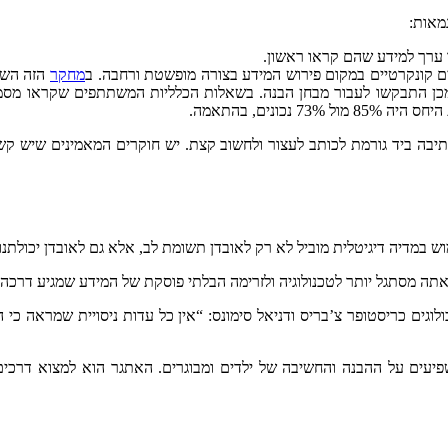
מאות:
ר ערך למידע שהם קראו ראשון.
 קונקרטיים במקום פירוש המידע בצורה מופשטת ורחבה. ב
מחקר
בה ביד גורמת לכותב לעצור ולחשוב קצת. יש חוקרים המאמינים שיש קשר 
במדיה דיגיטלית מוביל לא רק לאובדן תשומת לב, אלא גם לאובדן יכולתנו 
ה מסתגל יותר לטכנולוגיה ולזרימה הבלתי פוסקת של המידע שמגיע דרכה,
בלוס אנג’לס טיימס טענו הפסיכולוגים כריסטופר צ’בריס ודניאל סימונס: “אין כל עדות ני
שפיעים על ההבנה והחשיבה של ילדים ומבוגרים. האתגר הוא למצוא דרכים