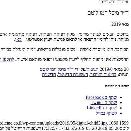
איתכם ובשבילכן
ד”ר מיכל חמו לוטם
מאי 2019
ברוכים הבאים לביונד מדיסין, מגזין רפואת העתיד, רפואה מותאמת אישי
ממהר.
ניתן להזמין הרצאה או לתאם פגישת ייעוץ אסטרטגי –
כאן
.
הכותבת היא מייסדת אושיה – נשים מובילות בריאות. יזמית ומנהלת בכירה: 
ההמלצות אינן מהוות תחליף לייעוץ מקצועי ורפואי מותאם אישית.
לתקנון 
20 במאי 2019
0 תגובות
/
/
על ידי
ד"ר מיכל חמו לוטם
תגיות:
בריאות הציבור
,
השפעות הדיגיטל
,
חדשנות
שתפו את הפוסט
שתף ב Facebook
שתף ב Twitter
שתף ב LinkedIn
לשתף במייל
dicine.co.il/wp-content/uploads/2019/05/digital-child3.jpg
1066
1599
לוטם
2019-05-20 17:32:57
2019-05-20 17:32:57
השפעות הדיגיטל על המוח