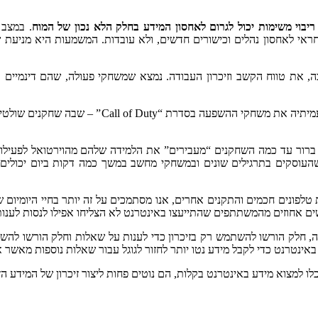
ריבוי משימות יכול לגרום לאחסון המידע בחלק הלא נכון של המוח
. במצב 
, את טווח הקשב וזיכרון העבודה. נמצא שמשחקי פעולה, שהם דינמיים ומר
ברור עד כמה השחקנים “מעבירים” את הלמידה שלהם מהוירטואל לפעילויות
ות ה -2000. מובן שהחברות טוענות שהעוסקים בתרגילים שונים ובמשחקי מחשב במשך כמה דק
טלפונים חכמים והתקנים אחרים, אנו מסתמכים על זה יותר בחיי היומיום של
ים אחוזים מהמשתתפים שהתייעצו באינטרנט לא הצליחו אפילו לנסות לענו
 חלק הורשו להשתמש רק בזיכרון כדי לענות על שאלות וחלק הורשו להשת
נט כדי לקבל מידע נטו יותר לחזור לגוגל עבור שאלות נוספות מאשר אלה
 למצוא מידע באינטרנט בקלות, הם נוטים פחות ליצור זיכרון של המידע הז