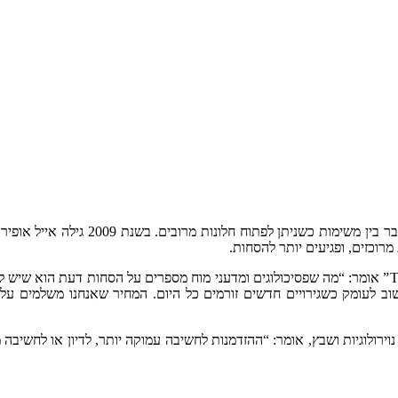
המדיה הדיגיטלית מעודדת אותנו לבצע מש
כזים, ופגיעים יותר להסחות.
ניקולס קאר, מחבר הספר “על מה שהאינטרנט עושה למוח – The Shallows” אומר: “מה שפסיכולוגים ומדעני 
עומק כשגירויים חדשים זורמים כל היום. המחיר שאנחנו משלמים על היו
נוירולוגיות ושבץ, אומר: “ההזדמנות לחשיבה עמוקה יותר, לדיון או לחשי