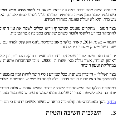
מדענית המוח מסטנפורד ראס פולדראק מצאה כי
לימוד מידע חדש בזמן 
משימות, היא לא יעילה ופוגעת באחזור המידע.
בצד הטוב – מחקרים טוענים שמשחקי וידאו יכולים לשפר את זמן התגובה
להתמקד במידע רלוונטי ולזכור כשהם שקועים בסביבה אטרקטיבית.
שעות של משחק משפרים יכולת זו.
יחד עם זאת חשוב לזכור שהמחקר יוצר סיטואציה רחוקה מהחיים, וכן לא 
“אימון המוח”, אשר גדלה מאז שנ
במחלוקת וטעון הוכחה.
בצד השלילי – הזיכרון משתנה, ככל שמידע נוסף הופך להיות זמין באמצעות 
להסתמך על האינטרנט כעוזר זיכרון עולה לאחר כל שימוש במרשתת. שלוש
במחקרם חילקו את המשתתפים לשתי קבוצות ושאלו אותם שאלות טריביה,
יותר בהתאם לשיטת הבחירה שלהם. נמצא שמשתתפים שהשתמשו בעבר באינטר
מחקר
נוסף מאוניברסיטת קולומביה הראה שכאשר אנשים יודעים כי הם יוכלו
3. השלכות חשיבה והטיות