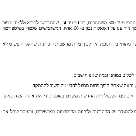
הזה השתתפו מעל 300 משתתפים, בני 20 עד 24, שהתבקשו לקרוא וללמוד סיפור
קצר, חלקם בעותק מודפס ואחרים ב PDF בנייד (דיגיטלי). לאחר מכן התבקשו לעבור מבחן הבנה. בשאלות הכלליות המשתתפים שקראו מסמך נייר ענו על השאלות נכון ב- 66 אחוז, המשתמשים שלמדו בפלטפורמה
מהותי בין תנועת היד לבין יצירת מחשבות וזיכרונות שהקלדה פשוט לא
לשלוט במוחנו ובמה שאנו חושבים.
 נראה שאתה הופך פחות מסוגל להבין מה חשוב להתמקד.
סויית שמראה כי החיים עם הטכנולוגיות החדשות משנים באופן יסודי את ארגון המוח באופן
 להתגבר על החסרונות וליהנות מהיתרונות במכשירים, ובעיקר לנהל את