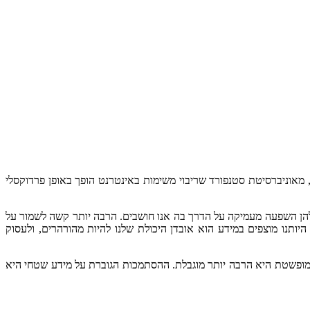
ימות מרובות, משום קלות המעבר בין משימות כשניתן לפתוח חלונות מרובים. בשנת 2009 גילה אייל אופיר, מאוניברסיטת סטנפורד שריבוי משימות באינטרנט הופך באופן פרדוקסלי
מוח מספרים על הסחות דעת הוא שיש להן השפעה מעמיקה על הדרך בה אנו חושבים. הרבה יותר קשה לשמור על
תנו מוצפים במידע הוא אובדן היכולת שלנו להיות מהורהרים, ולעסוק
בה מופשטת היא הרבה יותר מוגבלת. ההסתמכות הגוברת על מידע שטחי היא