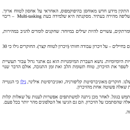
התקין מידע חדש מאוחסן בהיפוקמפוס, האחראי על אחסון לטווח ארוך.
כשתלמיד לומד בזמן צפייה בטלוויזיה המידע עלול להגיע לסטריאטום, האחראי לאחסון נהלים וכישורים חדשים, ולא עובדות. המשמעות היא מניעת שליפה מהירה בעתיד. מסקנתה היא שלמידה בעת Multi-tasking – ריבוי
תקים, עשויים להיות יעילים במיוחד: שחקנים לומדים להגיב במהירות,
דוגמה – בשנת 2014, קארה בלקר מאוניברסיטת ג’ונס הופקינס למדה עם עמיתיה את משחקי ההשפעה בסדרת “Call of Duty” – שבה שחקנים שולטים בחיילים – על זיכרון עבודה חזותי (זיכרון לטווח קצר). החוקרים גילו כי 30
 היומיומיות. נושא העברת המיומנויות הוא גם אתגר גדול עבור תעשיית
ות ביום יכולים לשפר את הזיכרון, טווח תשומת הלב ואת זמן התגובה, אולם הדבר שנוי
נו. חוקרים מאוניברסיטת קליפורניה, ואוניברסיטת אילינוי,
גילו
כי הנטייה
ת שאלה פשוטה אחת מהזיכרון.
מש בגוגל. לאחר מכן ניתנה למשתתפים אפשרות לענות על שאלות קלות
 שהסתמכו על הזיכרון. הם גם הגיעו אל הטלפונים מהר יותר בכל פעם.
ה.