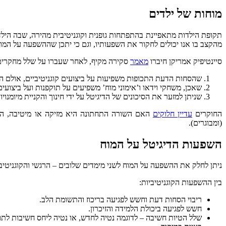
מוחות של ילדים
תקופת הילדות מתאפיינת בהתפתחות גופנית וקוגניטיבית מהירה, שבה הילד ר
מהקצב בו אנו יכולים לחקור את השפעותיו, וגם כי יתכן שההשפעה על המו
סיינטיפיק אמריקן חיברו
מאמר
סקירה מקיף, לאחר שעברו על שלל מחקרים 
שהסחות הדעת התכופות משפיעות על ביצועים קוגניטיביים, אולם הן 
שאכן, משחקי וידאו ו’אימוני מוח’ משפיעים על תוקפנות ועל ביצוע
שניתן למזער את הסיכונים של הדיגיטל על ידי חינוך והקניית מיומנוי
החוקרים
עדיין חלוקים
האם השורה התחתונה היא מזיקה או מיטיבה, האם
(ומבוגרים).
השפעות הדיגיטל על המוח
ניתן לחלק את ההשפעה על המוח לשני מימדים שלובים – הרגשי והקוגניטיבי
בין ההשפעות הקוגניטיביות:
ריבוי הסחות דעת וחשש לפגיעה בריכוז והתשומת הלב.
חשש לפגיעה ביכולת הלמידה והזיכרון.
שלל הטיות חשיבה – לדוגמה נטיה לחדש, או נטיה ליחס חשיבות לתוכ