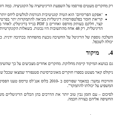
רק מחקרים מעטים פורסמו על השפעת הדיגיטיזציה על הקוגניציה. כמה דוג
‘אפקט הפרימיום’ הוא הטיה קוגניטיבית הגורמת לגולשים ליחס יות
קריאת חומר בפלטפורמות דיגיטליות מביאה להתמקדות יתר בפרטים
הדיגיטלית, רק 48 אחוז מהתשובות היו נכונות. בשאלות הקונקרטיות היחס היה 85% מול 73% נכונים, בהתאמה.
השלכה נוספת של הדיגיטל על החשיבה נובעת מהפחתה בכתיבה ידנית. כתי
יכולה לשכפל.
4. מיקוד
גם בנושא המיקוד קיימת מחלוקת. מחקרים אחדים מצביעים על כך שהשימוש 
ניקולס קאר מצטט בספרו חוקרים מאוניברסיטת סטנפורד שמצאו שככל שאת
והוויכוח נמשך: במאמר שפורסם ב -2010 
המשפיע על יכולתו להתמקד”.
לסיכום – עם הזמן נבין טוב יותר את הדרכים בהן הכלים הדיגיטליים מ
החשיפה אליהם בצורה חכמה.