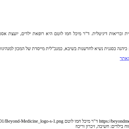
ת ובריאות דיגיטלית. ד”ר מיכל חמו לוטם היא רופאת ילדים, יועצת אסט
כיהנה כסגנית נשיא לחדשנות בשיבא, כמנכ”לית מייסדת של המכון למנהיגות 
האתר
https://beyondme
ד"ר מיכל חמו לוטם
7/01/Beyond-Medicine_logo-s-1.png
 בילדים: חשיבה, זיכרון וריכוז