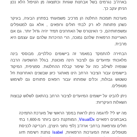
בארה”ב נגרמים בשל אבחנות שגויות וכתוצאה מן הטיפול הלא נכון
הניתן עקב כך.
מערכות תומכות החלטה הן מרכיב משמעותי בפתרון הבעיה, בעיקר
כשהן פתוחות לא רק לבתי חולים ורופאים , אלא גם למטופלים
ומשפחותיהם, כי האינטרס של האחרונים תמיד יהיה גדול יותר. גם אם
האוריינות הרפואית שלהם נמוכה, הרי ההיכרות שלהם עם עצמם היא
מרבית.
הבחירה להתמקד במאמר זה ביישומים כוללניים, מבוססי בינה
מלאכותי ומיועדים גם לציבור הינה מוכוונת, בגלל ההשפעה הרבה
שצפויה לשילוב כזה על שיפור קבלת ההחלטות. ספציפית, המיקוד
ביישומים עבור הציבור הרחב הינו מאתגר כיוון שבשנים האחרונות חל
טשטוש גבולות, וכלים שפותחו עבור רופאים פתוחים גם לשימוש
מטופלים.
ניתן להביט על יישומים המיועדים לציבור הרחב בהתאם לשלוש קבוצות
השאלות העיקריות:
מה יש לי? לדוגמה ניתן לראות במסך הראשי של מערכת התמיכה
באבחונים רפואיים
VisualDx
, המותקנת כיום ביותר מ-1,600 בתי
חולים ומרפאות ברחבי ארה”ב (לפי נתוני היצרן), רובריקה לכניסת
מטופלים. אחת המערכות הרפואיות,
Isabel
נותנת רשימת תיוג