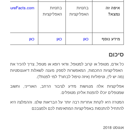
איפה זה
בחנויות
בחנויות
CureFacts.com
m
נמצא?
האפליקציות
האפליקציות
מידע נוסף
כאן
כאן
כאן
כ
סיכום
כל אדם, מטופל או קרוב למטופל, וודאי רופא או מטפל, צריך להכיר את
האפליקציות החכמות, המאפשרות לספק מענה לשאלות דיאגנוסטיות
(מה יש לי), וטיפוליות (איזה טיפול לבחור? למי לפנות?).
אפליקציות אלה מנגישות מידע לציבור הרחב, האורייני, וחשוב
שמטפלים יוכלו להפנות אליהן מטופלים.
המטרה היא לקחת אחריות רבה יותר על הבריאות שלנו. וההמלצה היא
להתחיל להתנסות באפליקציות המתאימות לכם ולמצבכם
אוגוסט 2018