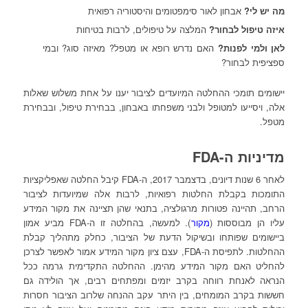
מה יש לי?
אבחון לאור סימפטומים והיסטוריה רפואית
איזה טיפול לבחור?
המלצה על טיפולים, לרבות בטיחות
לאן ולמי לפנות?
האם נדרש רופא או מטפל? מאיזה סוג? ובמי
ספציפית לבחור?
יישומים תומכי ההחלטה המיועדים לציבור יענו על אחת משלוש שאלות
אלה, ויסייעו למטופל ולבני משפחתו באבחון, בבחירת טיפול, ובבחירת
מטפל.
מדיניות ה-FDA
לאחר 6 שנות דיונים, בדצמבר 2017, ה-FDA קיבל החלטה שאפליקציות
התומכות בקבלת החלטות רפואיות, לרבות אלה שמיועדות לציבור
הרחב, תהיינה פטורות מרגולציה, בתנאי שהן תציינה את מקור המידע
עליו הן מבוססות (
מקור
). למעשה, בהחלטה זו ה-FDA מביע אמון
ביישומים שפותחו ובשיקול הדעת של הציבור, כחלק מתהליך קבלת
ההחלטות. לתפיסת ה-FDA, עצם ציון מקור המידע אמור לאפשר לצרכן
להחליט האם מקור המידע מהימן. ההחלטה התקדימית גרמה ככל
הנראה לאנחת רווחה בקרב יזמים ומפתחים רבים, אך הולידה גם
חששות בקרב המומחים, בין היתר עקב ההנחה שלרוב הציבור חסרות