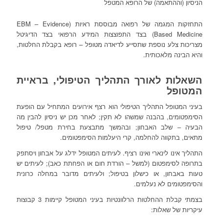
הניסיון (וההתאמה) של הרופא המטפל
התחזקות המגמה של רפואה מבוססת ראיות (EBM – Evidence
Based Medicine) בצד התפוצצות המידע הרפואי בצד הדיגיטל
מצריכות צלע נוספת שתסייע לדיאדה מטופל – רופא בקבלת החלטות,
והיא הבינה מלאכותית.
השאלות לאורך התהליך הטיפולי, בראיית
המטופל
בעיני המטופל התהליך הטיפולי הוא רצף אירועים המתחיל עם הופעת
הסימפטומים, בהבנה שמשהו לא תקין; לאחר מכן יש ניסיון להבין מה
הבעיה – שלב האבחון; ובהמשך מתבצעת בחירת מטפל/ טיפול
מתאים, בתקווה להחלמה, קרי היעלמות הסימפטומים.
התהליך אינו לינארי ואינו רציף. לעיתים המטופל ידלג על אבחון ויסתפק
בתרופה לסימפטום (למשל – הורדת חום או הפחתת כאב); לעיתים יש
טעות באבחון, או כישלון בטיפול; ולעיתים מדובר במחלה כרונית
והסימפטומים לא נעלמים.
בצמתי קבלת ההחלטות הרלוונטיות בעיני המטופל קיימות 3 קבוצות
עיקריות של שאלות: