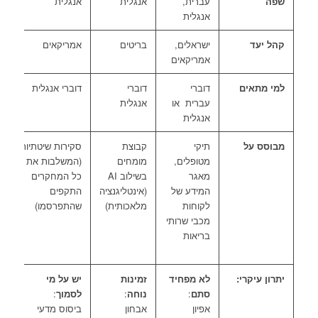
שפה
עברית,
אנגלית
אנגלית
א
אנגלית
קהל יעד
ישראלים,
בריטים
אמריקאים
ב
אמריקאים
למי מתאים
דוברי
דוברי
דוברי אנגלית
ד
עברית או
אנגלית
א
אנגלית
מבוסס על
תיקי
קבוצת
סקירות שיטתיות
ע
מטופלים,
מומחים
(המשלבות את
מ
מאגר
בשילוב AI
כל המחקרים
ב
המידע של
(אינטליגנציה
התקפים
ח
לקוחות
מלאכותית)
שהתפרסמו)
(
מכבי שרותי
פ
בריאות
ו
יתרון עיקרי:
לא מפחיד
זמינות
יש על מי
ח
סתם
:
נוחה
:
לסמוך
:
ה
אפיון
אבחון
ביסוס מדעי
ר