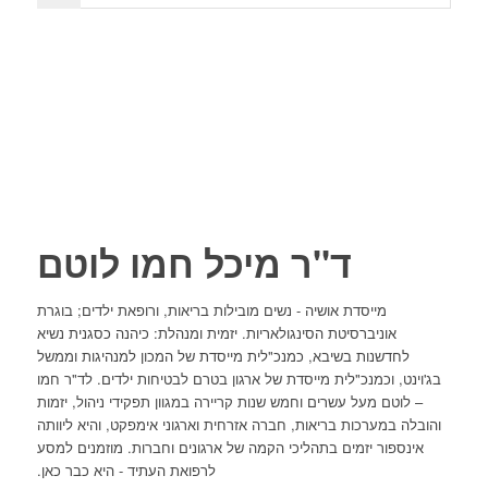
ד"ר מיכל חמו לוטם
מייסדת אושיה - נשים מובילות בריאות, ורופאת ילדים; בוגרת
אוניברסיטת הסינגולאריות. יזמית ומנהלת: כיהנה כסגנית נשיא
לחדשנות בשיבא, כמנכ"לית מייסדת של המכון למנהיגות וממשל
בג'וינט, וכמנכ"לית מייסדת של ארגון בטרם לבטיחות ילדים. לד"ר חמו
– לוטם מעל עשרים וחמש שנות קריירה במגוון תפקידי ניהול, יזמות
והובלה במערכות בריאות, חברה אזרחית וארגוני אימפקט, והיא ליוותה
אינספור יזמים בתהליכי הקמה של ארגונים וחברות. מוזמנים למסע
לרפואת העתיד - היא כבר כאן.