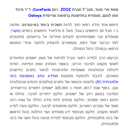
מאת ארי מנור, מנכ”ל חברת
ZOOZ
ויזם
CureFacts
; ד”ר מיכל
חמו לוטם, מומחית בחדשנות ברפואה ומייסדת
Osheya
חיפוש אחר מידע רפואי הפך להיות
השכיח ביותר באינטרנט
, ומהווה
כ-1 מכל 20 חיפושים בגוגל, מעל 5 מיליארד חיפושים בחודש (
מקור
).
מטופלים ובני משפחותיהם לוקחים אחריות על בריאותם, מתכוננים
לפני הביקור אצל רופא, וממשיכים להעמיק ולחקור אחרי המפגש
הרפואי ובמהלך ניהול המחלה.
הביקוש הרב למידע רפואי הוביל לפיתוח של מגוון יישומים המיועדים
לאנשי מקצוע ולציבור הרחב. בעשור האחרון הואץ הפיתוח, הודות
ליכולות טכנולוגיות משופרות וסינרגטיות לניטור נתונים (חיישנים
מגוונים), לעיבוד ולהסקת מסקנות
ממידע עתק באמצעות בינה
מלאכותית (AI)
ולהצגה והנגשה של נתונים (טלפונים חכמים וטכנולוגיות
ענן). בסוף שנת 2017 תועדו כ 325,000 יישומים רפואיים ובריאותיים.
המדובר במגוון רחב של יישומים, חלקם ייחודיים לאיבר, מחלה או
תחום רפואי ספציפי, וחלקם מנסים לתת מידע כוללני על טווח רחב
מאוד של מצבים רפואיים; חלקם מותאמים לציבור, וחלקם נועדו לסייע
לאנשי מקצוע; חלקם מבוססי ידע מומחים ועצי החלטה (הגל הראשון
של בינה מלאכותית), וחלקם מבוססי למידת מכונה (הגל השני של בינה
מלאכותית).