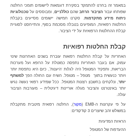
במאמר זה בחרנו להתמקד בסקירת דוגמאות ליישומים תומכי החלטה
שפותחו עבור
הציבור הרחב
שהם
כוללניים
, ומבוססים על
טכנולוגיות
ניתוח מידע מתקדמות
. סקרנו חמישה יישומים מסייעים בקבלת
החלטות רפואיות, המופיעים בטבלה מסכמת בסוף, והתייחסנו לסוגיית
קבלת ההחלטות הרפואיות על ידי הציבור.
קבלת החלטות רפואיות
האחריות על קבלת החלטות רפואות עוברת בשנים האחרונות שינוי
עמוק. אם בעבר האחריות נתפסה כמוטלת על הרופא ועל מערכות
הבריאות, ותפקיד המטופל היה לגלות ‘היענות’, כיום היא נתפסת יותר
ויותר כנעשית בתווך מטפל – מטופל. השיח עם החולה הפך
למשתף
יותר
, ונלקחים בחשבון רצונות המטופל. ככל שמידע רפואי נעשה נגיש
יותר באינטרנט והציבור מגלה אוריינות דיגיטלית – מעורבות הציבור
עולה.
על פי עקרונות ה-EMB (
מקור
), החלטה רפואית מיטבית מתקבלת
במשולש זהב שיוצרים 3 קודקודים:
הראיות המדעיות
ההעדפות של המטופל