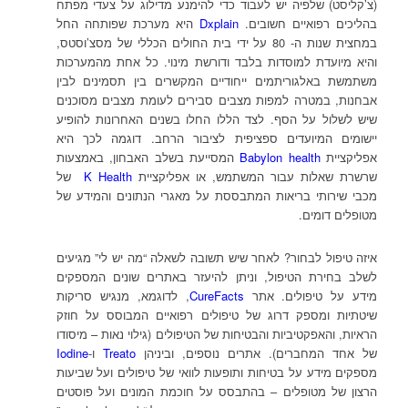
(צ’קליסט) שלפיה יש לעבוד כדי להימנע מדילוג על צעדי מפתח
בהליכים רפואיים חשובים.
Dxplain
היא מערכת שפותחה החל
במחצית שנות ה- 80 על ידי בית החולים הכללי של מסצ’וסטס,
והיא מיועדת למוסדות בלבד ודורשת מינוי. כל אחת מהמערכות
משתמשת באלגוריתמים ייחודיים המקשרים בין תסמינים לבין
אבחנות, במטרה למפות מצבים סבירים לעומת מצבים מסוכנים
שיש לשלול על הסף. לצד הללו החלו בשנים האחרונות להופיע
יישומים המיועדים ספציפית לציבור הרחב. דוגמה לכך היא
אפליקציית
Babylon health
המסייעת בשלב האבחון, באמצעות
שרשרת שאלות עבור המשתמש, או אפליקציית
K Health
של
מכבי שירותי בריאות המתבססת על מאגרי הנתונים והמידע של
מטופלים דומים.
איזה טיפול לבחור? לאחר שיש תשובה לשאלה “מה יש לי” מגיעים
לשלב בחירת הטיפול, וניתן להיעזר באתרים שונים המספקים
מידע על טיפולים. אתר
CureFacts
, לדוגמא, מנגיש סריקות
שיטתיות ומספק דרוג של טיפולים רפואיים המבוסס על חוזק
הראיות, והאפקטיביות והבטיחות של הטיפולים (גילוי נאות – מיסודו
של אחד המחברים). אתרים נוספים, וביניהן
Treato
ו-
Iodine
מספקים מידע על בטיחות ותופעות לוואי של טיפולים ועל שביעות
הרצון של מטופלים – בהתבסס על חוכמת המונים ועל פוסטים