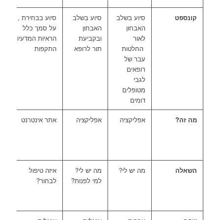
קונספט
סיוע בשלב
סיוע בשלב
סיוע בבחירת ,
ס
האבחון
האבחון
על סמך כלל
ב
לאור
ובקביעת
הראיות המדעיות
ט
החלטות
תור לרופא
התקפות
ע
עבר של
ע
רופאים
מ
לגבי
מטופלים
דומים
מה זה?
אפליקציה
אפליקציה
אתר אינטרנט
א
א
השאלה
מה יש לי?
מה יש לי?
איזה טיפול
א
למי לפנות?
לבחור?
ל