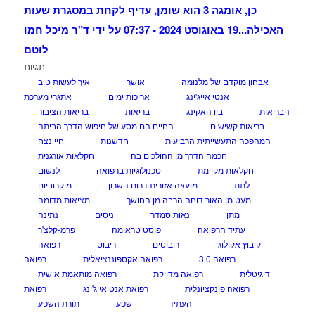
כן, אומגה 3 הוא שומן, עדיף לקחת במסגרת שעות
האכילה...
19 באוגוסט 2024 - 07:37 על ידי ד"ר מיכל חמו
לוטם
תגיות
אבחון מוקדם של מלנומה
אושר
איך לעשות טוב
אנטי אייג'ינג
אריכות ימים
אתגרי מערכת
הבריאות
ביו האקינג
בריאות
בריאות הציבור
בריאות קשישים
החיים הם מסע של חיפוש הדרך הביתה
המהפכה התעשייתית הרביעית
חדשנות
חיי נצח
חכמה הדרך מן ההולכים בה
חקלאות אורגנית
חקלאות מקיימת
טכנולוגיות ברפואה
לנשום
לתת
מועצה אזורית דרום השרון
מיקרוביום
מעט מן האור דוחה הרבה מן החושך
מציאות מדומה
מתן
נאות סמדר
ניסים
נתינה
עתיד הרפואה
פוסט טראומה
פרמ-קלצ'ר
קיבוץ אקולוגי
רובוטים
ריבוט
רפואה
רפואה 3.0
רפואה אקספוננציאלית
רפואה
דיגיטלית
רפואה מדויקת
רפואה מותאמת אישית
רפואה פונקציונלית
רפואת אנטיאייג'ינג
רפואת
העתיד
שפע
תורת השפע