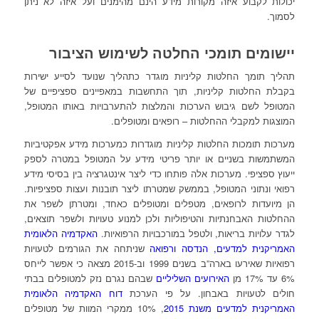
יכולות לקבוע איזה מקורות מידע הינם מהימנים ועל איזה לא ניתן
לסמוך.
יישומים תומכי החלטה לשימוש הציבור
תהליך תומך החלטות קליניות מוגדר כתהליך שנועד לסייע ישירות
בקבלת החלטות קליניות, תוך התחשבות במאפיינים ספציפיים של
המטופל לשם גיבוש הערכות והמלצות להתערבויות באותו המטופל,
המוצגות למקבלי ההחלטות – רופאים ומטופלים.
מערכות תומכות החלטות קליניות מוגדרות כמערכות מידע אפקטיביות
המשתמשות בשניים או יותר פריטי מידע על המטופל במטרה לספק
ייעוץ ספציפי. מערכות אלה פותחו כדי ליצר אינטגרציה בין בסיסי מידע
רפואי ונתוני המטופל, בממשק שמטרתו ליצר תובנות ועצות ספציפיות.
הן מיועדות לרופאים, מטפלים ומטופלים כאחד, ומטרתן לשפר את
ההחלטות האבחנתיות והטיפוליות ולכן למנוע טעויות ולשפר תוצאים,
לגדר עלויות בריאות, ולטפל במורכבויות הרפואיות.
האקדמיה הלאומית
האמריקנית למדעים, הנדסה ורפואה
שניתחה את הגורמים לטעויות
רפואיות שאירעו בארה”ב בשנים 1999 וב-2015 מצאה כי אפשר לייחס
6% עד 17% מן
האירועים השליליים
שבהם נגרם נזק למטופלים בבתי
חולים לטעויות באבחון. על פי הערכת
דוח האקדמיה הלאומית
האמריקנית למדעים משנת 2015
, 10% ממקרי המוות של מטופלים