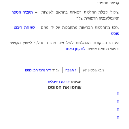
קריאה נוספת:
שיקולי קבלת החלטות רפואיות בהתאם לאישיות –
תקציר הספר
האינטליגנציה הרפואית שלך
80% מהחלטות הבריאות מתקבלות על ידי נשים –
לשיחת ריבוט +
פוסט
הערה: הביקורת וההמלצות לעיל אינן מהוות תחליף לייעוץ מקצועי
ורפואי מותאם אישית.
לתקנון האתר
/
/
9 באוגוסט 2018
1 תגובה
על ידי
ד"ר מיכל חמו לוטם
תגיות:
רפואה דיגיטלית
שתפו את הפוסט