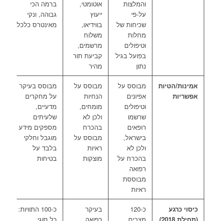
והמלצות
אוטומטי,
ברמה הכי
ה
על-פי
ייעוץ
גבוהה, ונקי
ו
שכיחות של
בווידיאו,
מאינטרס כלכלי
ש
מחלות
משלוח
כ
וטיפולים
מרשמים,
מ
בפועל בגיל
קביעת תור
מ
נתון
מהיר
אמינות/הטיות
מבוסס על
מבוסס על
מבוסס בעיקר
ד
אפשריות
אפיונים
הנחיות
על מחקרים
מ
וטיפולים
מומחים,
מדעיים,
ס
שרשמו
ולכן לא
שלעיתים
ו
רופאים
בהכרח
מספקים מידע
“
בישראל,
מבוסס על
מוגבל וחלקי
ד
ולכן לא
ראיות
בלבד על
מ
בהכרח על
מוצקות
בטיחות
ב
רפואה
ח
מבוססת
ראיות
כיסוי כרגע
כ-120
בעיקר
כ-100 התוויות:
8
(תחילת 2018)
מצבים
רפואה
כל סוגי
מ