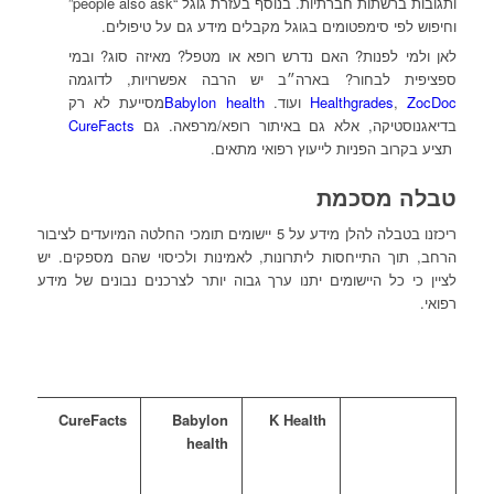
ותגובות ברשתות חברתיות. בנוסף בעזרת גוגל “people also ask”
וחיפוש לפי סימפטומים בגוגל מקבלים מידע גם על טיפולים.
לאן ולמי לפנות? האם נדרש רופא או מטפל? מאיזה סוג? ובמי
ספציפית לבחור? בארה״ב יש הרבה אפשרויות, לדוגמה
ZocDoc
,
Healthgrades
ועוד.
Babylon health
מסייעת לא רק
בדיאגנוסטיקה, אלא גם באיתור רופא/מרפאה. גם
CureFacts
תציע בקרוב הפניות לייעוץ רפואי מתאים.
טבלה מסכמת
ריכזנו בטבלה להלן מידע על 5 יישומים תומכי החלטה המיועדים לציבור
הרחב, תוך התייחסות ליתרונות, לאמינות ולכיסוי שהם מספקים. יש
לציין כי כל היישומים יתנו ערך גבוה יותר לצרכנים נבונים של מידע
רפואי.
o
CureFacts
Babylon
K Health
health