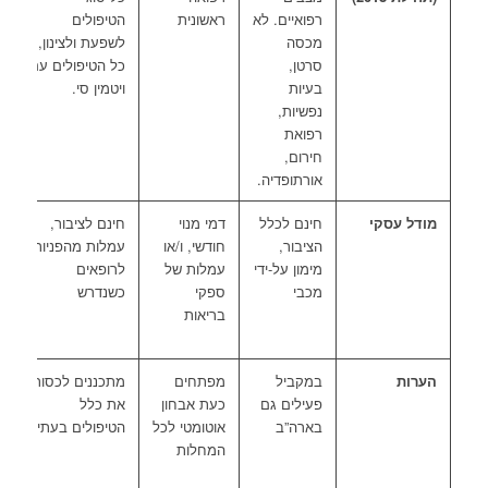
רפואיים. לא
ראשונית
הטיפולים
ו
מכסה
לשפעת ולצינון,
6
סרטן,
כל הטיפולים עם
ט
בעיות
ויטמין סי.
נפשיות,
רפואת
חירום,
אורתופדיה.
מודל עסקי
חינם לכלל
דמי מנוי
חינם לציבור,
ח
הציבור,
חודשי, ו/או
עמלות מהפניות
ל
מימון על-ידי
עמלות של
לרופאים
ע
מכבי
ספקי
כשנדרש
מ
בריאות
ל
ק
הערות
במקביל
מפתחים
מתכננים לכסות
ה
פעילים גם
כעת אבחון
את כלל
מ
בארה”ב
אוטומטי לכל
הטיפולים בעתיד
ב
המחלות
ה