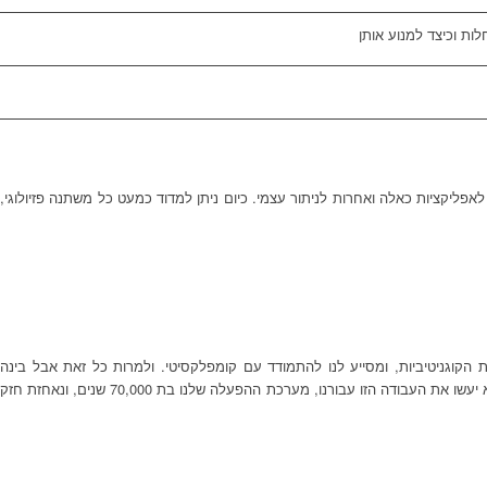
ות וכיצד למנוע אותן
של אבזרים, סנסורים סופרי צעדים מחוברים לאפליקציות כאלה ואחרות לניתור עצמי. כיום ניתן למדוד כמעט כל משתנה פזיולוגי,
 הקוגניטיביות, ומסייע לנו להתמודד עם קומפלקסיטי. ולמרות כל זאת אבל בינה
מלאכותית לא תחליף אותנו בצורך לשנות התנהגות והרגלים. זה האתגר הקשה והמורכב ביותר, והוא זה שיכול לשמור אותנו בריאים יותר זמן. כל כמויות הדאטה בעולם לא יעשו את העבודה הזו עבורנו, מערכת ההפעלה שלנו בת 70,000 שנים, ונאחזת חזק