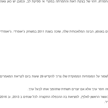
חמרתו, זיהוי של בצקת ראות והחמרתה במקרי אי ספיקת לב, וכמובן יש כאן גאוה
בעבר מחשבים לא הבינו את הדטה שהמין האנושי יצר. זה משתנה בזכות פריצות הדרך בתחום הבינה המלאכותית, למשל של ווטסון. חברת IBM משקיעה כבר כמה שנים בווטסון, הבינה המלאכותית שלה, שזכה בשנת 2011 במשחק ג’יאופרדי. ג’יאופרדי
ווטסון מעבד 2 מיליון עמודים ב… 3 שניות. הוא בעצם ‘סופר אינטליגנציה’ הלומדת “למידה עמוקה” מבלי להתעייף, מהר ובלי הפסקה – 24/7. כך למשל רופא שרוצה לשמור על המומחיות הממוקדת שלו צריך להקדיש 29 שעות ביום לקריאת המאמרים
דריו גיל, מנהל החדשנות של חברת IBM אמר בכנס ביומד 2016 כי 90% מהדאטה נוצר בשנתיים האחרונות. עברנו ממציאות בה קצב הכפלת הידע היתה כל 5 שנים, (בעשור הראשון לאלף), למציאות בה ההכפלה התקצרה לכל שנתים ב 2013, וב 2016
ר.