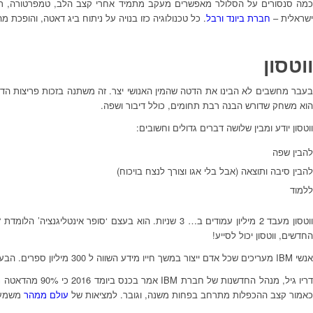
כמה סנסורים על הסלולר מאפשרים מעקב מתמיד אחרי קצב הלב, טמפרטורה, רוויון 
ישראלית –
חברת ביונד ורבל
. כל טכנולוגיה כזו בנויה על ניתוח ביג דאטה, והופכת מ
ווטסון
הוא משחק שדורש הבנה רבת תחומים, כולל דיבור ושפה.
ווטסון יודע ומבין שלושה דברים גדולים וחשובים:
להבין שפה
להבין סיבה ותוצאה (אבל בלי אגו וצורך לנצח בויכוח)
ללמוד
החדשים, ווטסון יכול לסייע!
אנשי IBM מעריכים שכל אדם ייצור במשך חייו מידע השווה ל 300 מיליון ספרים. הבעיה היא שרוב הדאטה שנוצר הואUn Structured או Dark Data. המידע הלא מובנה הזה חסר ערך אלא אם יוצרים תשתית שתהפוך אותו לבעל ערך.
כאמור קצב ההכפלות מתרחב בפחות משנה, וגובר. למציאות של
עולם ממהר
משמעוי