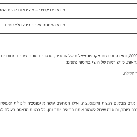
מידע פרדיקטיבי – מה יכולות להיות המחל
מידע המנותח על ידי בינה מלאכותית
מידע ‘אורכי’ הוא מידע הנאסף 24/7, למשל מלבישים. שעון הפידביט הראשון יצא ב 2009, ומאז התפוצצות אקספוננציאלית 
אות, כי יש רמות של הישג באיסוף נתונים:
 הלילה.
ם מביאים רגשות ואינטואיציה, ואילו המחשב עושה אוגמנטציה ליכולות האנושיות