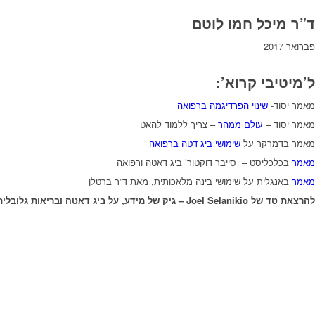
ד”ר מיכל חמו לוטם
פברואר 2017
ל’מיטיבי קרוא’:
מאמר יסוד-
שינוי הפרדיגמה ברפואה
מאמר יסוד –
עולם ממהר
– צריך ללמוד להאט
מאמר בדמרקר על
שימושי ביג דטה ברפואה
מאמר
בכלכליסט – סייבר דוקטור’ ביג דאטה ורפואה
מאמר
באנגלית על שימושי בינה מלאכותית, מאת ד”ר ברטלן
להרצאת טד של Joel Selanikio – גיק של מידע, על ביג דאטה ובריאות גלובלית: