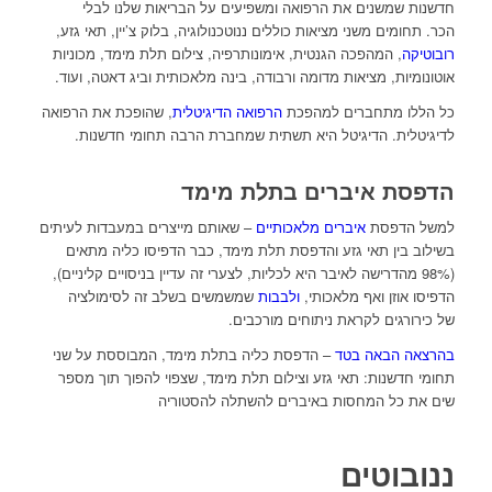
חדשנות שמשנים את הרפואה ומשפיעים על הבריאות שלנו לבלי
הכר. תחומים משני מציאות כוללים ננוטכנולוגיה, בלוק צ’יין, תאי גזע,
רובוטיקה
, המהפכה הגנטית, אימונותרפיה, צילום תלת מימד, מכוניות
אוטונומיות, מציאות מדומה ורבודה, בינה מלאכותית וביג דאטה, ועוד.
כל הללו מתחברים למהפכת
הרפואה הדיגיטלית
, שהופכת את הרפואה
לדיגיטלית. הדיגיטל היא תשתית שמחברת הרבה תחומי חדשנות.
הדפסת איברים בתלת מימד
למשל הדפסת
איברים מלאכותיים
– שאותם מייצרים במעבדות לעיתים
בשילוב בין תאי גזע והדפסת תלת מימד, כבר הדפיסו כליה מתאים
(98% מהדרישה לאיבר היא לכליות, לצערי זה עדיין בניסויים קליניים),
הדפיסו אוזן ואף מלאכותי,
ולבבות
שמשמשים בשלב זה לסימולציה
של כירורגים לקראת ניתוחים מורכבים.
בהרצאה הבאה בטד
– הדפסת כליה בתלת מימד, המבוססת על שני
תחומי חדשנות: תאי גזע וצילום תלת מימד, שצפוי להפוך תוך מספר
שים את כל המחסות באיברים להשתלה להסטוריה
ננובוטים