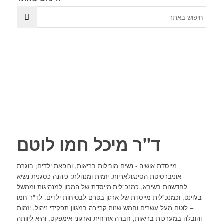
ד"ר מיכל חמו לוטם
מייסדת אושיה - נשים מובילות בריאות, ורופאת ילדים; בוגרת
אוניברסיטת הסינגולאריות. יזמית ומנהלת: כיהנה כסגנית נשיא
לחדשנות בשיבא, כמנכ"לית מייסדת של המכון למנהיגות וממשל
בג'וינט, וכמנכ"לית מייסדת של ארגון בטרם לבטיחות ילדים. לד"ר חמו
– לוטם מעל עשרים וחמש שנות קריירה במגוון תפקידי ניהול, יזמות
והובלה במערכות בריאות, חברה אזרחית וארגוני אימפקט, והיא ליוותה