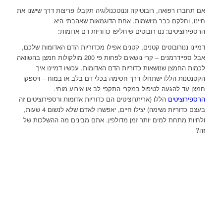
אם תחברו רפואה, רובוטיקה וננוטכנולוגיה תקבלו פריצות דרך שישנו את
חיינו, וחלקם כבר מיושמות. אחת הדוגמאות שאהבתי היא
הרספירוציטים: ננו-רובוטים שיחליפו כדוריות דם אדומות:
דמיינו ננורובוטים קטנים, קטנים אפילו מכדוריות הדם האדומות שלכם,
אבל ספיידרמנים – קרי נושאים לפחות פי 200 מולקולות חמצן בהשוואה
לכמות החמצן שנושאות כדוריות הדם האדומות. עכשיו דמיינו איך
הקטנטנות הללו ישתחלו דרך חסימה בכלי דם בלב או במוח – ויספקו
חמצן עד להגעה לטיפול במקרי התקפי לב או אירוע מוחי.
הרספירוציטים
הללו (אריתרוציטים הם כדוריות אדומות ורספירוציטים זה
בעצם כדוריות נשימה) יצילו חיים, יאפשרו לאדם שלא לנשום 4 שעות,
ולחיות מתחת למים יותר זמן מדולפין. אתם מבינים מה ההשלכות של
זה?