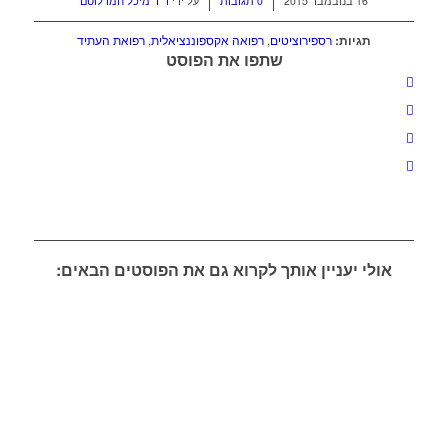
/
/
16 בנובמבר 2015
0 תגובות
על ידי
ד"ר מיכל חמו לוטם
תגיות:
רספירוציטים
,
רפואה אקספוננציאלית
,
רפואת העתיד
שתפו את הפוסט
אולי יעניין אותך לקרוא גם את הפוסטים הבאים: