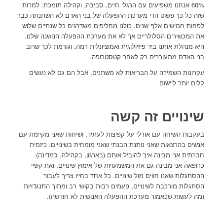
60% אנחנו משפיעים עם הרגלי חיים, סביבה, וקהילה תומכת. למרות
שזה כל כך פשוט הרי מערכת ההפעלה של בני האדם לא השתנתה כבר
לפחות חמישים אלף שנים. כולנו מחליפים משדרגים כל שנתיים שלוש
את המכשירים הסלולריים אך לא את מערכת ההפעלה הנושנה שלנו.
היא מנהלת אותנו ביד פיזיולוגית ואמוציונלית רמה, וגורמת לכך שרוב
בני האדם מתעוררים רק לאחר קטסטרופה.
עקרונות השמירה על הבריאות לא משתנים, אבל הם גם לא נעשים
קלים יותר ליישום
שינויים זה קשה
בעקבות השיחה עם אורלי על קפיצות לעתיד, ושיחות שאני מקיימת עם
אנשים בהרצאות שאני נותנת הבנתי שאני מומחית בשינויים. כיזמית
חברתית אני מבינה איך להוביל אותם (בארגון, בקהילה, במדינה).
כרופאה אני מבינה גם את המשמעויות של אימוץ שינויים, ואת קשיי
ההסתגלות שאנו חווים מול שינויים. כל אחד בחייו צריך לעבור
הסתגלות מורכבת לשינויים, פעמים רבות בקושי רב ומתוך התנגדויות
(מה לעשות שכאמור מערכת ההפעלה האנושית לא חודשה).