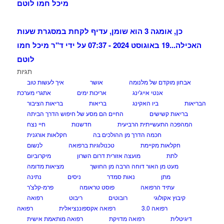
מיכל חמו לוטם
כן, אומגה 3 הוא שומן, עדיף לקחת במסגרת שעות
האכילה...
19 באוגוסט 2024 - 07:37 על ידי ד"ר מיכל חמו
לוטם
תגיות
אבחון מוקדם של מלנומה
אושר
איך לעשות טוב
אנטי אייג'ינג
אריכות ימים
אתגרי מערכת
הבריאות
ביו האקינג
בריאות
בריאות הציבור
בריאות קשישים
החיים הם מסע של חיפוש הדרך הביתה
המהפכה התעשייתית הרביעית
חדשנות
חיי נצח
חכמה הדרך מן ההולכים בה
חקלאות אורגנית
חקלאות מקיימת
טכנולוגיות ברפואה
לנשום
לתת
מועצה אזורית דרום השרון
מיקרוביום
מעט מן האור דוחה הרבה מן החושך
מציאות מדומה
מתן
נאות סמדר
ניסים
נתינה
עתיד הרפואה
פוסט טראומה
פרמ-קלצ'ר
קיבוץ אקולוגי
רובוטים
ריבוט
רפואה
רפואה 3.0
רפואה אקספוננציאלית
רפואה
דיגיטלית
רפואה מדויקת
רפואה מותאמת אישית