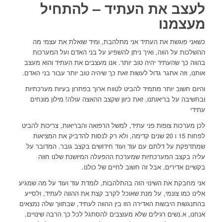
לעצב את העתיד – להתחיל
מעצמנו
כשאני פוגשת את העתיד אני מתלהבת, ומיד שואלת את עצמי מה
ההשלכות על הווה, ואיך ניתן להשפיע על בני האדם ועל המערכות
בהווה כך שהעתיד יהיה טוב יותר. אנו מעצבים את העתיד והוא מעצב
אותנו, וזה אתגר גדול לעשות זאת כך שיהיה טוב יותר עבור בני האדם.
והיום חשוב יותר מתמיד להביט לטווח ארוך בפתרון בעיות מערכתיות
ובחשיבה על בריאותנו, זאת כיוון שקצב ההאצה עולה! מילון מונחים
עתידי
לכן מערכות צופות פני עתיד, למשל הרפואה והבריאות, צריכות להביט
לפחות 15 ו 20 שנים קדימה, ולא רק לנסות להדביק את המציאות
שמתדפקת על דלתם עם עוד ועוד חידושים בקצב גובר. המדובר על
עליה בקצב המערכתיות שמערכת ההפעלה המיושנת שלנו חווה
בקשיים אדירים, אבל זה חשוב לחיים של כולנו.
אני מחבקת את השינוי הזה בהתלהבות, לומדת עוד ועוד על מה שמגיע
אלינו כמו צונמי, על מנת שאוכל לקרב קצת את ההווה לעתיד, ולסייע
בהתנגשות היבשות האדירה הזו בין ההווה לעתיד, שבתווך שלה נמצאים
אנחנו, א.נשים רגילים שלא מעוצבים להסתגל לכל כך הרבה שינויים,